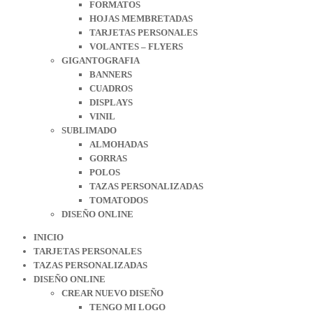
FORMATOS
HOJAS MEMBRETADAS
TARJETAS PERSONALES
VOLANTES – FLYERS
GIGANTOGRAFIA
BANNERS
CUADROS
DISPLAYS
VINIL
SUBLIMADO
ALMOHADAS
GORRAS
POLOS
TAZAS PERSONALIZADAS
TOMATODOS
DISEÑO ONLINE
INICIO
TARJETAS PERSONALES
TAZAS PERSONALIZADAS
DISEÑO ONLINE
CREAR NUEVO DISEÑO
TENGO MI LOGO