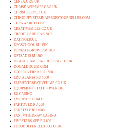
CENSA.ORG.UK
CHRISDAVIESMEP.ORG.UK
CHRISOLLEY.CO.UK
CLINIQUEVETERINAIREDESTOURNELLES.COM
CORNWARE.CO.UK
CREATIVEMILES.CO.UK
CREDIT CARD CASINOS
DATINGER.UK
DEGSCHOOL.RU 1500
DENIZATIGRUP.COM 1007
DETSAD45.RU 800
DIGITALCAMERA-SHOPPING.CO.UK
DOGALDOGUM.COM
ECOPROVERKA.RU 1500
EDU-ALANIA.RU 1500
ELEMENTCREATIVEHAIR.CO.UK
EQUIPMENT-STATT-POWER.DE
EU CASINO
EVROPASS.COM B
FAKTOVED.RU 200
FANSTYLE.RU 1000
FAST WITHDRAW CASINO
FIVESTARS-SPB.RU 800
FLOODDEFENCEEXPO.CO.UK