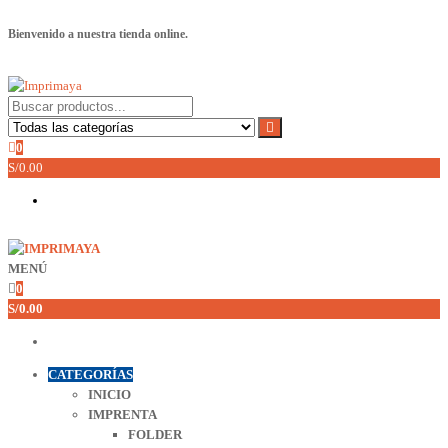
Saltar
Bienvenido a nuestra tienda online.
al
contenido
Imprimaya
Lo tenemos todo!
0
S/0.00
MENÚ
Imprimaya
Lo tenemos todo!
0
S/0.00
CATEGORÍAS
INICIO
IMPRENTA
FOLDER