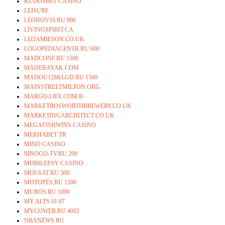
KUDOSBET CASINO
LEISURE
LEONOV16.RU 800
LIVINGSPIRIT.CA
LIZJAMIESON.CO.UK
LOGOPEDIACENTR.RU 600
MADCONF.RU 1500
MADEBAYAK.COM
MADOU128KLGD.RU 1500
MAINSTREETMILTON.ORG
MARGO-LIFE.COM B
MARKETBOSWORTHBREWERY.CO.UK
MARKETINGARCHITECT.CO.UK
MEGAFISHWINS CASINO
MERHABET TR
MINO CASINO
MNOGO-TV.RU 200
MOBILEPAY CASINO
MOI-SAT.RU 500
MOTOPES.RU 1500
MUROS.RU 1000
MY ALTS 01.07
MYCOWEB.RU 4002
NBANEWS.RU