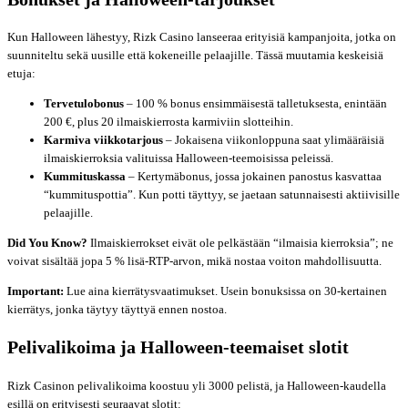
Kun Halloween lähestyy, Rizk Casino lanseeraa erityisiä kampanjoita, jotka on
suunniteltu sekä uusille että kokeneille pelaajille. Tässä muutamia keskeisiä
etuja:
Tervetulobonus
– 100 % bonus ensimmäisestä talletuksesta, enintään
200 €, plus 20 ilmaiskierrosta karmiviin slotteihin.
Karmiva viikkotarjous
– Jokaisena viikonloppuna saat ylimääräisiä
ilmaiskierroksia valituissa Halloween‑teemoisissa peleissä.
Kummituskassa
– Kertymäbonus, jossa jokainen panostus kasvattaa
“kummituspottia”. Kun potti täyttyy, se jaetaan satunnaisesti aktiivisille
pelaajille.
Did You Know?
Ilmaiskierrokset eivät ole pelkästään “ilmaisia kierroksia”; ne
voivat sisältää jopa 5 % lisä‑RTP‑arvon, mikä nostaa voiton mahdollisuutta.
Important:
Lue aina kierrätysvaatimukset. Usein bonuksissa on 30‑kertainen
kierrätys, jonka täytyy täyttyä ennen nostoa.
Pelivalikoima ja Halloween‑teemaiset slotit
Rizk Casinon pelivalikoima koostuu yli 3000 pelistä, ja Halloween‑kaudella
esillä on erityisesti seuraavat slotit: