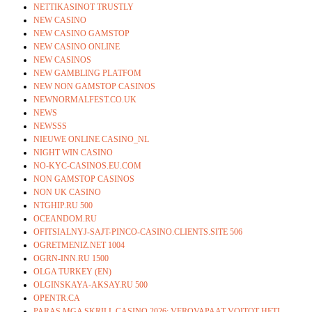
NETTIKASINOT TRUSTLY
NEW CASINO
NEW CASINO GAMSTOP
NEW CASINO ONLINE
NEW CASINOS
NEW GAMBLING PLATFOM
NEW NON GAMSTOP CASINOS
NEWNORMALFEST.CO.UK
NEWS
NEWSSS
NIEUWE ONLINE CASINO_NL
NIGHT WIN CASINO
NO-KYC-CASINOS.EU.COM
NON GAMSTOP CASINOS
NON UK CASINO
NTGHIP.RU 500
OCEANDOM.RU
OFITSIALNYJ-SAJT-PINCO-CASINO.CLIENTS.SITE 506
OGRETMENIZ.NET 1004
OGRN-INN.RU 1500
OLGA TURKEY (EN)
OLGINSKAYA-AKSAY.RU 500
OPENTR.CA
PARAS MGA SKRILL CASINO 2026: VEROVAPAAT VOITOT HETI