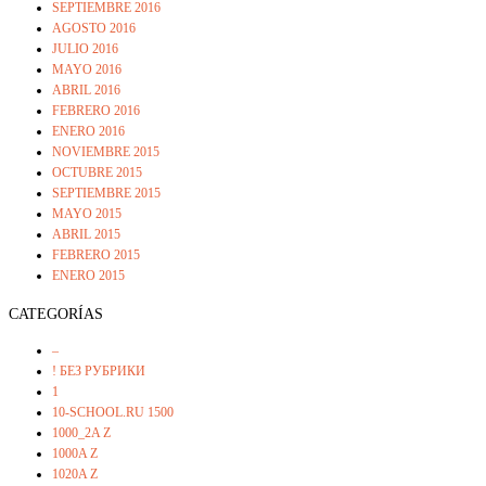
SEPTIEMBRE 2016
AGOSTO 2016
JULIO 2016
MAYO 2016
ABRIL 2016
FEBRERO 2016
ENERO 2016
NOVIEMBRE 2015
OCTUBRE 2015
SEPTIEMBRE 2015
MAYO 2015
ABRIL 2015
FEBRERO 2015
ENERO 2015
CATEGORÍAS
–
! БЕЗ РУБРИКИ
1
10-SCHOOL.RU 1500
1000_2A Z
1000A Z
1020A Z