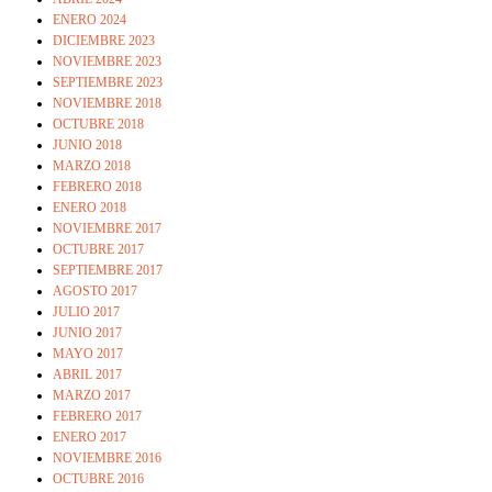
ENERO 2024
DICIEMBRE 2023
NOVIEMBRE 2023
SEPTIEMBRE 2023
NOVIEMBRE 2018
OCTUBRE 2018
JUNIO 2018
MARZO 2018
FEBRERO 2018
ENERO 2018
NOVIEMBRE 2017
OCTUBRE 2017
SEPTIEMBRE 2017
AGOSTO 2017
JULIO 2017
JUNIO 2017
MAYO 2017
ABRIL 2017
MARZO 2017
FEBRERO 2017
ENERO 2017
NOVIEMBRE 2016
OCTUBRE 2016