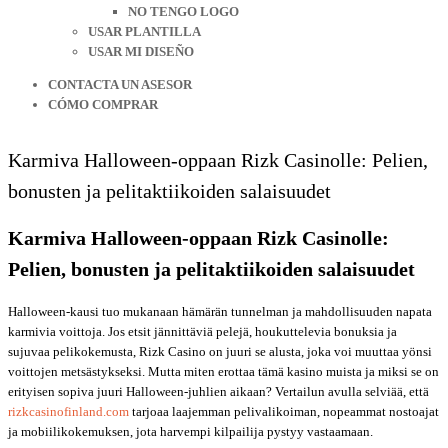
NO TENGO LOGO
USAR PLANTILLA
USAR MI DISEÑO
CONTACTA UN ASESOR
CÓMO COMPRAR
Karmiva Halloween‑oppaan Rizk Casinolle: Pelien,
bonusten ja pelitaktiikoiden salaisuudet
Karmiva Halloween‑oppaan Rizk Casinolle:
Pelien, bonusten ja pelitaktiikoiden salaisuudet
Halloween‑kausi tuo mukanaan hämärän tunnelman ja mahdollisuuden napata
karmivia voittoja. Jos etsit jännittäviä pelejä, houkuttelevia bonuksia ja
sujuvaa pelikokemusta, Rizk Casino on juuri se alusta, joka voi muuttaa yönsi
voittojen metsästykseksi. Mutta miten erottaa tämä kasino muista ja miksi se on
erityisen sopiva juuri Halloween‑juhlien aikaan? Vertailun avulla selviää, että
rizkcasinofinland.com
tarjoaa laajemman pelivalikoiman, nopeammat nostoajat
ja mobiilikokemuksen, jota harvempi kilpailija pystyy vastaamaan.