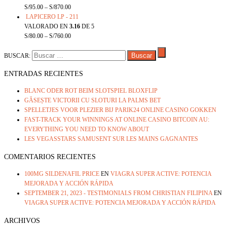
S/
95.00
–
S/
870.00
LAPICERO LP - 211
VALORADO EN
3.16
DE 5
S/
80.00
–
S/
760.00
BUSCAR:
ENTRADAS RECIENTES
BLANC ODER ROT BEIM SLOTSPIEL BLOXFLIP
GĂSEȘTE VICTORII CU SLOTURI LA PALMS BET
SPELLETJES VOOR PLEZIER BIJ PARIK24 ONLINE CASINO GOKKEN
FAST-TRACK YOUR WINNINGS AT ONLINE CASINO BITCOIN AU:
EVERYTHING YOU NEED TO KNOW ABOUT
LES VEGASSTARS SAMUSENT SUR LES MAINS GAGNANTES
COMENTARIOS RECIENTES
100MG SILDENAFIL PRICE
EN
VIAGRA SUPER ACTIVE: POTENCIA
MEJORADA Y ACCIÓN RÁPIDA
SEPTEMBER 21, 2023 - TESTIMONIALS FROM CHRISTIAN FILIPINA
EN
VIAGRA SUPER ACTIVE: POTENCIA MEJORADA Y ACCIÓN RÁPIDA
ARCHIVOS