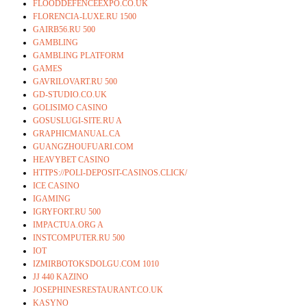
FLOODDEFENCEEXPO.CO.UK
FLORENCIA-LUXE.RU 1500
GAIRB56.RU 500
GAMBLING
GAMBLING PLATFORM
GAMES
GAVRILOVART.RU 500
GD-STUDIO.CO.UK
GOLISIMO CASINO
GOSUSLUGI-SITE.RU A
GRAPHICMANUAL.CA
GUANGZHOUFUARI.COM
HEAVYBET CASINO
HTTPS://POLI-DEPOSIT-CASINOS.CLICK/
ICE CASINO
IGAMING
IGRYFORT.RU 500
IMPACTUA.ORG A
INSTCOMPUTER.RU 500
IOT
IZMIRBOTOKSDOLGU.COM 1010
JJ 440 KAZINO
JOSEPHINESRESTAURANT.CO.UK
KASYNO