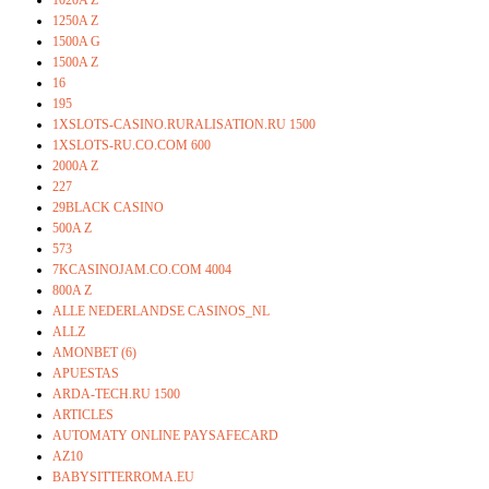
1250A Z
1500A G
1500A Z
16
195
1XSLOTS-CASINO.RURALISATION.RU 1500
1XSLOTS-RU.CO.COM 600
2000A Z
227
29BLACK CASINO
500A Z
573
7KCASINOJAM.CO.COM 4004
800A Z
ALLE NEDERLANDSE CASINOS_NL
ALLZ
AMONBET (6)
APUESTAS
ARDA-TECH.RU 1500
ARTICLES
AUTOMATY ONLINE PAYSAFECARD
AZ10
BABYSITTERROMA.EU