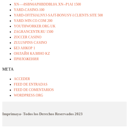
XN—-8SBN6APHBDDBL0A.XN--P1AI 1500
YARD-CASINO-100
YARD-OFITSIALNYJ-SAJT-BONUSY-I.CLIENTS.SITE 508
YARD-WIN.CO.COM 200
YOUTHWORKER.ORG.UK
ZAGRANCENTR.RU 1500
ZOCCER CASINO
ZULUSPINS CASINO
БЕЗ АНКОР 1
ОНЛАЙН КАЗИНО KZ
ПРИЛОЖЕНИЯ
META
ACCEDER
FEED DE ENTRADAS
FEED DE COMENTARIOS
WORDPRESS.ORG
Imprimaya- Todos los Derechos Reservados
2023