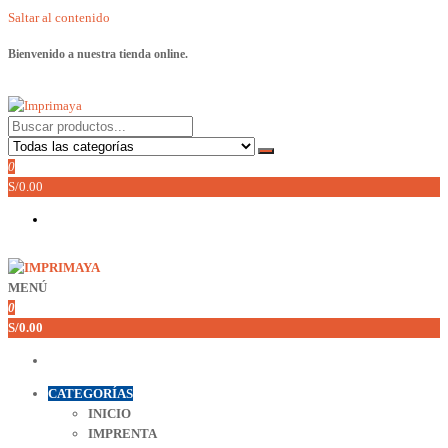
Saltar al contenido
Bienvenido a nuestra tienda online.
Imprimaya
Lo tenemos todo!
0
S/0.00
MENÚ
Imprimaya
Lo tenemos todo!
0
S/0.00
CATEGORÍAS
INICIO
IMPRENTA