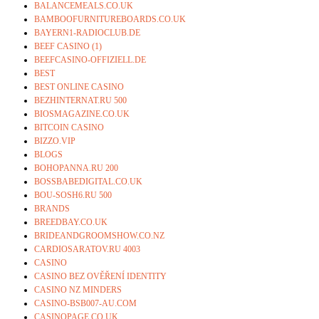
BALANCEMEALS.CO.UK
BAMBOOFURNITUREBOARDS.CO.UK
BAYERN1-RADIOCLUB.DE
BEEF CASINO (1)
BEEFCASINO-OFFIZIELL.DE
BEST
BEST ONLINE CASINO
BEZHINTERNAT.RU 500
BIOSMAGAZINE.CO.UK
BITCOIN CASINO
BIZZO.VIP
BLOGS
BOHOPANNA.RU 200
BOSSBABEDIGITAL.CO.UK
BOU-SOSH6.RU 500
BRANDS
BREEDBAY.CO.UK
BRIDEANDGROOMSHOW.CO.NZ
CARDIOSARATOV.RU 4003
CASINO
CASINO BEZ OVĚŘENÍ IDENTITY
CASINO NZ MINDERS
CASINO-BSB007-AU.COM
CASINOPAGE.CO.UK