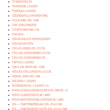
TVKROSNO.PL
TWINDOR CASINO
TWINQO CASINO
TZEDEKFELLOWSHIP.ORG
UGLICHRU.RU 1500
UNCATEGORIZED
UTOPIA500.ORG.UK
VAVADA
VAVADAKASYNOONLINEPL
VAVADATESTPL
VEGAS-HERO-NL.CO.NL
VEGASCASINOHERO.CO.NL
VEGASCASINOHERO.NL
VIPSTA CASINO
VRCLUB-TRON.RU 1500
WHATS-ON-LONDON.CO.UK
WHEEL-INFO.RU 409
WILDIES CASINO
WITHDRAWAL CASINO CA
WWW.GOODANDHEALTHYSD.ORGPL 12
WWW.JAMSESSION.RU 4005
WWW.MONTESSORI-CENTER.RU 1000
XN—-7SBCPRRPIBA4H.XN--P1AI 500
XN—-7SBQIDJHTE7AN7D.XN--P1AI 1500