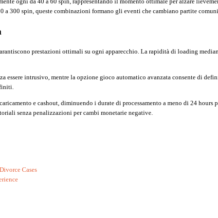
nte ogni da 40 a 60 spin, rappresentando il momento ottimale per alzare lievemente
0 a 300 spin, queste combinazioni formano gli eventi che cambiano partite comuni 
a
arantiscono prestazioni ottimali su ogni apparecchio. La rapidità di loading mediam
za essere intrusivo, mentre la opzione gioco automatico avanzata consente di definire
initi.
di caricamento e cashout, diminuendo i durate di processamento a meno di 24 hours pe
ritoriali senza penalizzazioni per cambi monetarie negative.
 Divorce Cases
erience