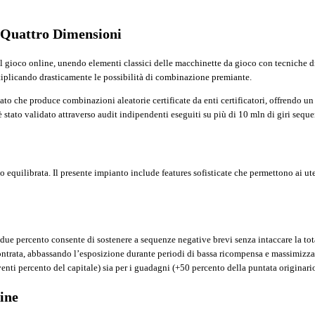
 Quattro Dimensioni
gioco online, unendo elementi classici delle macchinette da gioco con tecniche di 
ltiplicando drasticamente le possibilità di combinazione premiante.
to che produce combinazioni aleatorie certificate da enti certificatori, offrendo un
tato validato attraverso audit indipendenti eseguiti su più di 10 mln di giri seque
equilibrata. Il presente impianto include features sofisticate che permettono ai utent
ue percento consente di sostenere a sequenze negative brevi senza intaccare la tot
ontrata, abbassando l’esposizione durante periodi di bassa ricompensa e massimizza
venti percento del capitale) sia per i guadagni (+50 percento della puntata originari
ine