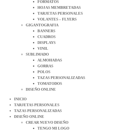
FORMATOS
HOJAS MEMBRETADAS
TARJETAS PERSONALES
VOLANTES – FLYERS
GIGANTOGRAFIA
BANNERS
CUADROS
DISPLAYS
VINIL
SUBLIMADO
ALMOHADAS
GORRAS
POLOS
TAZAS PERSONALIZADAS
TOMATODOS
DISEÑO ONLINE
INICIO
TARJETAS PERSONALES
TAZAS PERSONALIZADAS
DISEÑO ONLINE
CREAR NUEVO DISEÑO
TENGO MI LOGO