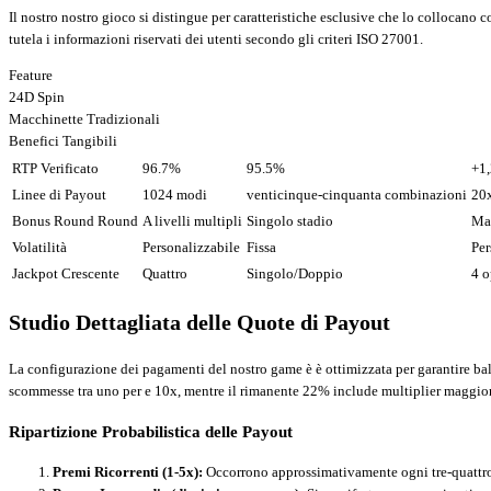
Il nostro nostro gioco si distingue per caratteristiche esclusive che lo collocan
tutela i informazioni riservati dei utenti secondo gli criteri ISO 27001.
Feature
24D Spin
Macchinette Tradizionali
Benefici Tangibili
RTP Verificato
96.7%
95.5%
+1,
Linee di Payout
1024 modi
venticinque-cinquanta combinazioni
20x
Bonus Round Round
A livelli multipli
Singolo stadio
Mas
Volatilità
Personalizzabile
Fissa
Per
Jackpot Crescente
Quattro
Singolo/Doppio
4 o
Studio Dettagliata delle Quote di Payout
La configurazione dei pagamenti del nostro game è è ottimizzata per garantire bala
scommesse tra uno per e 10x, mentre il rimanente 22% include multiplier maggior
Ripartizione Probabilistica delle Payout
Premi Ricorrenti (1-5x):
Occorrono approssimativamente ogni tre-quattro r