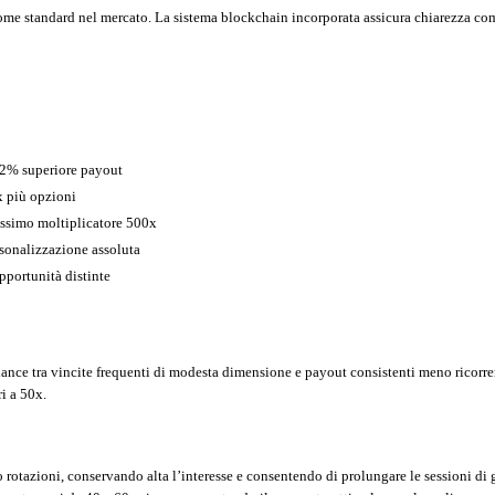
o come standard nel mercato. La sistema blockchain incorporata assicura chiarezza 
2% superiore payout
 più opzioni
simo moltiplicatore 500x
sonalizzazione assoluta
pportunità distinte
nce tra vincite frequenti di modesta dimensione e payout consistenti meno ricorrent
i a 50x.
otazioni, conservando alta l’interesse e consentendo di prolungare le sessioni di gi