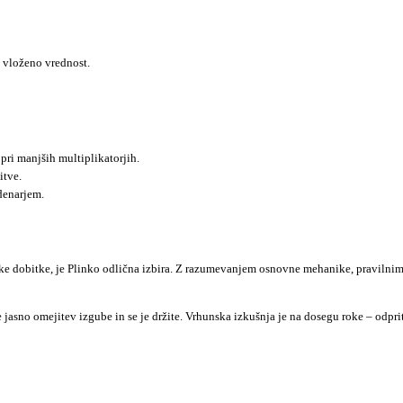
o vloženo vrednost.
pri manjših multiplikatorjih.
itve.
denarjem.
like dobitke, je Plinko odlična izbira. Z razumevanjem osnovne mehanike, pravilni
asno omejitev izgube in se je držite. Vrhunska izkušnja je na dosegu roke – odprite