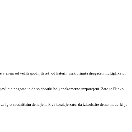
ne v enem od večih spodnjih rež, od katerih vsak prinaša drugačen multiplikator.
pojavljajo pogosto in da so dobitki bolj enakomerno razporejeni. Zato je Plinko
 igro z resničnim denarjem. Prvi korak je zato, da izkoristite demo mode, ki je