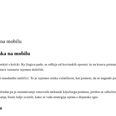
a na mobilu
inka na mobilu
 sekiri s kolcki. Ko žogica pade, se odbija od kovinskih opornic in na koncu prista
tave iztisnete izjemen dobiček.
i standardni različici. To je izjemno nizka volatilnost, kar pomeni, da se nagrade 
 Vendar pa je razumevanje osnovnih mehanik ključnega pomena, preden se odločite za
nja, boste lažje ocenili, kako se vaša strategija ujema z dejansko igro.
a