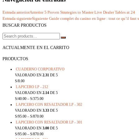
Entrada anterior
Anterior
5 Proven Strategies to Master Live Dealer Tables at 24
Entrada siguiente
Siguiente
Guide complet du casino en ligne : tout ce qu’il faut 
BUSCAR PRODUCTOS
ACTUALMENTE EN EL CARRITO
PRODUCTOS
CUADERNO CORPORATIVO
VALORADO EN
2.31
DE 5
S/
8.00
LAPICERO LP - 212
VALORADO EN
2.14
DE 5
S/
40.00
–
S/
375.00
LAPICERO CON RESALTADOR LP - 302
VALORADO EN
3.33
DE 5
S/
95.00
–
S/
870.00
LAPICERO CON RESALTADOR LP - 301
VALORADO EN
3.00
DE 5
S/
95.00
–
S/
870.00