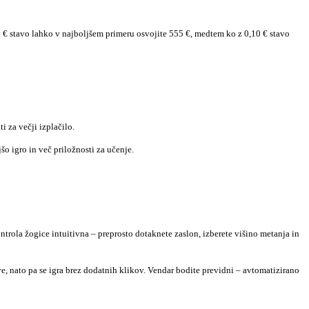
 1 € stavo lahko v najboljšem primeru osvojite 555 €, medtem ko z 0,10 € stavo
i za večji izplačilo.
šo igro in več priložnosti za učenje.
trola žogice intuitivna – preprosto dotaknete zaslon, izberete višino metanja in
ve, nato pa se igra brez dodatnih klikov. Vendar bodite previdni – avtomatizirano