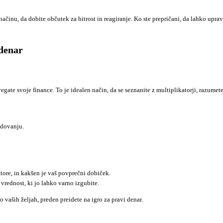
načinu, da dobite občutek za hitrost in reagiranje. Ko ste prepričani, da lahko upra
 denar
ate svoje finance. To je idealen način, da se seznanite z multiplikatorji, razumete
edovanju.
atore, in kakšen je vaš povprečni dobiček.
vrednost, ki jo lahko varno izgubite.
po vaših željah, preden preidete na igro za pravi denar.