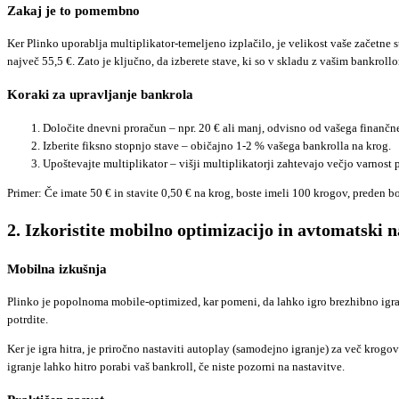
Zakaj je to pomembno
Ker Plinko uporablja multiplikator‑temeljeno izplačilo, je velikost vaše začetne
največ 55,5 €. Zato je ključno, da izberete stave, ki so v skladu z vašim bankroll
Koraki za upravljanje bankrola
Določite dnevni proračun – npr. 20 € ali manj, odvisno od vašega finančne
Izberite fiksno stopnjo stave – običajno 1‑2 % vašega bankrolla na krog.
Upoštevajte multiplikator – višji multiplikatorji zahtevajo večjo varnost pr
Primer: Če imate 50 € in stavite 0,50 € na krog, boste imeli 100 krogov, preden b
2. Izkoristite mobilno optimizacijo in avtomatski n
Mobilna izkušnja
Plinko je popolnoma mobile‑optimized, kar pomeni, da lahko igro brezhibno igrate
potrdite.
Ker je igra hitra, je priročno nastaviti autoplay (samodejno igranje) za več krog
igranje lahko hitro porabi vaš bankroll, če niste pozorni na nastavitve.