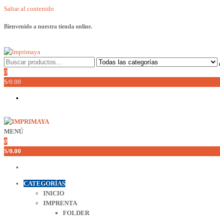
Saltar al contenido
Bienvenido a nuestra tienda online.
Imprimaya
Lo tenemos todo!
0
S/0.00
MENÚ
Imprimaya
Lo tenemos todo!
0
S/0.00
CATEGORÍAS
INICIO
IMPRENTA
FOLDER