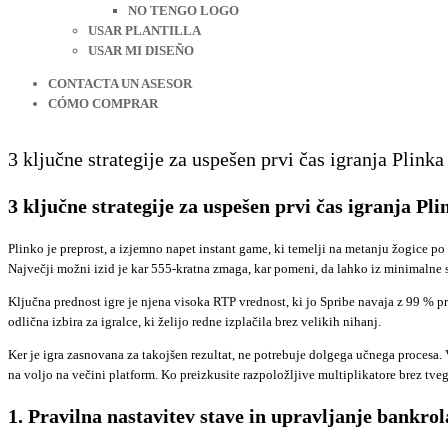
NO TENGO LOGO
USAR PLANTILLA
USAR MI DISEÑO
CONTACTA UN ASESOR
CÓMO COMPRAR
3 ključne strategije za uspešen prvi čas igranja Plink
3 ključne strategije za uspešen prvi čas igranja Pl
Plinko je preprost, a izjemno napet instant game, ki temelji na metanju žogice po
Največji možni izid je kar 555‑kratna zmaga, kar pomeni, da lahko iz minimalne s
Ključna prednost igre je njena visoka RTP vrednost, ki jo Spribe navaja z 99 % pr
odlična izbira za igralce, ki želijo redne izplačila brez velikih nihanj.
Ker je igra zasnovana za takojšen rezultat, ne potrebuje dolgega učnega procesa.
na voljo na večini platform. Ko preizkusite razpoložljive multiplikatore brez tvega
1. Pravilna nastavitev stave in upravljanje bankrol