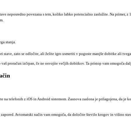
 stave neposredno povezana s tem, koliko lahko potencialno zaslužite. Na primer, z
om.
ga stanja.
i stave, zato se odločite, ali želite igro usmeriti v pogoste manjše dobitke ali tvegat
o vaš proračun izčrpan, če ne osvojite večjih dobitkov. Ta pristop vam omogoča dalj
ačin
 na telefonih z iOS in Android sistemom. Zasnova zaslona je prilagojena, da je kon
ov zapored. Avtomatski način vam omogoča, da določite število krogov in višino sta