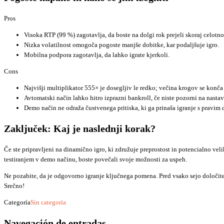
Pros
Visoka RTP (99 %) zagotavlja, da boste na dolgi rok prejeli skoraj celotn
Nizka volatilnost omogoča pogoste manjše dobitke, kar podaljšuje igro.
Mobilna podpora zagotavlja, da lahko igrate kjerkoli.
Cons
Najvišji multiplikator 555× je dosegljiv le redko; večina krogov se konča 
Avtomatski način lahko hitro izprazni bankroll, če niste pozorni na nastav
Demo način ne odraža čustvenega pritiska, ki ga prinaša igranje s pravim 
Zaključek: Kaj je naslednji korak?
Če ste pripravljeni na dinamično igro, ki združuje preprostost in potencialno ve
testiranjem v demo načinu, boste povečali svoje možnosti za uspeh.
Ne pozabite, da je odgovorno igranje ključnega pomena. Pred vsako sejo določite j
Srečno!
Categoría
Sin categoría
Navegación de entradas