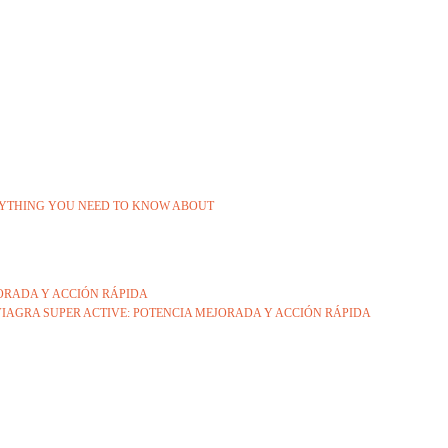
ERYTHING YOU NEED TO KNOW ABOUT
JORADA Y ACCIÓN RÁPIDA
IAGRA SUPER ACTIVE: POTENCIA MEJORADA Y ACCIÓN RÁPIDA