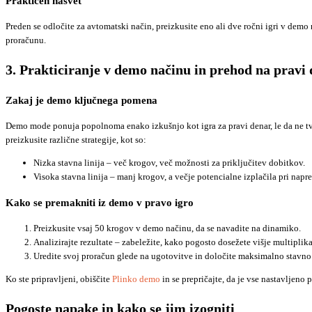
Praktičen nasvet
Preden se odločite za avtomatski način, preizkusite eno ali dve ročni igri v demo 
proračunu.
3. Prakticiranje v demo načinu in prehod na pravi
Zakaj je demo ključnega pomena
Demo mode ponuja popolnoma enako izkušnjo kot igra za pravi denar, le da ne tveg
preizkusite različne strategije, kot so:
Nizka stavna linija – več krogov, več možnosti za priključitev dobitkov.
Visoka stavna linija – manj krogov, a večje potencialne izplačila pri napr
Kako se premakniti iz demo v pravo igro
Preizkusite vsaj 50 krogov v demo načinu, da se navadite na dinamiko.
Analizirajte rezultate – zabeležite, kako pogosto dosežete višje multiplik
Uredite svoj proračun glede na ugotovitve in določite maksimalno stavno 
Ko ste pripravljeni, obiščite
Plinko demo
in se prepričajte, da je vse nastavljeno 
Pogoste napake in kako se jim izogniti