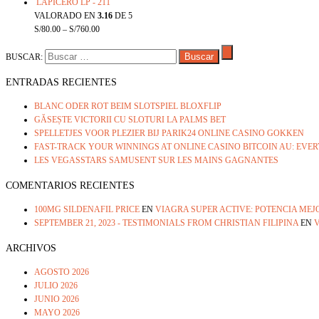
LAPICERO LP - 211
VALORADO EN
3.16
DE 5
S/
80.00
–
S/
760.00
BUSCAR:
ENTRADAS RECIENTES
BLANC ODER ROT BEIM SLOTSPIEL BLOXFLIP
GĂSEȘTE VICTORII CU SLOTURI LA PALMS BET
SPELLETJES VOOR PLEZIER BIJ PARIK24 ONLINE CASINO GOKKEN
FAST-TRACK YOUR WINNINGS AT ONLINE CASINO BITCOIN AU: EV
LES VEGASSTARS SAMUSENT SUR LES MAINS GAGNANTES
COMENTARIOS RECIENTES
100MG SILDENAFIL PRICE
EN
VIAGRA SUPER ACTIVE: POTENCIA ME
SEPTEMBER 21, 2023 - TESTIMONIALS FROM CHRISTIAN FILIPINA
EN
V
ARCHIVOS
AGOSTO 2026
JULIO 2026
JUNIO 2026
MAYO 2026