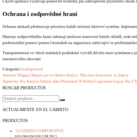
Chytré aplikace využívají pokročilé techniky pro zabezpečení plynulého chodu i p
Ochrana i zodpovědné hraní
Ochrana sázkarů představuje prioritou každé seriózní tiketové systému. Implem
Nástroje zodpovědného hraní zahrnují možnost stanovení limitů vkladů, ztrát n
profesionální pomoci pomocí kontaktů na organizace zabývající se problematikou
Transparentnost ve všech stránkách podnikání vytváří důvěru mezi systémem a je
internetového tikování.
Categoría
Uncategorized
Entrada
Anterior
Πλήρης Οδηγός για το Online Καζίνο: Όλα όσα Απαιτείται να Ξέρετε
Navegación
anterior
Entrada
Siguiente
Vox Kasyno Online Jako Przestrzeń W Której Logowanie Łączy Się Z 
de
siguiente
BUSCAR PRODUCTOS
entradas
ACTUALMENTE EN EL CARRITO
PRODUCTOS
CUADERNO CORPORATIVO
VALORADO EN
2.31
DE 5