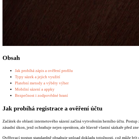
Obsah
Jak probíhá zápis a ověření profilu
Typy sázek a jejich využití
Platební metody a výběry výher
Mobilní sázení a appky
Bezpečnost i zodpovědné hraní
Jak probíhá registrace a ověření účtu
Začátek do oblasti internetového sázení začíná vytvořením herního účtu. Postup 
zásadní úkon, jenž ochraňuje nejen operátora, ale hlavně vlastní sázkaře před zneu
Ověřovací postup standardně obsahuje upload dokladu totožnosti, což může být o