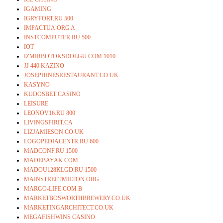
IGAMING
IGRYFORT.RU 500
IMPACTUA.ORG A
INSTCOMPUTER.RU 500
IOT
IZMIRBOTOKSDOLGU.COM 1010
JJ 440 KAZINO
JOSEPHINESRESTAURANT.CO.UK
KASYNO
KUDOSBET CASINO
LEISURE
LEONOV16.RU 800
LIVINGSPIRIT.CA
LIZJAMIESON.CO.UK
LOGOPEDIACENTR.RU 600
MADCONF.RU 1500
MADEBAYAK.COM
MADOU128KLGD.RU 1500
MAINSTREETMILTON.ORG
MARGO-LIFE.COM B
MARKETBOSWORTHBREWERY.CO.UK
MARKETINGARCHITECT.CO.UK
MEGAFISHWINS CASINO