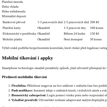
Platební metoda
Doba vkladu
Doba withdrawalu
Minimální deposit
Bankovní převod
1-3 pracovních dnů
2-5 pracovních dnů
200 Kč
Platební karty
Okamžitě
1-3 pracovní dny
100 korun
Elektronické e-peněženky
Okamžitě
Během 24 hodin
150 Kč
Mobilní platby
Okamžitě
Není dostupné
50 korun
Výběr zisků podléhá bezpečnostním kontrolám, které chrání před legalizaci nele
Mobilní tikování i appky
Smartphone technologie zásadně proměnily způsob, jímž uživatelé přistupují ke
Přednosti mobilního tikování
Flexibilita:
Příležitost reagovat na live události v reálném čase bez potře
Push notifikace:
Instantní údaje o změnách kurzů, výsledcích sázek a ex
Biometrický zabezpečení:
Login pomocí otisku prstu nebo rozpoznání ob
Vyladěné prostředí:
Uživatelské rozhraní adaptované malým displejům p