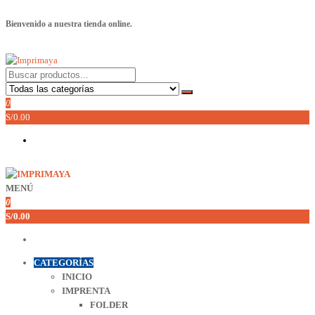
Saltar
Bienvenido a nuestra tienda online.
al
contenido
Imprimaya
Lo tenemos todo!
0
S/0.00
MENÚ
Imprimaya
Lo tenemos todo!
0
S/0.00
CATEGORÍAS
INICIO
IMPRENTA
FOLDER