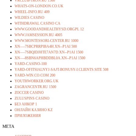
VRCLUB-TRON.RU 1500
WHATS-ON-LONDON.CO.UK
WHEEL-INFO.RU 409
WILDIES CASINO
WITHDRAWAL CASINO CA
WWW.GOODANDHEALTHYSD.ORGPL 12
WWW.JAMSESSION.RU 4005
WWW.MONTESSORI-CENTER.RU 1000
XN—-7SBCPRRPIBA4H.XN--P1AI 500
XN—-7SBQIDJHTE7AN7D.XN--P1AI 1500
XN—-8SBN6APHBDDBL0A.XN--P1AI 1500
YARD-CASINO-100
YARD-OFITSIALNYJ-SAJT-BONUSY-I.CLIENTS.SITE 508
YARD-WIN.CO.COM 200
YOUTHWORKER.ORG.UK
ZAGRANCENTR.RU 1500
ZOCCER CASINO
ZULUSPINS CASINO
БЕЗ АНКОР 1
ОНЛАЙН КАЗИНО KZ
ПРИЛОЖЕНИЯ
META