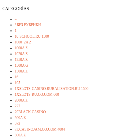
CATEGORÍAS
–
! БЕЗ РУБРИКИ
1
10-SCHOOL.RU 1500
1000_2A Z
1000A Z
1020A Z
1250A Z
1500A G
1500A Z
16
195
1XSLOTS-CASINO.RURALISATION.RU 1500
1XSLOTS-RU.CO.COM 600
2000A Z
227
29BLACK CASINO
500A Z
573
7KCASINOJAM.CO.COM 4004
800A Z