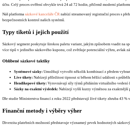
účtu. Celý proces ověření obvykle trvá 24 až 72 hodin, přičemž moderní platfor
Náš platforma
sázkové kanceláře ČR
nabízí streamovaný registrační proces s pře
bezpečnostních kontrol našich systémů.
Typy tiketů i jejich použití
Sázkový segment poskytuje širokou paletu variant, jakým způsobem vsadit na spo
více tipů v jediného sázkového kuponu, což zvětšuje potenciální výhru, avšak 
Oblíbené sázkové taktiky
Systémové sázky:
Umožňují vytvořit několik kombinací z předem vybraný
Live tikety:
Nabízejí příležitost tipnout si během běžící události s průb
Hendikepové tikety:
Vyrovnávají síly týmů přidáním virtuálního vedení
Sázky na exaktní výsledek:
Nabízejí vyšší kurzy výměnou za exaktnější
Dle studie Ministerstva financí z roku 2022 představují živé tikety zhruba 43 % 
Finanční metody i výběry výher
Diverzita platebních možností představuje významný prvek hodnotných sázkových