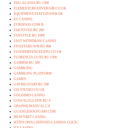
EDU-ALANIA.RU 1500
ELEMENTCREATIVEHAIR.CO.UK
EQUIPMENT-STATT-POWER.DE
EU CASINO
EVROPASS.COM B
FAKTOVED.RU 200
FANSTYLE.RU 1000
FAST WITHDRAW CASINO
FIVESTARS-SPB.RU 800
FLOODDEFENCEEXPO.CO.UK
FLORENCIA-LUXE.RU 1500
GAIRB56.RU 500
GAMBLING
GAMBLING PLATFORM
GAMES
GAVRILOVART.RU 500
GD-STUDIO.CO.UK
GOLISIMO CASINO
GOSUSLUGI-SITE.RU A
GRAPHICMANUAL.CA
GUANGZHOUFUARI.COM
HEAVYBET CASINO
HTTPS://POLI-DEPOSIT-CASINOS.CLICK/
ICE CASINO