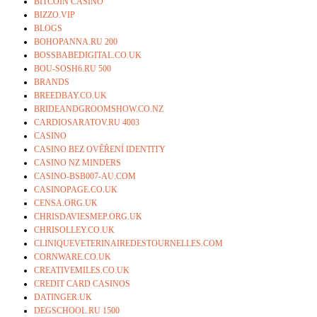
BITCOIN CASINO
BIZZO.VIP
BLOGS
BOHOPANNA.RU 200
BOSSBABEDIGITAL.CO.UK
BOU-SOSH6.RU 500
BRANDS
BREEDBAY.CO.UK
BRIDEANDGROOMSHOW.CO.NZ
CARDIOSARATOV.RU 4003
CASINO
CASINO BEZ OVĚŘENÍ IDENTITY
CASINO NZ MINDERS
CASINO-BSB007-AU.COM
CASINOPAGE.CO.UK
CENSA.ORG.UK
CHRISDAVIESMEP.ORG.UK
CHRISOLLEY.CO.UK
CLINIQUEVETERINAIREDESTOURNELLES.COM
CORNWARE.CO.UK
CREATIVEMILES.CO.UK
CREDIT CARD CASINOS
DATINGER.UK
DEGSCHOOL.RU 1500