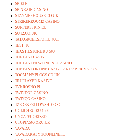
SPIELE
SPINRAIN CASINO
STANMERHOUSE.CO.UK
STRIKERROOMZ CASINO
SURFERSSKIN.EU
SUT2.CO.UK
TATAGROEKSPO.RU 4001
TEST_10
TEXSTILSTORE.RU 500
THE BEST CASINO
THE BEST NEW ONLINE CASINO
THE BEST ONLINE CASINO AND SPORTSBOOK
TOOMANYBLOGS.CO.UK
TRUELAYER KASINO
TVKROSNO.PL
TWINDOR CASINO
TWINQO CASINO
TZEDEKFELLOWSHIP.ORG
UGLICHRU.RU 1500
UNCATEGORIZED
UTOPIA500.ORG.UK
VAVADA
VAVADAKASYNOONLINEPL