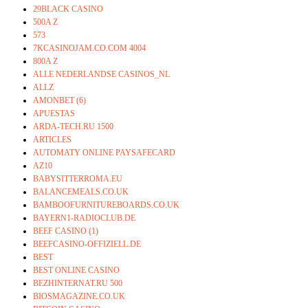
29BLACK CASINO
500A Z
573
7KCASINOJAM.CO.COM 4004
800A Z
ALLE NEDERLANDSE CASINOS_NL
ALLZ
AMONBET (6)
APUESTAS
ARDA-TECH.RU 1500
ARTICLES
AUTOMATY ONLINE PAYSAFECARD
AZ10
BABYSITTERROMA.EU
BALANCEMEALS.CO.UK
BAMBOOFURNITUREBOARDS.CO.UK
BAYERN1-RADIOCLUB.DE
BEEF CASINO (1)
BEEFCASINO-OFFIZIELL.DE
BEST
BEST ONLINE CASINO
BEZHINTERNAT.RU 500
BIOSMAGAZINE.CO.UK