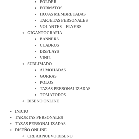
FOLDER
FORMATOS
HOJAS MEMBRETADAS
TARJETAS PERSONALES
VOLANTES – FLYERS
GIGANTOGRAFIA
BANNERS
CUADROS
DISPLAYS
VINIL
SUBLIMADO
ALMOHADAS
GORRAS
POLOS
TAZAS PERSONALIZADAS
TOMATODOS
DISEÑO ONLINE
INICIO
TARJETAS PERSONALES
TAZAS PERSONALIZADAS
DISEÑO ONLINE
CREAR NUEVO DISEÑO