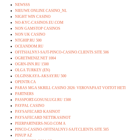
NEWSSS
NIEUWE ONLINE CASINO_NL
NIGHT WIN CASINO
NO-KYC-CASINOS.EU.COM
NON GAMSTOP CASINOS
NON UK CASINO
NTGHIP.RU 500
OCEANDOM.RU
OFITSIALNYJ-SAJT-PINCO-CASINO.CLIENTS.SITE 506
OGRETMENIZ.NET 1004
OGRN-INN.RU 1500
OLGA TURKEY (EN)
OLGINSKAYA-AKSAY.RU 500
OPENTR.CA
PARAS MGA SKRILL CASINO 2026: VEROVAPAAT VOITOT HETI
PARTNERS
PASSPORT-GOSUSLUGI.RU 1500
PAYPAL CASINO
PAYSAFECARD KASINOT
PAYSAFECARD NETTIKASINOT
PEERPARTNERS-NGO.COM A
PINCO-CASINO-OFITSIALNYJ-SAJT.CLIENTS.SITE 505
PINUP AZ