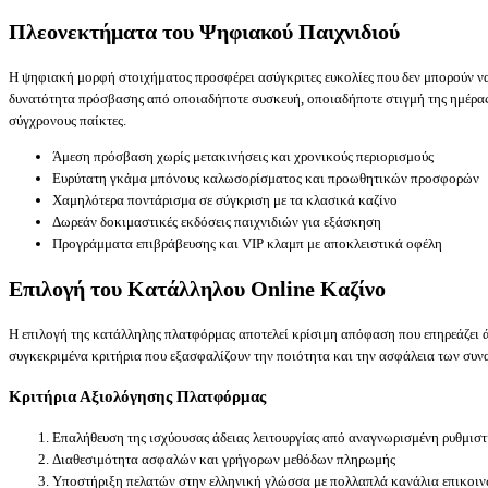
Πλεονεκτήματα του Ψηφιακού Παιχνιδιού
Η ψηφιακή μορφή στοιχήματος προσφέρει ασύγκριτες ευκολίες που δεν μπορούν 
δυνατότητα πρόσβασης από οποιαδήποτε συσκευή, οποιαδήποτε στιγμή της ημέρας,
σύγχρονους παίκτες.
Άμεση πρόσβαση χωρίς μετακινήσεις και χρονικούς περιορισμούς
Ευρύτατη γκάμα μπόνους καλωσορίσματος και προωθητικών προσφορών
Χαμηλότερα ποντάρισμα σε σύγκριση με τα κλασικά καζίνο
Δωρεάν δοκιμαστικές εκδόσεις παιχνιδιών για εξάσκηση
Προγράμματα επιβράβευσης και VIP κλαμπ με αποκλειστικά οφέλη
Επιλογή του Κατάλληλου Online Καζίνο
Η επιλογή της κατάλληλης πλατφόρμας αποτελεί κρίσιμη απόφαση που επηρεάζει άμ
συγκεκριμένα κριτήρια που εξασφαλίζουν την ποιότητα και την ασφάλεια των συν
Κριτήρια Αξιολόγησης Πλατφόρμας
Επαλήθευση της ισχύουσας άδειας λειτουργίας από αναγνωρισμένη ρυθμιστ
Διαθεσιμότητα ασφαλών και γρήγορων μεθόδων πληρωμής
Υποστήριξη πελατών στην ελληνική γλώσσα με πολλαπλά κανάλια επικοιν