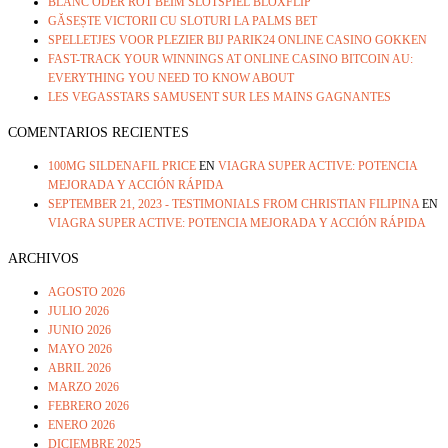
BLANC ODER ROT BEIM SLOTSPIEL BLOXFLIP
GĂSEȘTE VICTORII CU SLOTURI LA PALMS BET
SPELLETJES VOOR PLEZIER BIJ PARIK24 ONLINE CASINO GOKKEN
FAST-TRACK YOUR WINNINGS AT ONLINE CASINO BITCOIN AU:
EVERYTHING YOU NEED TO KNOW ABOUT
LES VEGASSTARS SAMUSENT SUR LES MAINS GAGNANTES
COMENTARIOS RECIENTES
100MG SILDENAFIL PRICE
EN
VIAGRA SUPER ACTIVE: POTENCIA
MEJORADA Y ACCIÓN RÁPIDA
SEPTEMBER 21, 2023 - TESTIMONIALS FROM CHRISTIAN FILIPINA
EN
VIAGRA SUPER ACTIVE: POTENCIA MEJORADA Y ACCIÓN RÁPIDA
ARCHIVOS
AGOSTO 2026
JULIO 2026
JUNIO 2026
MAYO 2026
ABRIL 2026
MARZO 2026
FEBRERO 2026
ENERO 2026
DICIEMBRE 2025