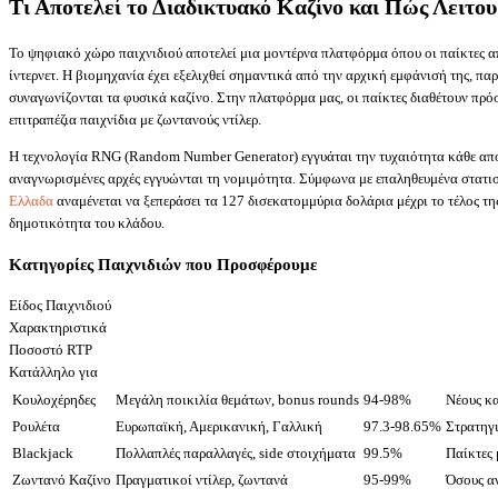
Τι Αποτελεί το Διαδικτυακό Καζίνο και Πώς Λειτου
Το ψηφιακό χώρο παιχνιδιού αποτελεί μια μοντέρνα πλατφόρμα όπου οι παίκτες 
ίντερνετ. Η βιομηχανία έχει εξελιχθεί σημαντικά από την αρχική εμφάνισή της, π
συναγωνίζονται τα φυσικά καζίνο. Στην πλατφόρμα μας, οι παίκτες διαθέτουν πρό
επιτραπέζια παιχνίδια με ζωντανούς ντίλερ.
Η τεχνολογία RNG (Random Number Generator) εγγυάται την τυχαιότητα κάθε αποτ
αναγνωρισμένες αρχές εγγυώνται τη νομιμότητα. Σύμφωνα με επαληθευμένα στατι
Ελλαδα
αναμένεται να ξεπεράσει τα 127 δισεκατομμύρια δολάρια μέχρι το τέλος της
δημοτικότητα του κλάδου.
Κατηγορίες Παιχνιδιών που Προσφέρουμε
Είδος Παιχνιδιού
Χαρακτηριστικά
Ποσοστό RTP
Κατάλληλο για
Κουλοχέρηδες
Μεγάλη ποικιλία θεμάτων, bonus rounds
94-98%
Νέους κα
Ρουλέτα
Ευρωπαϊκή, Αμερικανική, Γαλλική
97.3-98.65%
Στρατηγι
Blackjack
Πολλαπλές παραλλαγές, side στοιχήματα
99.5%
Παίκτες 
Ζωντανό Καζίνο
Πραγματικοί ντίλερ, ζωντανά
95-99%
Όσους α