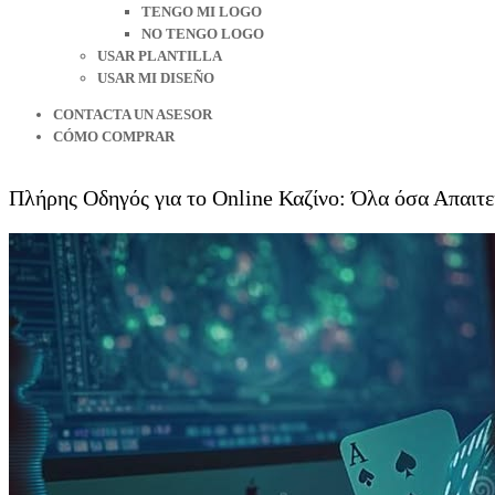
TENGO MI LOGO
NO TENGO LOGO
USAR PLANTILLA
USAR MI DISEÑO
CONTACTA UN ASESOR
CÓMO COMPRAR
Πλήρης Οδηγός για το Online Καζίνο: Όλα όσα Απαιτεί