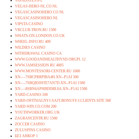
VAVADATESTPL
VEGAS-HERO-NL.CO.NL
VEGASCASINOHERO.CO.NL
VEGASCASINOHERO.NL
VIPSTA CASINO
VRCLUB-TRON.RU 1500
WHATS-ON-LONDON.CO.UK
WHEEL-INFO.RU 409
WILDIES CASINO
WITHDRAWAL CASINO CA
WWW.GOODANDHEALTHYSD.ORGPL 12
WWW.JAMSESSION.RU 4005
WWW.MONTESSORI-CENTER.RU 1000
XN—-7SBCPRRPIBA4H.XN--P1AI 500
XN—-7SBQIDJHTE7AN7D.XN--P1AI 1500
XN—-8SBN6APHBDDBL0A.XN--P1AI 1500
YARD-CASINO-100
YARD-OFITSIALNYJ-SAJT-BONUSY-I.CLIENTS.SITE 508
YARD-WIN.CO.COM 200
YOUTHWORKER.ORG.UK
ZAGRANCENTR.RU 1500
ZOCCER CASINO
ZULUSPINS CASINO
БЕЗ АНКОР 1