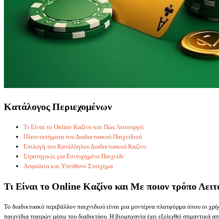
Κατάλογος Περιεχομένων
Τι Είναι το Online Καζίνο και Πώς Λειτουργεί
Πλεονεκτήματα του Διαδικτυακού Παιχνιδιού
Επιλογή του Κατάλληλου Διαδικτυακού Καζίνο
Στρατηγικές για Επιτυχημένο Παιχνίδι
Ασφάλεια και Υπεύθυνο Στοίχημα
Τι Είναι το Online Καζίνο και Με ποιον τρόπο Λειτ
Το διαδικτυακό περιβάλλον παιχνιδιού είναι μια μοντέρνα πλατφόρμα όπου οι χ
παιχνίδια τυχερών μέσω του διαδικτύου. Η βιομηχανία έχει εξελιχθεί σημαντικά α