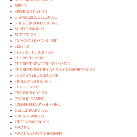
SOULBROKEN.CO.UK
SPIELE
SPINRAIN CASINO
STANMERHOUSE.CO.UK
STRIKERROOMZ CASINO
SURFERSSKIN.EU
SUT2.CO.UK
TATAGROEKSPO.RU 4001
TEST_10
TEXSTILSTORE.RU 500
THE BEST CASINO
THE BEST NEW ONLINE CASINO
THE BEST ONLINE CASINO AND SPORTSBOOK
TOOMANYBLOGS.CO.UK
TRUELAYER KASINO
TVKROSNO.PL
TWINDOR CASINO
TWINQO CASINO
TZEDEKFELLOWSHIP.ORG
UGLICHRU.RU 1500
UNCATEGORIZED
UTOPIA500.ORG.UK
VAVADA
VAVADAKASYNOONLINEPL