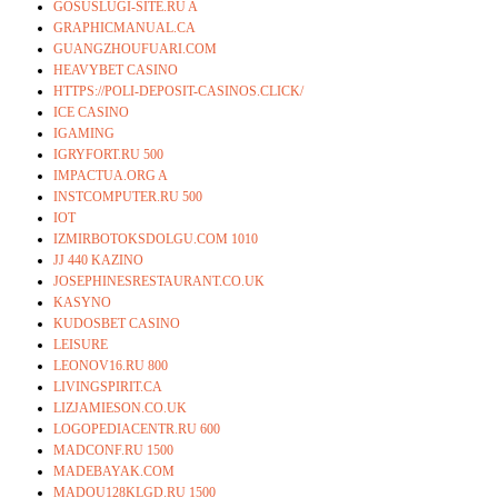
GOSUSLUGI-SITE.RU A
GRAPHICMANUAL.CA
GUANGZHOUFUARI.COM
HEAVYBET CASINO
HTTPS://POLI-DEPOSIT-CASINOS.CLICK/
ICE CASINO
IGAMING
IGRYFORT.RU 500
IMPACTUA.ORG A
INSTCOMPUTER.RU 500
IOT
IZMIRBOTOKSDOLGU.COM 1010
JJ 440 KAZINO
JOSEPHINESRESTAURANT.CO.UK
KASYNO
KUDOSBET CASINO
LEISURE
LEONOV16.RU 800
LIVINGSPIRIT.CA
LIZJAMIESON.CO.UK
LOGOPEDIACENTR.RU 600
MADCONF.RU 1500
MADEBAYAK.COM
MADOU128KLGD.RU 1500