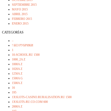
OCTUBRE 2015
SEPTIEMBRE 2015
MAYO 2015
ABRIL 2015
FEBRERO 2015
ENERO 2015
CATEGORÍAS
–
! БЕЗ РУБРИКИ
1
10-SCHOOL.RU 1500
1000_2A Z
1000A Z
1020A Z
1250A Z
1500A G
1500A Z
16
195
1XSLOTS-CASINO.RURALISATION.RU 1500
1XSLOTS-RU.CO.COM 600
2000A Z