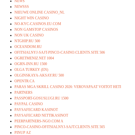
NEWS
NEWSSS
NIEUWE ONLINE CASINO_NL
NIGHT WIN CASINO
NO-KYC-CASINOS.EU.COM
NON GAMSTOP CASINOS
NON UK CASINO
NTGHIP.RU 500
OCEANDOM.RU
OFITSIALNYJ-SAJT-PINCO-CASINO.CLIENTS.SITE 506
OGRETMENIZ.NET 1004
OGRN-INN.RU 1500
OLGA TURKEY (EN)
OLGINSKAYA-AKSAY.RU 500
OPENTR.CA
PARAS MGA SKRILL CASINO 2026: VEROVAPAAT VOITOT HETI
PARTNERS
PASSPORT-GOSUSLUGI.RU 1500
PAYPAL CASINO
PAYSAFECARD KASINOT
PAYSAFECARD NETTIKASINOT
PEERPARTNERS-NGO.COM A
PINCO-CASINO-OFITSIALNYJ-SAJT.CLIENTS.SITE 505
PINUP AZ