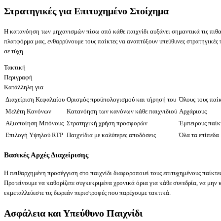
Στρατηγικές για Επιτυχημένο Στοίχημα
Η κατανόηση των μηχανισμών πίσω από κάθε παιχνίδι αυξάνει σημαντικά τις πιθαν
πλατφόρμα μας, ενθαρρύνουμε τους παίκτες να αναπτύξουν υπεύθυνες στρατηγικές 
σε τύχη.
Τακτική
Περιγραφή
Κατάλληλη για
Διαχείριση Κεφαλαίου
Ορισμός προϋπολογισμού και τήρησή του
Όλους τους παίκ
Μελέτη Κανόνων
Κατανόηση των κανόνων κάθε παιχνιδιού
Αρχάριους
Αξιοποίηση Μπόνους
Στρατηγική χρήση προσφορών
Έμπειρους παίκ
Επιλογή Υψηλού RTP
Παιχνίδια με καλύτερες αποδόσεις
Όλα τα επίπεδα
Βασικές Αρχές Διαχείρισης
Η πειθαρχημένη προσέγγιση στο παιχνίδι διαφοροποιεί τους επιτυχημένους παίκτε
Προτείνουμε να καθορίζετε συγκεκριμένα χρονικά όρια για κάθε συνεδρία, να μην κ
εκμεταλλεύεστε τις δωρεάν περιστροφές που παρέχουμε τακτικά.
Ασφάλεια και Υπεύθυνο Παιχνίδι