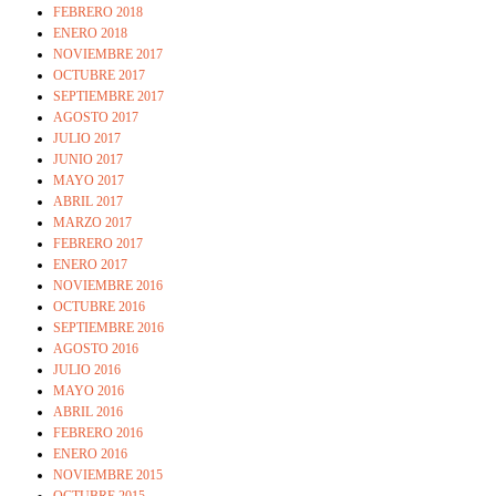
FEBRERO 2018
ENERO 2018
NOVIEMBRE 2017
OCTUBRE 2017
SEPTIEMBRE 2017
AGOSTO 2017
JULIO 2017
JUNIO 2017
MAYO 2017
ABRIL 2017
MARZO 2017
FEBRERO 2017
ENERO 2017
NOVIEMBRE 2016
OCTUBRE 2016
SEPTIEMBRE 2016
AGOSTO 2016
JULIO 2016
MAYO 2016
ABRIL 2016
FEBRERO 2016
ENERO 2016
NOVIEMBRE 2015