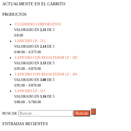
ACTUALMENTE EN EL CARRITO
PRODUCTOS
CUADERNO CORPORATIVO
VALORADO EN
2.31
DE 5
S/
8.00
LAPICERO LP - 212
VALORADO EN
2.14
DE 5
S/
40.00
–
S/
375.00
LAPICERO CON RESALTADOR LP - 302
VALORADO EN
3.33
DE 5
S/
95.00
–
S/
870.00
LAPICERO CON RESALTADOR LP - 301
VALORADO EN
3.00
DE 5
S/
95.00
–
S/
870.00
LAPICERO LP - 211
VALORADO EN
3.16
DE 5
S/
80.00
–
S/
760.00
BUSCAR:
ENTRADAS RECIENTES