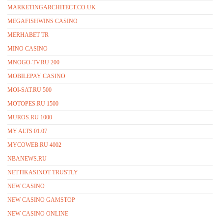
MARKETINGARCHITECT.CO.UK
MEGAFISHWINS CASINO
MERHABET TR
MINO CASINO
MNOGO-TV.RU 200
MOBILEPAY CASINO
MOI-SAT.RU 500
MOTOPES.RU 1500
MUROS.RU 1000
MY ALTS 01.07
MYCOWEB.RU 4002
NBANEWS.RU
NETTIKASINOT TRUSTLY
NEW CASINO
NEW CASINO GAMSTOP
NEW CASINO ONLINE