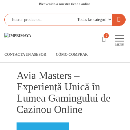
Saltar
Bienvenido a nuestra tienda online.
al
contenido
Imprimaya
Lo
0
tenemos
MENÚ
todo!
CONTACTA UN ASESOR
CÓMO COMPRAR
Avia Masters –
Experiență Unică în
Lumea Gamingului de
Cazinou Online