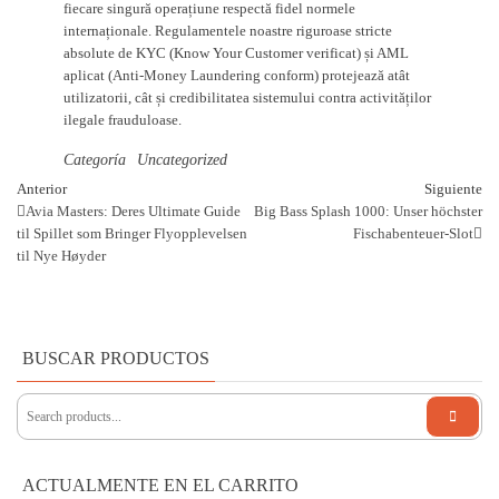
fiecare singură operațiune respectă fidel normele
internaționale. Regulamentele noastre riguroase stricte
absolute de KYC (Know Your Customer verificat) și AML
aplicat (Anti-Money Laundering conform) protejează atât
utilizatorii, cât și credibilitatea sistemului contra activităților
ilegale frauduloase.
Categoría
Uncategorized
Navegación
Entrada
En
Anterior
Siguiente
anterior
si
Avia Masters: Deres Ultimate Guide
Big Bass Splash 1000: Unser höchster
de
til Spillet som Bringer Flyopplevelsen
Fischabenteuer-Slot
til Nye Høyder
entradas
BUSCAR PRODUCTOS
ACTUALMENTE EN EL CARRITO