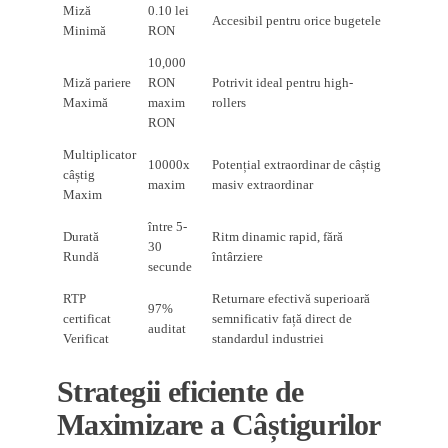
Miză
0.10 lei
Accesibil pentru orice bugetele
Minimă
RON
10,000
Miză pariere
RON
Potrivit ideal pentru high-
Maximă
maxim
rollers
RON
Multiplicator
10000x
Potențial extraordinar de câștig
câștig
maxim
masiv extraordinar
Maxim
între 5-
Durată
Ritm dinamic rapid, fără
30
Rundă
întârziere
secunde
RTP
Returnare efectivă superioară
97%
certificat
semnificativ față direct de
auditat
Verificat
standardul industriei
Strategii eficiente de
Maximizare a Câștigurilor