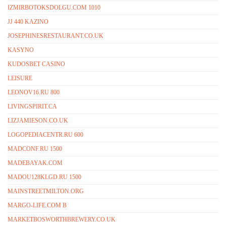
IZMIRBOTOKSDOLGU.COM 1010
JJ 440 KAZINO
JOSEPHINESRESTAURANT.CO.UK
KASYNO
KUDOSBET CASINO
LEISURE
LEONOV16.RU 800
LIVINGSPIRIT.CA
LIZJAMIESON.CO.UK
LOGOPEDIACENTR.RU 600
MADCONF.RU 1500
MADEBAYAK.COM
MADOU128KLGD.RU 1500
MAINSTREETMILTON.ORG
MARGO-LIFE.COM B
MARKETBOSWORTHBREWERY.CO.UK