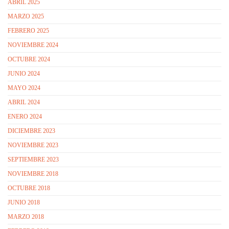
ABRIL 2025
MARZO 2025
FEBRERO 2025
NOVIEMBRE 2024
OCTUBRE 2024
JUNIO 2024
MAYO 2024
ABRIL 2024
ENERO 2024
DICIEMBRE 2023
NOVIEMBRE 2023
SEPTIEMBRE 2023
NOVIEMBRE 2018
OCTUBRE 2018
JUNIO 2018
MARZO 2018