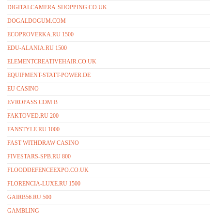
DIGITALCAMERA-SHOPPING.CO.UK
DOGALDOGUM.COM
ECOPROVERKA.RU 1500
EDU-ALANIA.RU 1500
ELEMENTCREATIVEHAIR.CO.UK
EQUIPMENT-STATT-POWER.DE
EU CASINO
EVROPASS.COM B
FAKTOVED.RU 200
FANSTYLE.RU 1000
FAST WITHDRAW CASINO
FIVESTARS-SPB.RU 800
FLOODDEFENCEEXPO.CO.UK
FLORENCIA-LUXE.RU 1500
GAIRB56.RU 500
GAMBLING