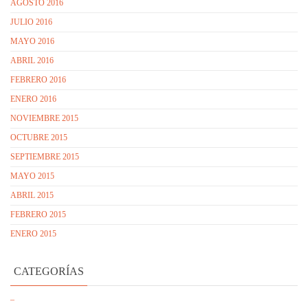
AGOSTO 2016
JULIO 2016
MAYO 2016
ABRIL 2016
FEBRERO 2016
ENERO 2016
NOVIEMBRE 2015
OCTUBRE 2015
SEPTIEMBRE 2015
MAYO 2015
ABRIL 2015
FEBRERO 2015
ENERO 2015
CATEGORÍAS
–