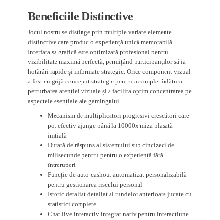
Beneficiile Distinctive
Jocul nostru se distinge prin multiple variate elemente
distinctive care produc o experiență unică memorabilă.
Interfața sa grafică este optimizată profesional pentru
vizibilitate maximă perfectă, permițând participanților să ia
hotărâri rapide și informate strategic. Orice component vizual
a fost cu grijă conceput strategic pentru a complet înlătura
perturbarea atenției vizuale și a facilita optim concentrarea pe
aspectele esențiale ale gamingului.
Mecanism de multiplicatori progresivi crescători care
pot efectiv ajunge până la 10000x miza plasată
inițială
Durată de răspuns al sistemului sub cincizeci de
milisecunde pentru pentru o experiență fără
întreruperi
Funcție de auto-cashout automatizat personalizabilă
pentru gestionarea riscului personal
Istoric detaliat detaliat al rundelor anterioare jucate cu
statistici complete
Chat live interactiv integrat nativ pentru interacțiune