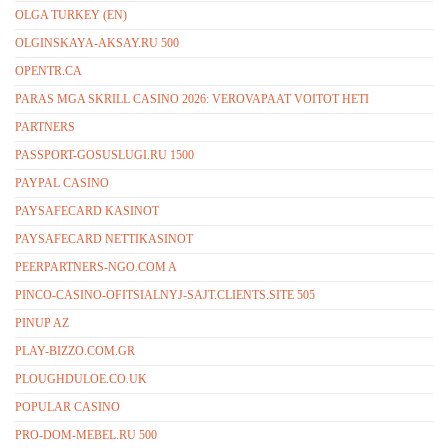
OLGA TURKEY (EN)
OLGINSKAYA-AKSAY.RU 500
OPENTR.CA
PARAS MGA SKRILL CASINO 2026: VEROVAPAAT VOITOT HETI
PARTNERS
PASSPORT-GOSUSLUGI.RU 1500
PAYPAL CASINO
PAYSAFECARD KASINOT
PAYSAFECARD NETTIKASINOT
PEERPARTNERS-NGO.COM A
PINCO-CASINO-OFITSIALNYJ-SAJT.CLIENTS.SITE 505
PINUP AZ
PLAY-BIZZO.COM.GR
PLOUGHDULOE.CO.UK
POPULAR CASINO
PRO-DOM-MEBEL.RU 500