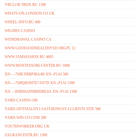
VRCLUB-TRON.RU 1500
WHATS-ON-LONDON.CO.UK
WHEEL-INFO.RU 409
WILDIES CASINO
WITHDRAWAL CASINO CA
WWW.GOODANDHEALTHYSD.ORGPL 12
WWW.JAMSESSION.RU 4005
WWW.MONTESSORI-CENTER.RU 1000
XN—-7SBCPRRPIBA4H.XN--P1AI 500
XN—-7SBQIDJHTE7AN7D.XN--P1AI 1500
XN—-8SBN6APHBDDBL0A.XN--P1AI 1500
YARD-CASINO-100
YARD-OFITSIALNYJ-SAJT-BONUSY-I.CLIENTS.SITE 508
YARD-WIN.CO.COM 200
YOUTHWORKER.ORG.UK
ZAGRANCENTR.RU 1500