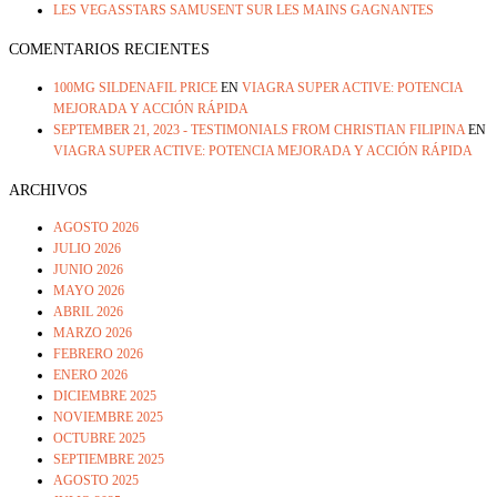
LES VEGASSTARS SAMUSENT SUR LES MAINS GAGNANTES
COMENTARIOS RECIENTES
100MG SILDENAFIL PRICE
EN
VIAGRA SUPER ACTIVE: POTENCIA
MEJORADA Y ACCIÓN RÁPIDA
SEPTEMBER 21, 2023 - TESTIMONIALS FROM CHRISTIAN FILIPINA
EN
VIAGRA SUPER ACTIVE: POTENCIA MEJORADA Y ACCIÓN RÁPIDA
ARCHIVOS
AGOSTO 2026
JULIO 2026
JUNIO 2026
MAYO 2026
ABRIL 2026
MARZO 2026
FEBRERO 2026
ENERO 2026
DICIEMBRE 2025
NOVIEMBRE 2025
OCTUBRE 2025
SEPTIEMBRE 2025
AGOSTO 2025