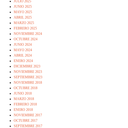
JULIO 2025
JUNIO 2025
MAYO 2025
ABRIL 2025
MARZO 2025
FEBRERO 2025
NOVIEMBRE 2024
OCTUBRE 2024
JUNIO 2024
MAYO 2024
ABRIL 2024
ENERO 2024
DICIEMBRE 2023
NOVIEMBRE 2023
SEPTIEMBRE 2023
NOVIEMBRE 2018
OCTUBRE 2018
JUNIO 2018
MARZO 2018
FEBRERO 2018
ENERO 2018
NOVIEMBRE 2017
OCTUBRE 2017
SEPTIEMBRE 2017