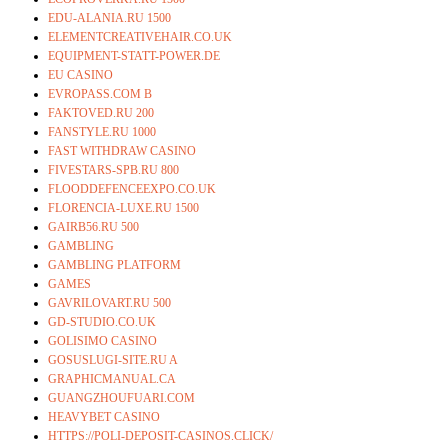
EDU-ALANIA.RU 1500
ELEMENTCREATIVEHAIR.CO.UK
EQUIPMENT-STATT-POWER.DE
EU CASINO
EVROPASS.COM B
FAKTOVED.RU 200
FANSTYLE.RU 1000
FAST WITHDRAW CASINO
FIVESTARS-SPB.RU 800
FLOODDEFENCEEXPO.CO.UK
FLORENCIA-LUXE.RU 1500
GAIRB56.RU 500
GAMBLING
GAMBLING PLATFORM
GAMES
GAVRILOVART.RU 500
GD-STUDIO.CO.UK
GOLISIMO CASINO
GOSUSLUGI-SITE.RU A
GRAPHICMANUAL.CA
GUANGZHOUFUARI.COM
HEAVYBET CASINO
HTTPS://POLI-DEPOSIT-CASINOS.CLICK/