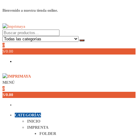
Saltar
Bienvenido a nuestra tienda online.
al
contenido
Imprimaya
Lo tenemos todo!
0
S/0.00
MENÚ
Imprimaya
Lo tenemos todo!
0
S/0.00
CATEGORÍAS
INICIO
IMPRENTA
FOLDER