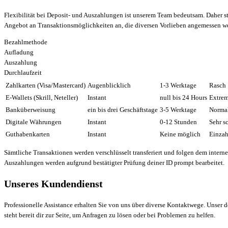
Flexibilität bei Deposit- und Auszahlungen ist unserem Team bedeutsam. Daher st
Angebot an Transaktionsmöglichkeiten an, die diversen Vorlieben angemessen w
Bezahlmethode
Aufladung
Auszahlung
Durchlaufzeit
Zahlkarten (Visa/Mastercard)
Augenblicklich
1-3 Werktage
Rasch
E-Wallets (Skrill, Neteller)
Instant
null bis 24 Hours
Extrem
Banküberweisung
ein bis drei Geschäftstage
3-5 Werktage
Norma
Digitale Währungen
Instant
0-12 Stunden
Sehr s
Guthabenkarten
Instant
Keine möglich
Einzah
Sämtliche Transaktionen werden verschlüsselt transferiert und folgen dem interne
Auszahlungen werden aufgrund bestätigter Prüfung deiner ID prompt bearbeitet.
Unseres Kundendienst
Professionelle Assistance erhalten Sie von uns über diverse Kontaktwege. Unser 
steht bereit dir zur Seite, um Anfragen zu lösen oder bei Problemen zu helfen.