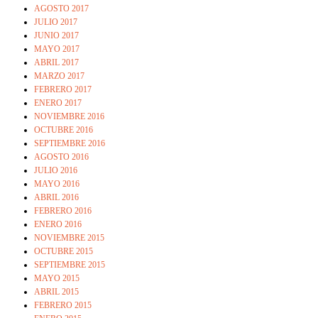
AGOSTO 2017
JULIO 2017
JUNIO 2017
MAYO 2017
ABRIL 2017
MARZO 2017
FEBRERO 2017
ENERO 2017
NOVIEMBRE 2016
OCTUBRE 2016
SEPTIEMBRE 2016
AGOSTO 2016
JULIO 2016
MAYO 2016
ABRIL 2016
FEBRERO 2016
ENERO 2016
NOVIEMBRE 2015
OCTUBRE 2015
SEPTIEMBRE 2015
MAYO 2015
ABRIL 2015
FEBRERO 2015