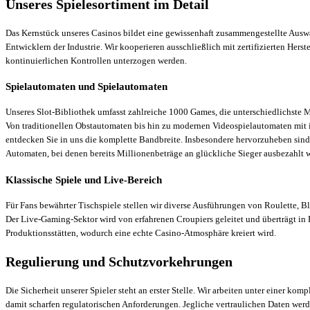
Unseres Spielesortiment im Detail
Das Kernstück unseres Casinos bildet eine gewissenhaft zusammengestellte Ausw
Entwicklern der Industrie. Wir kooperieren ausschließlich mit zertifizierten Her
kontinuierlichen Kontrollen unterzogen werden.
Spielautomaten und Spielautomaten
Unseres Slot-Bibliothek umfasst zahlreiche 1000 Games, die unterschiedlichste
Von traditionellen Obstautomaten bis hin zu modernen Videospielautomaten mit
entdecken Sie in uns die komplette Bandbreite. Insbesondere hervorzuheben sind
Automaten, bei denen bereits Millionenbeträge an glückliche Sieger ausbezahlt 
Klassische Spiele und Live-Bereich
Für Fans bewährter Tischspiele stellen wir diverse Ausführungen von Roulette, Bl
Der Live-Gaming-Sektor wird von erfahrenen Croupiers geleitet und überträgt in
Produktionsstätten, wodurch eine echte Casino-Atmosphäre kreiert wird.
Regulierung und Schutzvorkehrungen
Die Sicherheit unserer Spieler steht an erster Stelle. Wir arbeiten unter einer kom
damit scharfen regulatorischen Anforderungen. Jegliche vertraulichen Daten wer