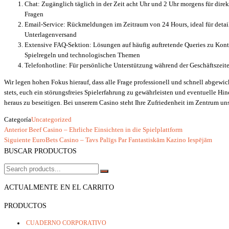
Chat: Zugänglich täglich in der Zeit acht Uhr und 2 Uhr morgens für dire
Fragen
Email-Service: Rückmeldungen im Zeitraum von 24 Hours, ideal für detail
Unterlagenversand
Extensive FAQ-Sektion: Lösungen auf häufig auftretende Queries zu Ko
Spielregeln und technologischen Themen
Telefonhotline: Für persönliche Unterstützung während der Geschäftszeit
Wir legen hohen Fokus hierauf, dass alle Frage professionell und schnell abgewick
stets, euch ein störungsfreies Spielerfahrung zu gewährleisten und eventuelle 
heraus zu beseitigen. Bei unserem Casino steht Ihre Zufriedenheit im Zentrum un
Categoría
Uncategorized
Entrada
Anterior
Beef Casino – Ehrliche Einsichten in die Spielplattform
Navegación
anterior
Entrada
Siguiente
EuroBets Casino – Tavs Palīgs Par Fantastiskām Kazino Iespējām
de
siguiente
BUSCAR PRODUCTOS
entradas
ACTUALMENTE EN EL CARRITO
PRODUCTOS
CUADERNO CORPORATIVO