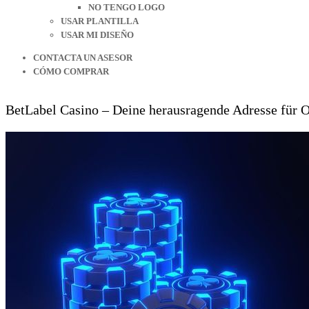
NO TENGO LOGO
USAR PLANTILLA
USAR MI DISEÑO
CONTACTA UN ASESOR
CÓMO COMPRAR
BetLabel Casino – Deine herausragende Adresse für O