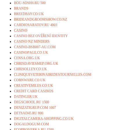
BOU-SOSH6.RU 500
BRANDS
BREEDBAY.CO.UK
BRIDEANDGROOMSHOW.CO.NZ
CARDIOSARATOV.RU 4003
CASINO
CASINO BEZ OVĚŘENÍ IDENTITY
CASINO NZ MINDERS
CASINO-BSB007-AU.COM
CASINOPAGE.CO.UK
CENSA.ORG.UK
CHRISDAVIESMEP.ORG.UK
CHRISOLLEY.CO.UK
CLINIQUEVETERINAIREDESTOURNELLES.COM
CORNWARE.CO.UK
CREATIVEMILES.CO.UK
CREDIT CARD CASINOS
DATINGER.UK
DEGSCHOOL.RU 1500
DENIZATIGRUP.COM 1007
DETSAD45.RU 800
DIGITALCAMERA-SHOPPING.CO.UK
DOGALDOGUM.COM
ECOPROVERKA.RU 1500