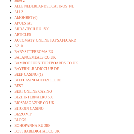
800A Z
ALLE NEDERLANDSE CASINOS_NL
ALLZ
AMONBET (6)
APUESTAS
ARDA-TECH.RU 1500
ARTICLES
AUTOMATY ONLINE PAYSAFECARD
AZ10
BABYSITTERROMA.EU
BALANCEMEALS.CO.UK
BAMBOOFURNITUREBOARDS.CO.UK
BAYERN1-RADIOCLUB.DE
BEEF CASINO (1)
BEEFCASINO-OFFIZIELL.DE
BEST
BEST ONLINE CASINO
BEZHINTERNAT.RU 500
BIOSMAGAZINE.CO.UK
BITCOIN CASINO
BIZZO.VIP
BLOGS
BOHOPANNA.RU 200
BOSSBABEDIGITAL.CO.UK