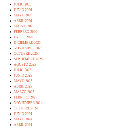
JULIO 2026
JUNIO 2026
MAYO 2026
ABRIL 2026
MARZO 2026
FEBRERO 2026
ENERO 2026
DICIEMBRE 2025
NOVIEMBRE 2025
OCTUBRE 2025
SEPTIEMBRE 2025
AGOSTO 2025
JULIO 2025
JUNIO 2025
MAYO 2025
ABRIL 2025
MARZO 2025
FEBRERO 2025
NOVIEMBRE 2024
OCTUBRE 2024
JUNIO 2024
MAYO 2024
ABRIL 2024