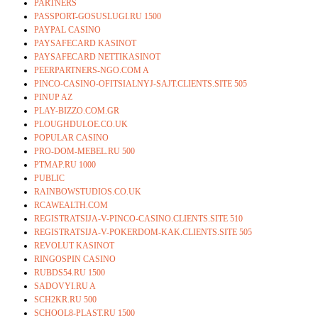
PARTNERS
PASSPORT-GOSUSLUGI.RU 1500
PAYPAL CASINO
PAYSAFECARD KASINOT
PAYSAFECARD NETTIKASINOT
PEERPARTNERS-NGO.COM A
PINCO-CASINO-OFITSIALNYJ-SAJT.CLIENTS.SITE 505
PINUP AZ
PLAY-BIZZO.COM.GR
PLOUGHDULOE.CO.UK
POPULAR CASINO
PRO-DOM-MEBEL.RU 500
PTMAP.RU 1000
PUBLIC
RAINBOWSTUDIOS.CO.UK
RCAWEALTH.COM
REGISTRATSIJA-V-PINCO-CASINO.CLIENTS.SITE 510
REGISTRATSIJA-V-POKERDOM-KAK.CLIENTS.SITE 505
REVOLUT KASINOT
RINGOSPIN CASINO
RUBDS54.RU 1500
SADOVYI.RU A
SCH2KR.RU 500
SCHOOL8-PLAST.RU 1500