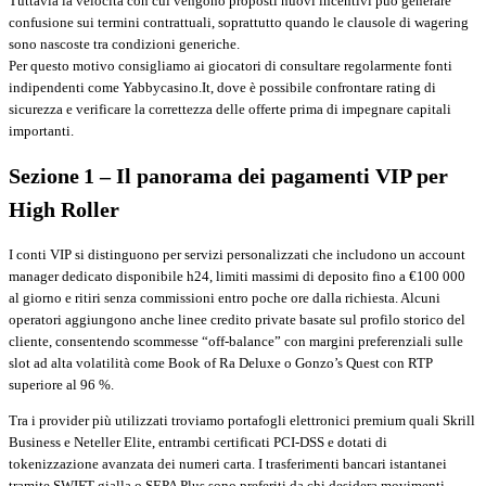
Tuttavia la velocità con cui vengono proposti nuovi incentivi può generare
confusione sui termini contrattuali, soprattutto quando le clausole di wagering
sono nascoste tra condizioni generiche.
Per questo motivo consigliamo ai giocatori di consultare regolarmente fonti
indipendenti come Yabbycasino.It, dove è possibile confrontare rating di
sicurezza e verificare la correttezza delle offerte prima di impegnare capitali
importanti.
Sezione 1 – Il panorama dei pagamenti VIP per
High Roller
I conti VIP si distinguono per servizi personalizzati che includono un account
manager dedicato disponibile h24, limiti massimi di deposito fino a €100 000
al giorno e ritiri senza commissioni entro poche ore dalla richiesta. Alcuni
operatori aggiungono anche linee credito private basate sul profilo storico del
cliente, consentendo scommesse “off‑balance” con margini preferenziali sulle
slot ad alta volatilità come Book of Ra Deluxe o Gonzo’s Quest con RTP
superiore al 96 %.
Tra i provider più utilizzati troviamo portafogli elettronici premium quali Skrill
Business e Neteller Elite, entrambi certificati PCI‑DSS e dotati di
tokenizzazione avanzata dei numeri carta. I trasferimenti bancari istantanei
tramite SWIFT gialla o SEPA Plus sono preferiti da chi desidera movimenti