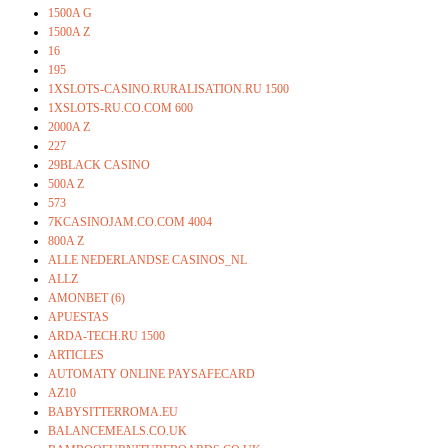
1500A G
1500A Z
16
195
1XSLOTS-CASINO.RURALISATION.RU 1500
1XSLOTS-RU.CO.COM 600
2000A Z
227
29BLACK CASINO
500A Z
573
7KCASINOJAM.CO.COM 4004
800A Z
ALLE NEDERLANDSE CASINOS_NL
ALLZ
AMONBET (6)
APUESTAS
ARDA-TECH.RU 1500
ARTICLES
AUTOMATY ONLINE PAYSAFECARD
AZ10
BABYSITTERROMA.EU
BALANCEMEALS.CO.UK