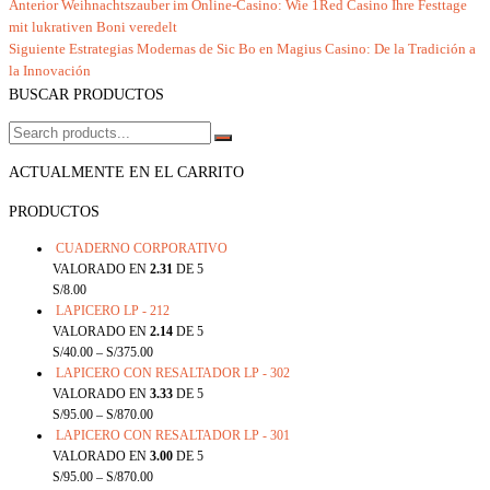
Entrada
Anterior
Weihnachtszauber im Online‑Casino: Wie 1Red Casino Ihre Festtage
Navegación
anterior
mit lukrativen Boni veredelt
de
Entrada
Siguiente
Estrategias Modernas de Sic Bo en Magius Casino: De la Tradición a
siguiente
la Innovación
entradas
BUSCAR PRODUCTOS
ACTUALMENTE EN EL CARRITO
PRODUCTOS
CUADERNO CORPORATIVO
VALORADO EN
2.31
DE 5
S/
8.00
LAPICERO LP - 212
VALORADO EN
2.14
DE 5
S/
40.00
–
S/
375.00
LAPICERO CON RESALTADOR LP - 302
VALORADO EN
3.33
DE 5
S/
95.00
–
S/
870.00
LAPICERO CON RESALTADOR LP - 301
VALORADO EN
3.00
DE 5
S/
95.00
–
S/
870.00