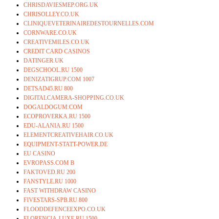
CHRISDAVIESMEP.ORG.UK
CHRISOLLEY.CO.UK
CLINIQUEVETERINAIREDESTOURNELLES.COM
CORNWARE.CO.UK
CREATIVEMILES.CO.UK
CREDIT CARD CASINOS
DATINGER.UK
DEGSCHOOL.RU 1500
DENIZATIGRUP.COM 1007
DETSAD45.RU 800
DIGITALCAMERA-SHOPPING.CO.UK
DOGALDOGUM.COM
ECOPROVERKA.RU 1500
EDU-ALANIA.RU 1500
ELEMENTCREATIVEHAIR.CO.UK
EQUIPMENT-STATT-POWER.DE
EU CASINO
EVROPASS.COM B
FAKTOVED.RU 200
FANSTYLE.RU 1000
FAST WITHDRAW CASINO
FIVESTARS-SPB.RU 800
FLOODDEFENCEEXPO.CO.UK
FLORENCIA-LUXE.RU 1500