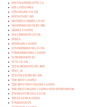
SHUSWAPRINGETTE.CA
SIN CATEGORÍA
SINGINGPIG.CO.UK
SINTAI74.RU 500
SKITHECLUBBIES.CO.NZ
SKOPINMUSEUM.RU 800
SKRILL CASINO
SOULBROKEN.CO.UK
SPIELE
SPINRAIN CASINO
STANMERHOUSE.CO.UK
STRIKERROOMZ CASINO
SURFERSSKIN.EU
SUT2.CO.UK
TATAGROEKSPO.RU 4001
TEST_10
TEXSTILSTORE.RU 500
THE BEST CASINO
THE BEST NEW ONLINE CASINO
THE BEST ONLINE CASINO AND SPORTSBOOK
TOOMANYBLOGS.CO.UK
TRUELAYER KASINO
TVKROSNO.PL