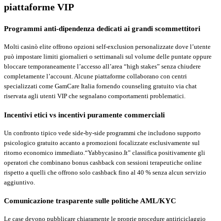
piattaforme VIP
Programmi anti‑dipendenza dedicati ai grandi scommettitori
Molti casinò elite offrono opzioni self‑exclusion personalizzate dove l’utente
può impostare limiti giornalieri o settimanali sul volume delle puntate oppure
bloccare temporaneamente l’accesso all’area “high stakes” senza chiudere
completamente l’account.​ Alcune piattaforme collaborano con centri
specializzati come GamCare Italia fornendo counseling gratuito via chat
riservata agli utenti VIP che segnalano comportamenti problematici.​
Incentivi etici vs incentivi puramente commerciali
Un confronto tipico vede side‑by‑side programmi che includono supporto
psicologico gratuito accanto a promozioni focalizzate esclusivamente sul
ritorno economico immediato.“Yabbycasino.It” classifica positivamente gli
operatori che combinano bonus cashback con sessioni terapeutiche online
rispetto a quelli che offrono solo cashback fino al 40 % senza alcun servizio
aggiuntivo.​
Comunicazione trasparente sulle politiche AML/KYC
Le case devono pubblicare chiaramente le proprie procedure antiriciclaggio