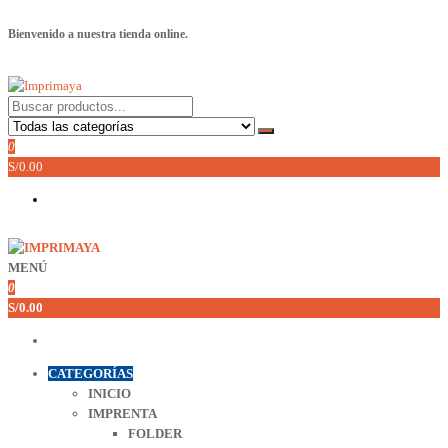
Saltar
Bienvenido a nuestra tienda online.
al
contenido
Imprimaya
Lo tenemos todo!
0
S/0.00
MENÚ
Imprimaya
Lo tenemos todo!
0
S/0.00
CATEGORÍAS
INICIO
IMPRENTA
FOLDER