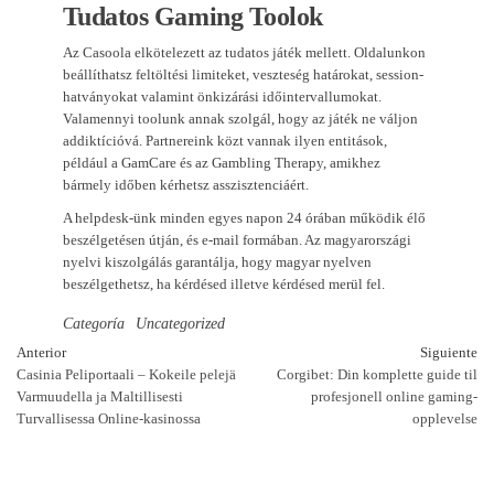
Tudatos Gaming Toolok
Az Casoola elkötelezett az tudatos játék mellett. Oldalunkon
beállíthatsz feltöltési limiteket, veszteség határokat, session-
hatványokat valamint önkizárási időintervallumokat.
Valamennyi toolunk annak szolgál, hogy az játék ne váljon
addiktícióvá. Partnereink közt vannak ilyen entitások,
például a GamCare és az Gambling Therapy, amikhez
bármely időben kérhetsz asszisztenciáért.
A helpdesk-ünk minden egyes napon 24 órában működik élő
beszélgetésen útján, és e-mail formában. Az magyarországi
nyelvi kiszolgálás garantálja, hogy magyar nyelven
beszélgethetsz, ha kérdésed illetve kérdésed merül fel.
Categoría
Uncategorized
Navegación
Entrada
En
Anterior
Siguiente
anterior
si
Casinia Peliportaali – Kokeile pelejä
Corgibet: Din komplette guide til
de
Varmuudella ja Maltillisesti
profesjonell online gaming-
Turvallisessa Online-kasinossa
opplevelse
entradas