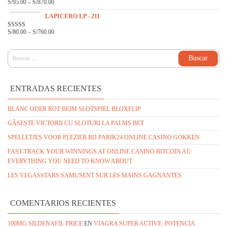
S/
95.00
–
S/
870.00
VALO
RADO
EN
LAPICERO LP - 211
3.00
DE 5
S/
80.00
–
S/
760.00
VALOR
ADO
EN
3.16
DE 5
BUSCAR:
ENTRADAS RECIENTES
BLANC ODER ROT BEIM SLOTSPIEL BLOXFLIP
GĂSEȘTE VICTORII CU SLOTURI LA PALMS BET
SPELLETJES VOOR PLEZIER BIJ PARIK24 ONLINE CASINO GOKKEN
FAST-TRACK YOUR WINNINGS AT ONLINE CASINO BITCOIN AU:
EVERYTHING YOU NEED TO KNOW ABOUT
LES VEGASSTARS SAMUSENT SUR LES MAINS GAGNANTES
COMENTARIOS RECIENTES
100MG SILDENAFIL PRICE
EN
VIAGRA SUPER ACTIVE: POTENCIA