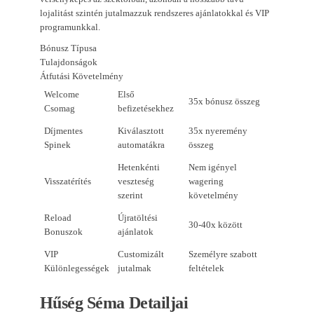
lojalitást szintén jutalmazzuk rendszeres ajánlatokkal és VIP
programunkkal.
Bónusz Típusa
Tulajdonságok
Átfutási Követelmény
Welcome
Első
35x bónusz összeg
Csomag
befizetésekhez
Díjmentes
Kiválasztott
35x nyeremény
Spinek
automatákra
összeg
Hetenkénti
Nem igényel
Visszatérítés
veszteség
wagering
szerint
követelmény
Reload
Újratöltési
30-40x között
Bonuszok
ajánlatok
VIP
Customizált
Személyre szabott
Különlegességek
jutalmak
feltételek
Hűség Séma Detailjai