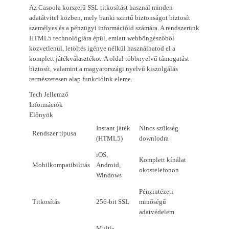
Az Casoola korszerű SSL titkosítást használ minden
adatátvitel közben, mely banki szintű biztonságot biztosít
személyes és a pénzügyi információid számára. A rendszerünk
HTML5 technológiára épül, emiatt webböngészőből
közvetlenül, letöltés igénye nélkül használhatod el a
komplett játékválasztékot. A oldal többnyelvű támogatást
biztosít, valamint a magyarországi nyelvű kiszolgálás
természetesen alap funkcióink eleme.
Tech Jellemző
Információk
Előnyök
Instant játék
Nincs szükség
Rendszer típusa
(HTML5)
downlodra
iOS,
Komplett kínálat
Mobilkompatibilitás
Android,
okostelefonon
Windows
Pénzintézeti
Titkosítás
256-bit SSL
minőségű
adatvédelem
Multi-