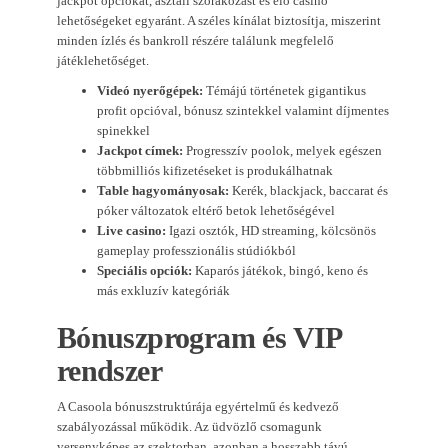
jackpot opciókat, asztali szórakozást és élő casino
lehetőségeket egyaránt. A széles kínálat biztosítja, miszerint
minden ízlés és bankroll részére találunk megfelelő
játéklehetőséget.
Videó nyerőgépek:
Témájú történetek gigantikus
profit opcióval, bónusz szintekkel valamint díjmentes
spinekkel
Jackpot címek:
Progresszív poolok, melyek egészen
többmilliós kifizetéseket is produkálhatnak
Table hagyományosak:
Kerék, blackjack, baccarat és
póker változatok eltérő betok lehetőségével
Live casino:
Igazi osztók, HD streaming, kölcsönös
gameplay professzionális stúdiókból
Speciális opciók:
Kaparós játékok, bingó, keno és
más exkluzív kategóriák
Bónuszprogram és VIP
rendszer
A Casoola bónuszstruktúrája egyértelmű és kedvező
szabályozással működik. Az üdvözlő csomagunk
versenyképes az szektorban, azonban a hosszabb távú