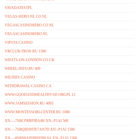
VAVADATESTPL
VEGAS-HERO-NL.CO.NL
VEGASCASINOHERO.CO.NL
VEGASCASINOHERO.NL
VIPSTA CASINO
VRCLUB-TRON.RU 1500
WHATS-ON-LONDON.CO.UK
WHEEL-INFO.RU 409
WILDIES CASINO
WITHDRAWAL CASINO CA
WWW.GOODANDHEALTHYSD.ORGPL 12
WWW.JAMSESSION.RU 4005
WWW.MONTESSORI-CENTER.RU 1000
XN—-7SBCPRRPIBA4H.XN--P1AI 500
XN—-7SBQIDJHTE7AN7D.XN--P1AI 1500
XN—-8SBN6APHBDDBL0A.XN--P1AI 1500