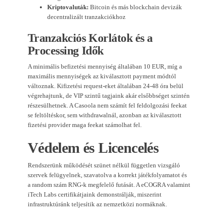
Kriptovaluták:
Bitcoin és más blockchain devizák
decentralizált tranzakciókhoz
Tranzakciós Korlátok és a
Processing Idők
A minimális befizetési mennyiség általában 10 EUR, míg a
maximális mennyiségek az kiválasztott payment módtól
változnak. Kifizetési request-eket általában 24-48 óra belül
végrehajtunk, de VIP szintű tagjaink akár elsőbbséget szintén
részesülhetnek. A Casoola nem számít fel feldolgozási feekat
se feltöltéskor, sem withdrawalnál, azonban az kiválasztott
fizetési provider maga feekat számolhat fel.
Védelem és Licencelés
Rendszerünk működését szünet nélkül független vizsgáló
szervek felügyelnek, szavatolva a korrekt játékfolyamatot és
a random szám RNG-k megfelelő futását. A eCOGRA valamint
iTech Labs certifikátjaink demonstrálják, miszerint
infrastruktúránk teljesítik az nemzetközi normáknak.