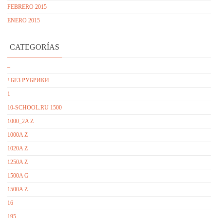
FEBRERO 2015
ENERO 2015
CATEGORÍAS
–
! БЕЗ РУБРИКИ
1
10-SCHOOL.RU 1500
1000_2A Z
1000A Z
1020A Z
1250A Z
1500A G
1500A Z
16
195