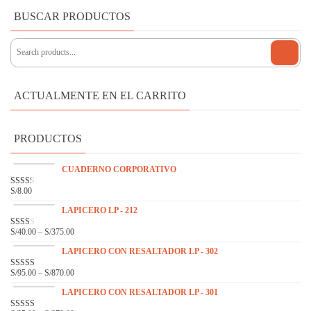
BUSCAR PRODUCTOS
ACTUALMENTE EN EL CARRITO
PRODUCTOS
CUADERNO CORPORATIVO
S/
8.00
VAL
ORA
DO
LAPICERO LP - 212
EN
2.31
S/
40.00
–
S/
375.00
VAL
DE 5
ORA
DO
LAPICERO CON RESALTADOR LP - 302
EN
2.14
S/
95.00
–
S/
870.00
VALOR
DE 5
ADO
EN
3.33
LAPICERO CON RESALTADOR LP - 301
DE 5