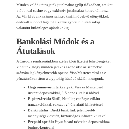
Minden valódi tétes játék jutalmakat gyűjt fiókodban, amiket
utóbb real cashre vagy exkluzív jutalmakra konvertálhatsz.
Az VIP klubunk számos szintet kínál, növekvő előnyökkel:
dedikált support tagától elkezve gyorsított utalásokig
valamint különleges ajándékokig.
Bankolási Módok és a
Átutalások
A Casoola rendszerünkben széles körű fizetési lehetőségeket
kínálunk, hogy minden játékos azonosítsa az személye
számára legkényelmesebb opciót. Visa/Mastercardtól az e-
pénztárcákon áton a cryptokig húzódó skálán mozgunk.
Hagyományos hitelkártyák:
Visa és Mastercard
instant depositokkal, 3-5 napos utalási idővel
E-pénztárcák:
Skrill, Neteller, ecoPayz villám
tranzakciókkal, sokszor 24 óra alatti kifizetéssel
Banki utalás:
Direkt bank link jelentősebb
mennyiségek esetén, biztonságos infrastruktúrával
Prepaid opciók:
Paysafecard névtelen depositokhoz,
budget-kontrolal