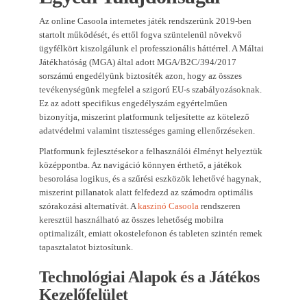
Az online Casoola internetes játék rendszerünk 2019-ben
startolt működését, és ettől fogva szüntelenül növekvő
ügyfélkört kiszolgálunk el professzionális háttérrel. A Máltai
Játékhatóság (MGA) által adott MGA/B2C/394/2017
sorszámú engedélyünk biztosíték azon, hogy az összes
tevékenységünk megfelel a szigorú EU-s szabályozásoknak.
Ez az adott specifikus engedélyszám egyértelműen
bizonyítja, miszerint platformunk teljesítette az kötelező
adatvédelmi valamint tisztességes gaming ellenőrzéseken.
Platformunk fejlesztésekor a felhasználói élményt helyeztük
középpontba. Az navigáció könnyen érthető, a játékok
besorolása logikus, és a szűrési eszközök lehetővé hagynak,
miszerint pillanatok alatt felfedezd az számodra optimális
szórakozási alternatívát. A
kaszinó Casoola
rendszeren
keresztül használható az összes lehetőség mobilra
optimalizált, emiatt okostelefonon és tableten szintén remek
tapasztalatot biztosítunk.
Technológiai Alapok és a Játékos
Kezelőfelület