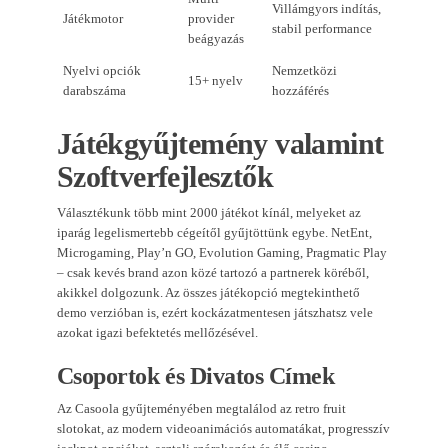
Villámgyors indítás,
Játékmotor
provider
stabil performance
beágyazás
Nyelvi opciók
Nemzetközi
15+ nyelv
darabszáma
hozzáférés
Játékgyűjtemény valamint
Szoftverfejlesztők
Választékunk több mint 2000 játékot kínál, melyeket az
iparág legelismertebb cégeítől gyűjtöttünk egybe. NetEnt,
Microgaming, Play’n GO, Evolution Gaming, Pragmatic Play
– csak kevés brand azon közé tartozó a partnerek köréből,
akikkel dolgozunk. Az összes játékopció megtekinthető
demo verzióban is, ezért kockázatmentesen játszhatsz vele
azokat igazi befektetés mellőzésével.
Csoportok és Divatos Címek
Az Casoola gyűjteményében megtalálod az retro fruit
slotokat, az modern videoanimációs automatákat, progresszív