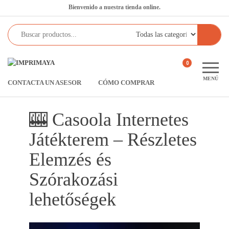
Saltar
Bienvenido a nuestra tienda online.
al
contenido
Imprimaya
Lo
0
tenemos
MENÚ
CONTACTA UN ASESOR
CÓMO COMPRAR
todo!
🎰 Casoola Internetes
Játékterem – Részletes
Elemzés és
Szórakozási
lehetőségek