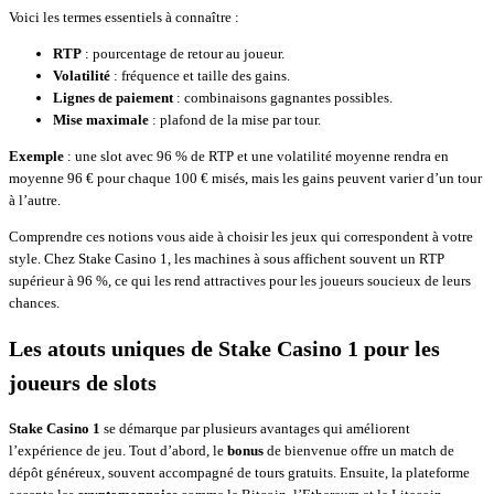
Voici les termes essentiels à connaître :
RTP
: pourcentage de retour au joueur.
Volatilité
: fréquence et taille des gains.
Lignes de paiement
: combinaisons gagnantes possibles.
Mise maximale
: plafond de la mise par tour.
Exemple
: une slot avec 96 % de RTP et une volatilité moyenne rendra en
moyenne 96 € pour chaque 100 € misés, mais les gains peuvent varier d’un tour
à l’autre.
Comprendre ces notions vous aide à choisir les jeux qui correspondent à votre
style. Chez Stake Casino 1, les machines à sous affichent souvent un RTP
supérieur à 96 %, ce qui les rend attractives pour les joueurs soucieux de leurs
chances.
Les atouts uniques de Stake Casino 1 pour les
joueurs de slots
Stake Casino 1
se démarque par plusieurs avantages qui améliorent
l’expérience de jeu. Tout d’abord, le
bonus
de bienvenue offre un match de
dépôt généreux, souvent accompagné de tours gratuits. Ensuite, la plateforme