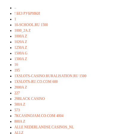
–
! БЕЗ РУБРИКИ
1
10-SCHOOL.RU 1500
1000_2A Z
1000A Z
1020A Z
1250A Z
1500A G
1500A Z
16
195
1XSLOTS-CASINO.RURALISATION.RU 1500
1XSLOTS-RU.CO.COM 600
2000A Z
227
29BLACK CASINO
500A Z
573
7KCASINOJAM.CO.COM 4004
800A Z
ALLE NEDERLANDSE CASINOS_NL
ALLZ