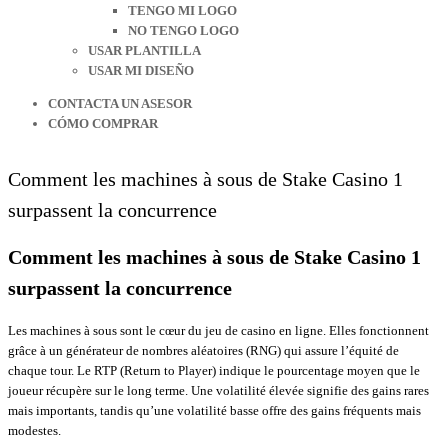
TENGO MI LOGO
NO TENGO LOGO
USAR PLANTILLA
USAR MI DISEÑO
CONTACTA UN ASESOR
CÓMO COMPRAR
Comment les machines à sous de Stake Casino 1
surpassent la concurrence
Comment les machines à sous de Stake Casino 1
surpassent la concurrence
Les machines à sous sont le cœur du jeu de casino en ligne. Elles fonctionnent
grâce à un générateur de nombres aléatoires (RNG) qui assure l’équité de
chaque tour. Le RTP (Return to Player) indique le pourcentage moyen que le
joueur récupère sur le long terme. Une volatilité élevée signifie des gains rares
mais importants, tandis qu’une volatilité basse offre des gains fréquents mais
modestes.