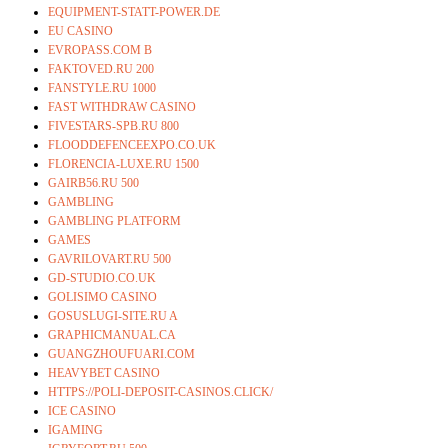
EQUIPMENT-STATT-POWER.DE
EU CASINO
EVROPASS.COM B
FAKTOVED.RU 200
FANSTYLE.RU 1000
FAST WITHDRAW CASINO
FIVESTARS-SPB.RU 800
FLOODDEFENCEEXPO.CO.UK
FLORENCIA-LUXE.RU 1500
GAIRB56.RU 500
GAMBLING
GAMBLING PLATFORM
GAMES
GAVRILOVART.RU 500
GD-STUDIO.CO.UK
GOLISIMO CASINO
GOSUSLUGI-SITE.RU A
GRAPHICMANUAL.CA
GUANGZHOUFUARI.COM
HEAVYBET CASINO
HTTPS://POLI-DEPOSIT-CASINOS.CLICK/
ICE CASINO
IGAMING