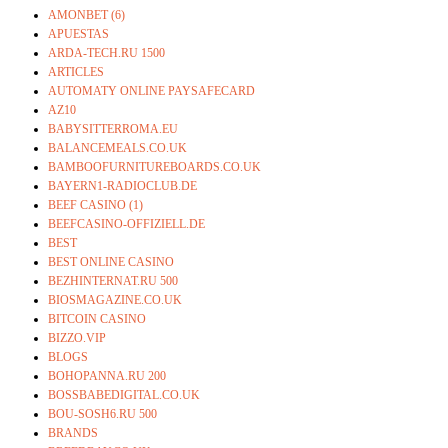
AMONBET (6)
APUESTAS
ARDA-TECH.RU 1500
ARTICLES
AUTOMATY ONLINE PAYSAFECARD
AZ10
BABYSITTERROMA.EU
BALANCEMEALS.CO.UK
BAMBOOFURNITUREBOARDS.CO.UK
BAYERN1-RADIOCLUB.DE
BEEF CASINO (1)
BEEFCASINO-OFFIZIELL.DE
BEST
BEST ONLINE CASINO
BEZHINTERNAT.RU 500
BIOSMAGAZINE.CO.UK
BITCOIN CASINO
BIZZO.VIP
BLOGS
BOHOPANNA.RU 200
BOSSBABEDIGITAL.CO.UK
BOU-SOSH6.RU 500
BRANDS