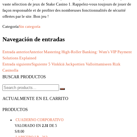
vaste sélection de jeux de Stake Casino 1. Rappelez‑vous toujours de jouer de
façon responsable et de profiter des nombreuses fonctionnalités de sécurité
offertes par le site. Bon jeu !
Categoría
Sin categoría
Navegación de entradas
Entrada anterior
Anterior
Mastering High‑Roller Banking: Wsm’s VIP Payment
Solutions Explained
Entrada siguiente
Siguiente
5 Vinkkiä Jackpottien Valloittamiseen Rizk
Casinolla
BUSCAR PRODUCTOS
ACTUALMENTE EN EL CARRITO
PRODUCTOS
CUADERNO CORPORATIVO
VALORADO EN
2.31
DE 5
S/
8.00