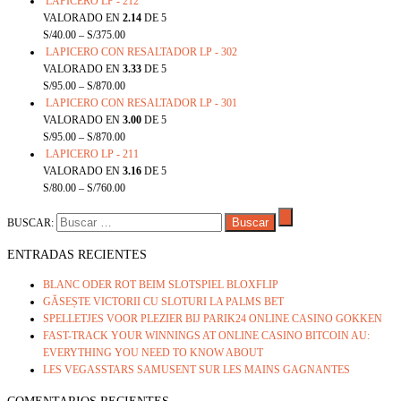
LAPICERO LP - 212
VALORADO EN
2.14
DE 5
S/
40.00
–
S/
375.00
LAPICERO CON RESALTADOR LP - 302
VALORADO EN
3.33
DE 5
S/
95.00
–
S/
870.00
LAPICERO CON RESALTADOR LP - 301
VALORADO EN
3.00
DE 5
S/
95.00
–
S/
870.00
LAPICERO LP - 211
VALORADO EN
3.16
DE 5
S/
80.00
–
S/
760.00
BUSCAR:
ENTRADAS RECIENTES
BLANC ODER ROT BEIM SLOTSPIEL BLOXFLIP
GĂSEȘTE VICTORII CU SLOTURI LA PALMS BET
SPELLETJES VOOR PLEZIER BIJ PARIK24 ONLINE CASINO GOKKEN
FAST-TRACK YOUR WINNINGS AT ONLINE CASINO BITCOIN AU:
EVERYTHING YOU NEED TO KNOW ABOUT
LES VEGASSTARS SAMUSENT SUR LES MAINS GAGNANTES