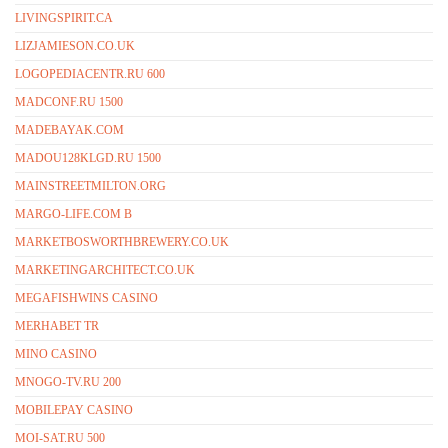
LIVINGSPIRIT.CA
LIZJAMIESON.CO.UK
LOGOPEDIACENTR.RU 600
MADCONF.RU 1500
MADEBAYAK.COM
MADOU128KLGD.RU 1500
MAINSTREETMILTON.ORG
MARGO-LIFE.COM B
MARKETBOSWORTHBREWERY.CO.UK
MARKETINGARCHITECT.CO.UK
MEGAFISHWINS CASINO
MERHABET TR
MINO CASINO
MNOGO-TV.RU 200
MOBILEPAY CASINO
MOI-SAT.RU 500