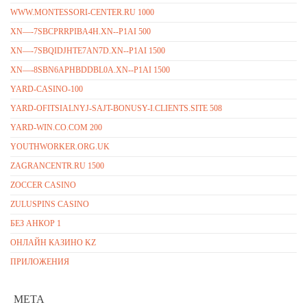
WWW.MONTESSORI-CENTER.RU 1000
XN—-7SBCPRRPIBA4H.XN--P1AI 500
XN—-7SBQIDJHTE7AN7D.XN--P1AI 1500
XN—-8SBN6APHBDDBL0A.XN--P1AI 1500
YARD-CASINO-100
YARD-OFITSIALNYJ-SAJT-BONUSY-I.CLIENTS.SITE 508
YARD-WIN.CO.COM 200
YOUTHWORKER.ORG.UK
ZAGRANCENTR.RU 1500
ZOCCER CASINO
ZULUSPINS CASINO
БЕЗ АНКОР 1
ОНЛАЙН КАЗИНО KZ
ПРИЛОЖЕНИЯ
META