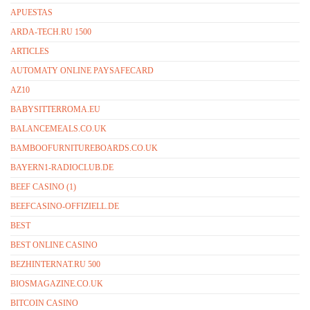
APUESTAS
ARDA-TECH.RU 1500
ARTICLES
AUTOMATY ONLINE PAYSAFECARD
AZ10
BABYSITTERROMA.EU
BALANCEMEALS.CO.UK
BAMBOOFURNITUREBOARDS.CO.UK
BAYERN1-RADIOCLUB.DE
BEEF CASINO (1)
BEEFCASINO-OFFIZIELL.DE
BEST
BEST ONLINE CASINO
BEZHINTERNAT.RU 500
BIOSMAGAZINE.CO.UK
BITCOIN CASINO