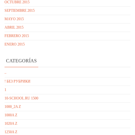
OCTUBRE 2015
SEPTIEMBRE 2015
MAYO 2015
ABRIL 2015
FEBRERO 2015
ENERO 2015
CATEGORÍAS
–
! БЕЗ РУБРИКИ
1
10-SCHOOL.RU 1500
1000_2A Z
1000A Z
1020A Z
1250A Z