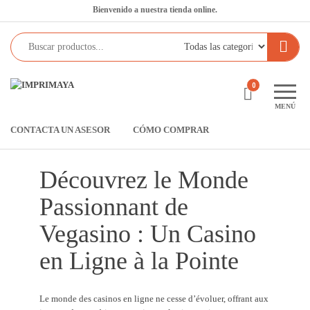
Saltar
Bienvenido a nuestra tienda online.
al
contenido
Imprimaya
Lo
0
tenemos
MENÚ
todo!
CONTACTA UN ASESOR
CÓMO COMPRAR
Découvrez le Monde
Passionnant de
Vegasino : Un Casino
en Ligne à la Pointe
Le monde des casinos en ligne ne cesse d’évoluer, offrant aux