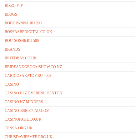
BIZZO.VIP
BLOGS
BOHOPANNA.RU 200
BOSSBABEDIGITAL.CO.UK
BOU-SOSH6.RU 500
BRANDS
BREEDBAY.CO.UK
BRIDEANDGROOMSHOW.CO.NZ
CARDIOSARATOV.RU 4003
CASINO
CASINO BEZ OVĚŘENÍ IDENTITY
CASINO NZ MINDERS
CASINO-BSB007-AU.COM
CASINOPAGE.CO.UK
CENSA.ORG.UK
CHRISDAVIESMEP.ORG.UK