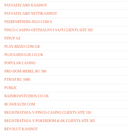
PAYSAFECARD KASINOT
PAYSAFECARD NETTIKASINOT
PEERPARTNERS-NGO.COM A
PINCO-CASINO-OFITSIALNYJ-SAJT.CLIENTS.SITE 505
PINUP AZ
PLAY-BIZZO.COM.GR
PLOUGHDULOE.CO.UK
POPULAR CASINO
PRO-DOM-MEBEL.RU 500
PTMAP.RU 1000
PUBLIC
RAINBOWSTUDIOS.CO.UK
RCAWEALTH.COM
REGISTRATSIJA-V-PINCO-CASINO.CLIENTS.SITE 510
REGISTRATSIJA-V-POKERDOM-KAK.CLIENTS.SITE 505
REVOLUT KASINOT