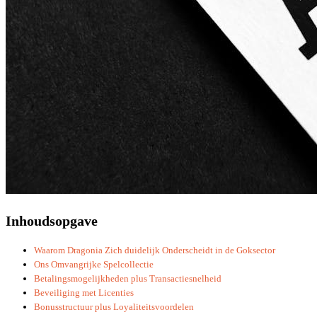
Inhoudsopgave
Waarom Dragonia Zich duidelijk Onderscheidt in de Goksector
Ons Omvangrijke Spelcollectie
Betalingsmogelijkheden plus Transactiesnelheid
Beveiliging met Licenties
Bonusstructuur plus Loyaliteitsvoordelen