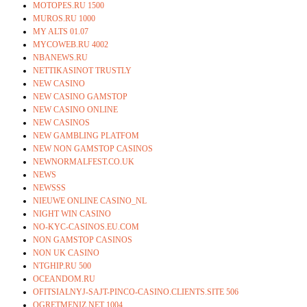
MOTOPES.RU 1500
MUROS.RU 1000
MY ALTS 01.07
MYCOWEB.RU 4002
NBANEWS.RU
NETTIKASINOT TRUSTLY
NEW CASINO
NEW CASINO GAMSTOP
NEW CASINO ONLINE
NEW CASINOS
NEW GAMBLING PLATFOM
NEW NON GAMSTOP CASINOS
NEWNORMALFEST.CO.UK
NEWS
NEWSSS
NIEUWE ONLINE CASINO_NL
NIGHT WIN CASINO
NO-KYC-CASINOS.EU.COM
NON GAMSTOP CASINOS
NON UK CASINO
NTGHIP.RU 500
OCEANDOM.RU
OFITSIALNYJ-SAJT-PINCO-CASINO.CLIENTS.SITE 506
OGRETMENIZ.NET 1004