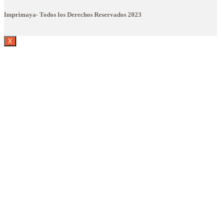
Imprimaya- Todos los Derechos Reservados
2023
X