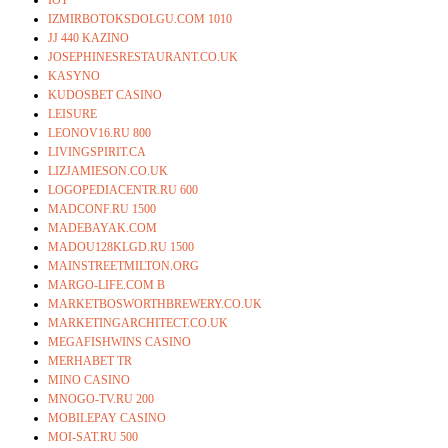
IZMIRBOTOKSDOLGU.COM 1010
JJ 440 KAZINO
JOSEPHINESRESTAURANT.CO.UK
KASYNO
KUDOSBET CASINO
LEISURE
LEONOV16.RU 800
LIVINGSPIRIT.CA
LIZJAMIESON.CO.UK
LOGOPEDIACENTR.RU 600
MADCONF.RU 1500
MADEBAYAK.COM
MADOU128KLGD.RU 1500
MAINSTREETMILTON.ORG
MARGO-LIFE.COM B
MARKETBOSWORTHBREWERY.CO.UK
MARKETINGARCHITECT.CO.UK
MEGAFISHWINS CASINO
MERHABET TR
MINO CASINO
MNOGO-TV.RU 200
MOBILEPAY CASINO
MOI-SAT.RU 500