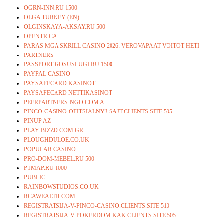
OGRN-INN.RU 1500
OLGA TURKEY (EN)
OLGINSKAYA-AKSAY.RU 500
OPENTR.CA
PARAS MGA SKRILL CASINO 2026: VEROVAPAAT VOITOT HETI
PARTNERS
PASSPORT-GOSUSLUGI.RU 1500
PAYPAL CASINO
PAYSAFECARD KASINOT
PAYSAFECARD NETTIKASINOT
PEERPARTNERS-NGO.COM A
PINCO-CASINO-OFITSIALNYJ-SAJT.CLIENTS.SITE 505
PINUP AZ
PLAY-BIZZO.COM.GR
PLOUGHDULOE.CO.UK
POPULAR CASINO
PRO-DOM-MEBEL.RU 500
PTMAP.RU 1000
PUBLIC
RAINBOWSTUDIOS.CO.UK
RCAWEALTH.COM
REGISTRATSIJA-V-PINCO-CASINO.CLIENTS.SITE 510
REGISTRATSIJA-V-POKERDOM-KAK.CLIENTS.SITE 505