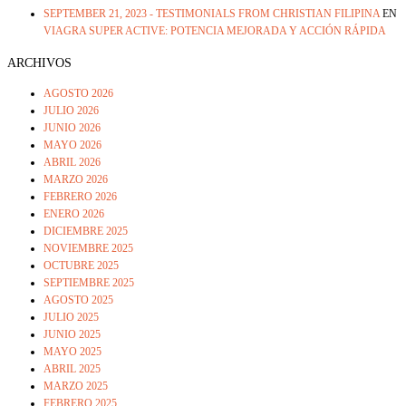
SEPTEMBER 21, 2023 - TESTIMONIALS FROM CHRISTIAN FILIPINA
EN
VIAGRA SUPER ACTIVE: POTENCIA MEJORADA Y ACCIÓN RÁPIDA
ARCHIVOS
AGOSTO 2026
JULIO 2026
JUNIO 2026
MAYO 2026
ABRIL 2026
MARZO 2026
FEBRERO 2026
ENERO 2026
DICIEMBRE 2025
NOVIEMBRE 2025
OCTUBRE 2025
SEPTIEMBRE 2025
AGOSTO 2025
JULIO 2025
JUNIO 2025
MAYO 2025
ABRIL 2025
MARZO 2025
FEBRERO 2025