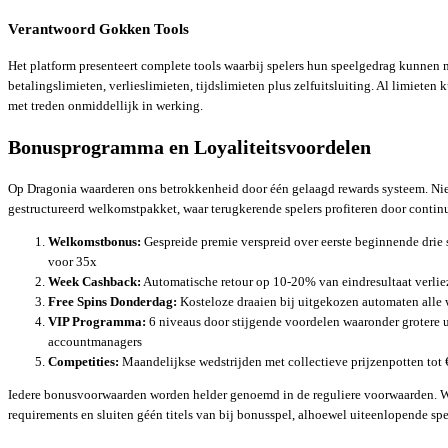
Verantwoord Gokken Tools
Het platform presenteert complete tools waarbij spelers hun speelgedrag kunnen m
betalingslimieten, verlieslimieten, tijdslimieten plus zelfuitsluiting. Al limiete
met treden onmiddellijk in werking.
Bonusprogramma en Loyaliteitsvoordelen
Op Dragonia waarderen ons betrokkenheid door één gelaagd rewards systeem. N
gestructureerd welkomstpakket, waar terugkerende spelers profiteren door contin
Welkomstbonus:
Gespreide premie verspreid over eerste beginnende drie s
voor 35x
Week Cashback:
Automatische retour op 10-20% van eindresultaat verliez
Free Spins Donderdag:
Kosteloze draaien bij uitgekozen automaten alle
VIP Programma:
6 niveaus door stijgende voordelen waaronder grotere u
accountmanagers
Competities:
Maandelijkse wedstrijden met collectieve prijzenpotten tot
Iedere bonusvoorwaarden worden helder genoemd in de reguliere voorwaarden. Wi
requirements en sluiten géén titels van bij bonusspel, alhoewel uiteenlopende sp