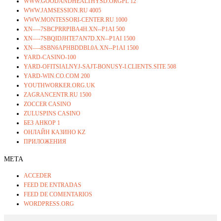
WWW.GOODANDHEALTHYSD.ORGPL 12
WWW.JAMSESSION.RU 4005
WWW.MONTESSORI-CENTER.RU 1000
XN—-7SBCPRRPIBA4H.XN--P1AI 500
XN—-7SBQIDJHTE7AN7D.XN--P1AI 1500
XN—-8SBN6APHBDDBL0A.XN--P1AI 1500
YARD-CASINO-100
YARD-OFITSIALNYJ-SAJT-BONUSY-I.CLIENTS.SITE 508
YARD-WIN.CO.COM 200
YOUTHWORKER.ORG.UK
ZAGRANCENTR.RU 1500
ZOCCER CASINO
ZULUSPINS CASINO
БЕЗ АНКОР 1
ОНЛАЙН КАЗИНО KZ
ПРИЛОЖЕНИЯ
META
ACCEDER
FEED DE ENTRADAS
FEED DE COMENTARIOS
WORDPRESS.ORG