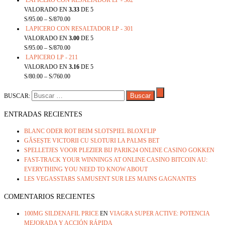
LAPICERO CON RESALTADOR LP - 302
VALORADO EN
3.33
DE 5
S/
95.00
–
S/
870.00
LAPICERO CON RESALTADOR LP - 301
VALORADO EN
3.00
DE 5
S/
95.00
–
S/
870.00
LAPICERO LP - 211
VALORADO EN
3.16
DE 5
S/
80.00
–
S/
760.00
BUSCAR:
ENTRADAS RECIENTES
BLANC ODER ROT BEIM SLOTSPIEL BLOXFLIP
GĂSEȘTE VICTORII CU SLOTURI LA PALMS BET
SPELLETJES VOOR PLEZIER BIJ PARIK24 ONLINE CASINO GOKKEN
FAST-TRACK YOUR WINNINGS AT ONLINE CASINO BITCOIN AU:
EVERYTHING YOU NEED TO KNOW ABOUT
LES VEGASSTARS SAMUSENT SUR LES MAINS GAGNANTES
COMENTARIOS RECIENTES
100MG SILDENAFIL PRICE
EN
VIAGRA SUPER ACTIVE: POTENCIA
MEJORADA Y ACCIÓN RÁPIDA