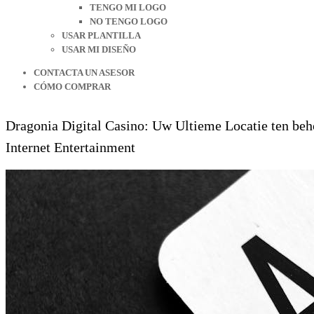
TENGO MI LOGO
NO TENGO LOGO
USAR PLANTILLA
USAR MI DISEÑO
CONTACTA UN ASESOR
CÓMO COMPRAR
Dragonia Digital Casino: Uw Ultieme Locatie ten b
Internet Entertainment