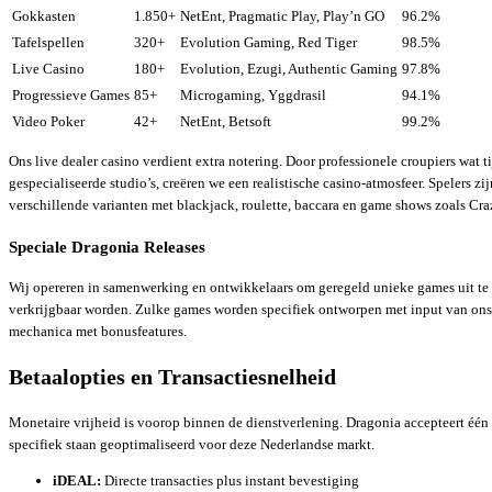
Gokkasten
1.850+
NetEnt, Pragmatic Play, Play’n GO
96.2%
Tafelspellen
320+
Evolution Gaming, Red Tiger
98.5%
Live Casino
180+
Evolution, Ezugi, Authentic Gaming
97.8%
Progressieve Games
85+
Microgaming, Yggdrasil
94.1%
Video Poker
42+
NetEnt, Betsoft
99.2%
Ons live dealer casino verdient extra notering. Door professionele croupiers wat ti
gespecialiseerde studio’s, creëren we een realistische casino-atmosfeer. Spelers zi
verschillende varianten met blackjack, roulette, baccara en game shows zoals C
Speciale Dragonia Releases
Wij opereren in samenwerking en ontwikkelaars om geregeld unieke games uit te
verkrijgbaar worden. Zulke games worden specifiek ontworpen met input van on
mechanica met bonusfeatures.
Betaalopties en Transactiesnelheid
Monetaire vrijheid is voorop binnen de dienstverlening. Dragonia accepteert één 
specifiek staan geoptimaliseerd voor deze Nederlandse markt.
iDEAL:
Directe transacties plus instant bevestiging