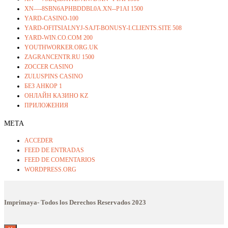
XN—-8SBN6APHBDDBL0A.XN--P1AI 1500
YARD-CASINO-100
YARD-OFITSIALNYJ-SAJT-BONUSY-I.CLIENTS.SITE 508
YARD-WIN.CO.COM 200
YOUTHWORKER.ORG.UK
ZAGRANCENTR.RU 1500
ZOCCER CASINO
ZULUSPINS CASINO
БЕЗ АНКОР 1
ОНЛАЙН КАЗИНО KZ
ПРИЛОЖЕНИЯ
META
ACCEDER
FEED DE ENTRADAS
FEED DE COMENTARIOS
WORDPRESS.ORG
Imprimaya- Todos los Derechos Reservados
2023