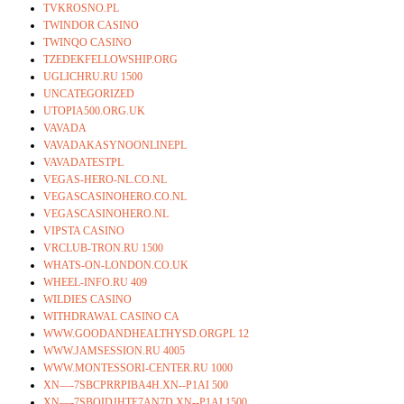
TVKROSNO.PL
TWINDOR CASINO
TWINQO CASINO
TZEDEKFELLOWSHIP.ORG
UGLICHRU.RU 1500
UNCATEGORIZED
UTOPIA500.ORG.UK
VAVADA
VAVADAKASYNOONLINEPL
VAVADATESTPL
VEGAS-HERO-NL.CO.NL
VEGASCASINOHERO.CO.NL
VEGASCASINOHERO.NL
VIPSTA CASINO
VRCLUB-TRON.RU 1500
WHATS-ON-LONDON.CO.UK
WHEEL-INFO.RU 409
WILDIES CASINO
WITHDRAWAL CASINO CA
WWW.GOODANDHEALTHYSD.ORGPL 12
WWW.JAMSESSION.RU 4005
WWW.MONTESSORI-CENTER.RU 1000
XN—-7SBCPRRPIBA4H.XN--P1AI 500
XN—-7SBQIDJHTE7AN7D.XN--P1AI 1500