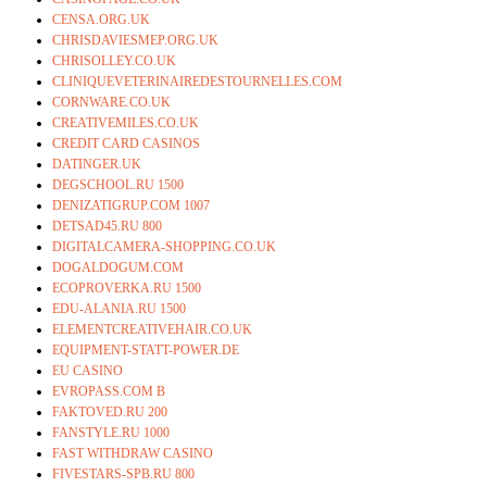
CENSA.ORG.UK
CHRISDAVIESMEP.ORG.UK
CHRISOLLEY.CO.UK
CLINIQUEVETERINAIREDESTOURNELLES.COM
CORNWARE.CO.UK
CREATIVEMILES.CO.UK
CREDIT CARD CASINOS
DATINGER.UK
DEGSCHOOL.RU 1500
DENIZATIGRUP.COM 1007
DETSAD45.RU 800
DIGITALCAMERA-SHOPPING.CO.UK
DOGALDOGUM.COM
ECOPROVERKA.RU 1500
EDU-ALANIA.RU 1500
ELEMENTCREATIVEHAIR.CO.UK
EQUIPMENT-STATT-POWER.DE
EU CASINO
EVROPASS.COM B
FAKTOVED.RU 200
FANSTYLE.RU 1000
FAST WITHDRAW CASINO
FIVESTARS-SPB.RU 800