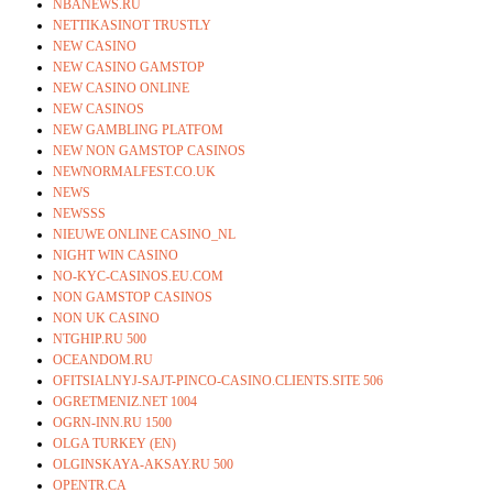
NBANEWS.RU
NETTIKASINOT TRUSTLY
NEW CASINO
NEW CASINO GAMSTOP
NEW CASINO ONLINE
NEW CASINOS
NEW GAMBLING PLATFOM
NEW NON GAMSTOP CASINOS
NEWNORMALFEST.CO.UK
NEWS
NEWSSS
NIEUWE ONLINE CASINO_NL
NIGHT WIN CASINO
NO-KYC-CASINOS.EU.COM
NON GAMSTOP CASINOS
NON UK CASINO
NTGHIP.RU 500
OCEANDOM.RU
OFITSIALNYJ-SAJT-PINCO-CASINO.CLIENTS.SITE 506
OGRETMENIZ.NET 1004
OGRN-INN.RU 1500
OLGA TURKEY (EN)
OLGINSKAYA-AKSAY.RU 500
OPENTR.CA