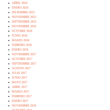
ABRIL 2024
ENERO 2024
DICIEMBRE 2023
NOVIEMBRE 2023
SEPTIEMBRE 2023
NOVIEMBRE 2018
OCTUBRE 2018
JUNIO 2018
MARZO 2018
FEBRERO 2018
ENERO 2018
NOVIEMBRE 2017
OCTUBRE 2017
SEPTIEMBRE 2017
AGOSTO 2017
JULIO 2017
JUNIO 2017
MAYO 2017
ABRIL 2017
MARZO 2017
FEBRERO 2017
ENERO 2017
NOVIEMBRE 2016