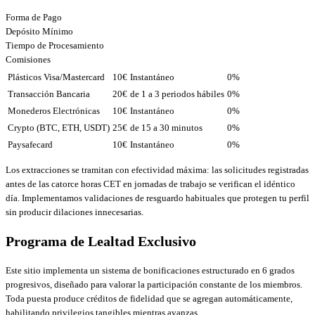
Forma de Pago
Depósito Mínimo
Tiempo de Procesamiento
Comisiones
Plásticos Visa/Mastercard
10€
Instantáneo
0%
Transacción Bancaria
20€
de 1 a 3 periodos hábiles
0%
Monederos Electrónicas
10€
Instantáneo
0%
Crypto (BTC, ETH, USDT)
25€
de 15 a 30 minutos
0%
Paysafecard
10€
Instantáneo
0%
Los extracciones se tramitan con efectividad máxima: las solicitudes registradas
antes de las catorce horas CET en jornadas de trabajo se verifican el idéntico
día. Implementamos validaciones de resguardo habituales que protegen tu perfil
sin producir dilaciones innecesarias.
Programa de Lealtad Exclusivo
Este sitio implementa un sistema de bonificaciones estructurado en 6 grados
progresivos, diseñado para valorar la participación constante de los miembros.
Toda puesta produce créditos de fidelidad que se agregan automáticamente,
habilitando privilegios tangibles mientras avanzas.