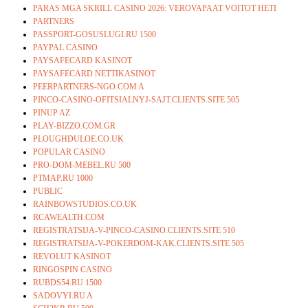
PARAS MGA SKRILL CASINO 2026: VEROVAPAAT VOITOT HETI
PARTNERS
PASSPORT-GOSUSLUGI.RU 1500
PAYPAL CASINO
PAYSAFECARD KASINOT
PAYSAFECARD NETTIKASINOT
PEERPARTNERS-NGO.COM A
PINCO-CASINO-OFITSIALNYJ-SAJT.CLIENTS.SITE 505
PINUP AZ
PLAY-BIZZO.COM.GR
PLOUGHDULOE.CO.UK
POPULAR CASINO
PRO-DOM-MEBEL.RU 500
PTMAP.RU 1000
PUBLIC
RAINBOWSTUDIOS.CO.UK
RCAWEALTH.COM
REGISTRATSIJA-V-PINCO-CASINO.CLIENTS.SITE 510
REGISTRATSIJA-V-POKERDOM-KAK.CLIENTS.SITE 505
REVOLUT KASINOT
RINGOSPIN CASINO
RUBDS54.RU 1500
SADOVYI.RU A