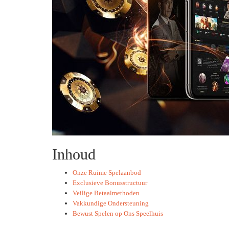
Inhoud
Onze Ruime Spelaanbod
Exclusieve Bonusstructuur
Veilige Betaalmethoden
Vakkundige Ondersteuning
Bewust Spelen op Ons Speelhuis