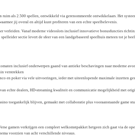
 ruim als 2.500 spellen, ontwikkeld via gerenommeerde ontwikkelaars. Het syste
aarmee jij overal en altijd kunt profiteren van een echte speelbelevenis.
er verleiden. Vanaf moderne videoslots inclusief innovatieve bonusfuncties richti
 spelleider sectie levert de sfeer van een landgebaseerd speelhuis meteen tot je bee
tomaten inclusief onderwerpen gaand van antieke beschavingen naar moderne avon
uin verstrekken
anco en poker via vele uitvoeringen, ieder met uiteenlopende maximale inzetten ge
an echte dealers, HD-streaming kwaliteit en communicatie mogelijkheid met orig
casino toegankelijk blijven, gemaakt met collaboratie plus vooraanstaande game st
 Verse gamers verkrijgen een compleet welkomstpakket hetgeen zich gaat via de op
hema voorzien van acht verschillende niveaus.