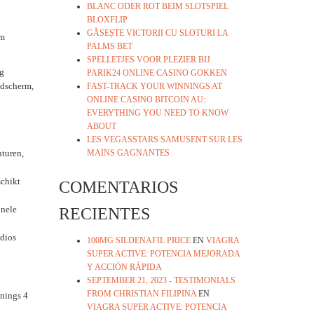
BLANC ODER ROT BEIM SLOTSPIEL
BLOXFLIP
GĂSEȘTE VICTORII CU SLOTURI LA
em
PALMS BET
SPELLETJES VOOR PLEZIER BIJ
ng
PARIK24 ONLINE CASINO GOKKEN
ldscherm,
FAST-TRACK YOUR WINNINGS AT
ONLINE CASINO BITCOIN AU:
EVERYTHING YOU NEED TO KNOW
ABOUT
LES VEGASSTARS SAMUSENT SUR LES
turen,
MAINS GAGNANTES
schikt
COMENTARIOS
inele
RECIENTES
udios
100MG SILDENAFIL PRICE
EN
VIAGRA
SUPER ACTIVE: POTENCIA MEJORADA
Y ACCIÓN RÁPIDA
SEPTEMBER 21, 2023 - TESTIMONIALS
FROM CHRISTIAN FILIPINA
EN
enings 4
VIAGRA SUPER ACTIVE: POTENCIA