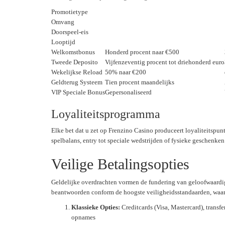
Promotietype
Omvang
Doorspeel-eis
Looptijd
Welkomstbonus
Honderd procent naar €500
Tweede Deposito
Vijfenzeventig procent tot driehonderd euro
Wekelijkse Reload
50% naar €200
Geldterug Systeem
Tien procent maandelijks
VIP Speciale Bonus
Gepersonaliseerd
Loyaliteitsprogramma
Elke bet dat u zet op Frenzino Casino produceert loyaliteitspun
spelbalans, entry tot speciale wedstrijden of fysieke geschenke
Veilige Betalingsopties
Geldelijke overdrachten vormen de fundering van geloofwaardig
beantwoorden conform de hoogste veiligheidsstandaarden, waaron
Klassieke Opties:
Creditcards (Visa, Mastercard), transfe
opnames