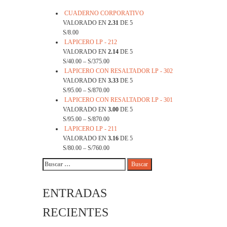
CUADERNO CORPORATIVO
VALORADO EN
2.31
DE 5
S/
8.00
LAPICERO LP - 212
VALORADO EN
2.14
DE 5
S/
40.00
–
S/
375.00
LAPICERO CON RESALTADOR LP - 302
VALORADO EN
3.33
DE 5
S/
95.00
–
S/
870.00
LAPICERO CON RESALTADOR LP - 301
VALORADO EN
3.00
DE 5
S/
95.00
–
S/
870.00
LAPICERO LP - 211
VALORADO EN
3.16
DE 5
S/
80.00
–
S/
760.00
BUSCAR:
ENTRADAS
RECIENTES