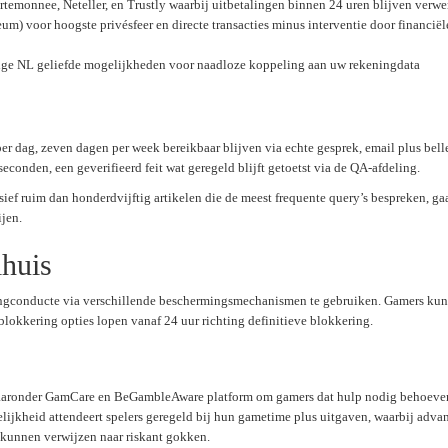
ortemonnee, Neteller, en Trustly waarbij uitbetalingen binnen 24 uren blijven verwe
eum) voor hoogste privésfeer en directe transacties minus interventie door financiël
ige NL geliefde mogelijkheden voor naadloze koppeling aan uw rekeningdata
per dag, zeven dagen per week bereikbaar blijven via echte gesprek, email plus bell
econden, een geverifieerd feit wat geregeld blijft getoetst via de QA-afdeling.
ief ruim dan honderdvijftig artikelen die de meest frequente query’s bespreken, g
jen.
lhuis
mingconducte via verschillende beschermingsmechanismen te gebruiken. Gamers kun
blokkering opties lopen vanaf 24 uur richting definitieve blokkering.
n waaronder GamCare en BeGambleAware platform om gamers dat hulp nodig behoeve
gelijkheid attendeert spelers geregeld bij hun gametime plus uitgaven, waarbij adva
 kunnen verwijzen naar riskant gokken.