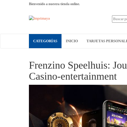
Saltar
Bienvenido a nuestra tienda online.
al
contenido
Imprimaya
Lo tenemos todo!
CATEGORÍAS
INICIO
TARJETAS PERSONAL
Frenzino Speelhuis: Jou
Casino-entertainment