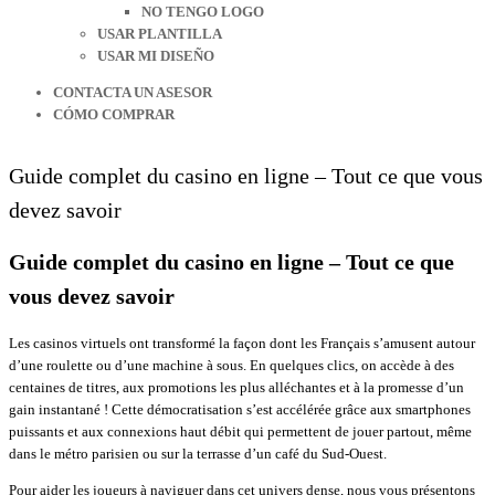
NO TENGO LOGO
USAR PLANTILLA
USAR MI DISEÑO
CONTACTA UN ASESOR
CÓMO COMPRAR
Guide complet du casino en ligne – Tout ce que vous
devez savoir
Guide complet du casino en ligne – Tout ce que
vous devez savoir
Les casinos virtuels ont transformé la façon dont les Français s’amusent autour
d’une roulette ou d’une machine à sous. En quelques clics, on accède à des
centaines de titres, aux promotions les plus alléchantes et à la promesse d’un
gain instantané ! Cette démocratisation s’est accélérée grâce aux smartphones
puissants et aux connexions haut débit qui permettent de jouer partout, même
dans le métro parisien ou sur la terrasse d’un café du Sud‑Ouest.
Pour aider les joueurs à naviguer dans cet univers dense, nous vous présentons