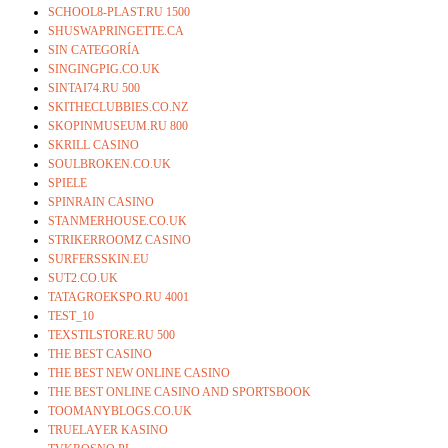
SCHOOL8-PLAST.RU 1500
SHUSWAPRINGETTE.CA
SIN CATEGORÍA
SINGINGPIG.CO.UK
SINTAI74.RU 500
SKITHECLUBBIES.CO.NZ
SKOPINMUSEUM.RU 800
SKRILL CASINO
SOULBROKEN.CO.UK
SPIELE
SPINRAIN CASINO
STANMERHOUSE.CO.UK
STRIKERROOMZ CASINO
SURFERSSKIN.EU
SUT2.CO.UK
TATAGROEKSPO.RU 4001
TEST_10
TEXSTILSTORE.RU 500
THE BEST CASINO
THE BEST NEW ONLINE CASINO
THE BEST ONLINE CASINO AND SPORTSBOOK
TOOMANYBLOGS.CO.UK
TRUELAYER KASINO