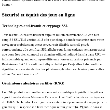
bonus ».
Sécurité et équité des jeux en ligne
Technologies anti‑fraude et cryptage SSL
Tous les meilleurs sites utilisent aujourd’hui un chiffrement AES‑256 bits
couplé à SSL/TLS version ≥1​.3 afin que chaque donnée transmise entre votre
navigateur mobile/computeret serveur soit illisible sans clé privée
correspondante . Le certificat SSL affiché sous forme cadenas vert assure aussi
que vous êtes bien connecté au domaine officiel indiqué dans la barre URL —
indispensable quand on compare différents nouveaux casinos présentés par
Basketnews.Net.* Un audit périodique réalisé par Desjardins Labs confirme
régulièrement ces standards chez plusieures plateformes classées parmi celles
offrant “sécurité maximale”.
Générateurs aléatoires certifiés (RNG)
Un RNG produit continuellement une suite numérique imprédictible grâce à
algorithmes basés sur Mersenne Twister ou ChaCha20 adaptés aux exigences
eCOGRA/iTech Labs . Ces organismes testent indépendamment chaque jeu afin
garantir qu’il respecte son taux théorique retour joueur (
RTP
) publié dans sa