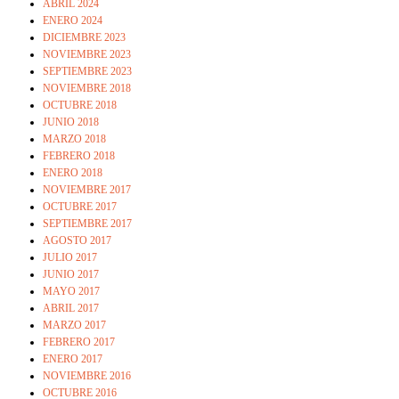
ABRIL 2024
ENERO 2024
DICIEMBRE 2023
NOVIEMBRE 2023
SEPTIEMBRE 2023
NOVIEMBRE 2018
OCTUBRE 2018
JUNIO 2018
MARZO 2018
FEBRERO 2018
ENERO 2018
NOVIEMBRE 2017
OCTUBRE 2017
SEPTIEMBRE 2017
AGOSTO 2017
JULIO 2017
JUNIO 2017
MAYO 2017
ABRIL 2017
MARZO 2017
FEBRERO 2017
ENERO 2017
NOVIEMBRE 2016
OCTUBRE 2016