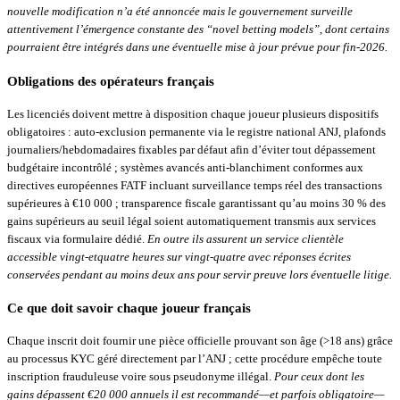
nouvelle modification n’a été annoncée mais le gouvernement surveille
attentivement l’émergence constante des “novel betting models”, dont certains
pourraient être intégrés dans une éventuelle mise à jour prévue pour fin‑2026.
Obligations des opérateurs français
Les licenciés doivent mettre à disposition chaque joueur plusieurs dispositifs
obligatoires : auto‑exclusion permanente via le registre national ANJ, plafonds
journaliers/hebdomadaires fixables par défaut afin d’éviter tout dépassement
budgétaire incontrôlé ; systèmes avancés anti‑blanchiment conformes aux
directives européennes FATF incluant surveillance temps réel des transactions
supérieures à €10 000 ; transparence fiscale garantissant qu’au moins 30 % des
gains supérieurs au seuil légal soient automatiquement transmis aux services
fiscaux via formulaire dédié.
En outre ils assurent un service clientèle
accessible vingt‑et­quatre heures sur vingt‑quatre avec réponses écrites
conservées pendant au moins deux ans pour servir preuve lors éventuelle litige.
Ce que doit savoir chaque joueur français
Chaque inscrit doit fournir une pièce officielle prouvant son âge (>18 ans) grâce
au processus KYC géré directement par l’ANJ ; cette procédure empêche toute
inscription frauduleuse voire sous pseudonyme illégal.
Pour ceux dont les
gains dépassent €20 000 annuels il est recommandé—et parfois obligatoire—