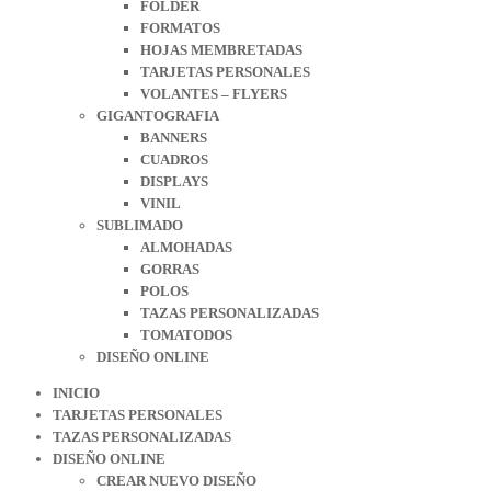
FOLDER
FORMATOS
HOJAS MEMBRETADAS
TARJETAS PERSONALES
VOLANTES – FLYERS
GIGANTOGRAFIA
BANNERS
CUADROS
DISPLAYS
VINIL
SUBLIMADO
ALMOHADAS
GORRAS
POLOS
TAZAS PERSONALIZADAS
TOMATODOS
DISEÑO ONLINE
INICIO
TARJETAS PERSONALES
TAZAS PERSONALIZADAS
DISEÑO ONLINE
CREAR NUEVO DISEÑO