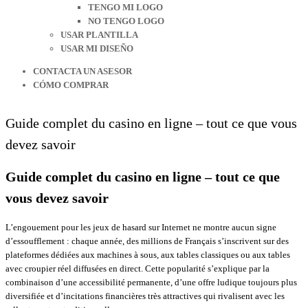
TENGO MI LOGO
NO TENGO LOGO
USAR PLANTILLA
USAR MI DISEÑO
CONTACTA UN ASESOR
CÓMO COMPRAR
Guide complet du casino en ligne – tout ce que vous
devez savoir
Guide complet du casino en ligne – tout ce que
vous devez savoir
L’engouement pour les jeux de hasard sur Internet ne montre aucun signe
d’essoufflement : chaque année, des millions de Français s’inscrivent sur des
plateformes dédiées aux machines à sous, aux tables classiques ou aux tables
avec croupier réel diffusées en direct. Cette popularité s’explique par la
combinaison d’une accessibilité permanente, d’une offre ludique toujours plus
diversifiée et d’incitations financières très attractives qui rivalisent avec les