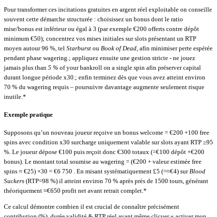
Pour transformer ces incitations gratuites en argent réel exploitable on conseille
souvent cette démarche structurée : choisissez un bonus dont le ratio
mise/bonus est inférieur ou égal à 3 (par exemple €200 offerts contre dépôt
minimum €50); concentrez vos mises initiales sur slots présentant un RTP
moyen autour 96 %, tel
Starburst
ou
Book of Dead
, afin minimiser perte espérée
pendant phase wagering.; appliquez ensuite une gestion stricte ‑ ne jouez
jamais plus than
5 %
of your bankroll on a single spin afin préserver capital
durant longue période x30.; enfin terminez dès que vous avez atteint environ
70 % du wagering requis – poursuivre davantage augmente seulement risque
inutile.*
Exemple pratique
Supposons qu’un nouveau joueur reçoive un bonus welcome = €200 +100 free
spins avec condition x30 surcharge uniquement valable sur slots ayant RTP ≥95
%. Le joueur dépose €100 puis reçoit donc €300 totaux (=€100 dépôt +€200
bonus). Le montant total soumise au wagering = (€200 + valeur estimée free
spins ≈ €25) ×30 = €6 750 . En misant systématiquement £5 (=≈€4) sur
Blood
Suckers
(RTP=98 %) il atteint environ 70 % après près de 1500 tours, générant
théoriquement ≈€650 profit net avant retrait complet.*
Ce calcul démontre combien il est crucial de connaître précisément
contribution (%), durée validité & RTP réel avant même clicuer « activer mon