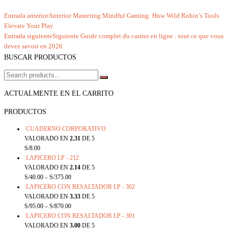
Entrada anterior
Anterior
Mastering Mindful Gaming: How Wild Robin’s Tools
Elevate Your Play
Entrada siguiente
Siguiente
Guide complet du casino en ligne : tout ce que vous
devez savoir en 2026
BUSCAR PRODUCTOS
ACTUALMENTE EN EL CARRITO
PRODUCTOS
CUADERNO CORPORATIVO
VALORADO EN
2.31
DE 5
S/
8.00
LAPICERO LP - 212
VALORADO EN
2.14
DE 5
S/
40.00
–
S/
375.00
LAPICERO CON RESALTADOR LP - 302
VALORADO EN
3.33
DE 5
S/
95.00
–
S/
870.00
LAPICERO CON RESALTADOR LP - 301
VALORADO EN
3.00
DE 5