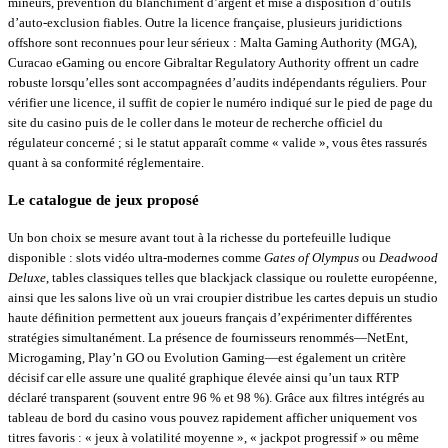
mineurs, prévention du blanchiment d’argent et mise à disposition d’outils
d’auto‑exclusion fiables. Outre la licence française, plusieurs juridictions
offshore sont reconnues pour leur sérieux : Malta Gaming Authority (MGA),
Curacao eGaming ou encore Gibraltar Regulatory Authority offrent un cadre
robuste lorsqu’elles sont accompagnées d’audits indépendants réguliers. Pour
vérifier une licence, il suffit de copier le numéro indiqué sur le pied de page du
site du casino puis de le coller dans le moteur de recherche officiel du
régulateur concerné ; si le statut apparaît comme « valide », vous êtes rassurés
quant à sa conformité réglementaire.
Le catalogue de jeux proposé
Un bon choix se mesure avant tout à la richesse du portefeuille ludique
disponible : slots vidéo ultra‑modernes comme
Gates of Olympus
ou
Deadwood
Deluxe
, tables classiques telles que blackjack classique ou roulette européenne,
ainsi que les salons live où un vrai croupier distribue les cartes depuis un studio
haute définition permettent aux joueurs français d’expérimenter différentes
stratégies simultanément. La présence de fournisseurs renommés—NetEnt,
Microgaming, Play’n GO ou Evolution Gaming—est également un critère
décisif car elle assure une qualité graphique élevée ainsi qu’un taux RTP
déclaré transparent (souvent entre 96 % et 98 %). Grâce aux filtres intégrés au
tableau de bord du casino vous pouvez rapidement afficher uniquement vos
titres favoris : « jeux à volatilité moyenne », « jackpot progressif » ou même