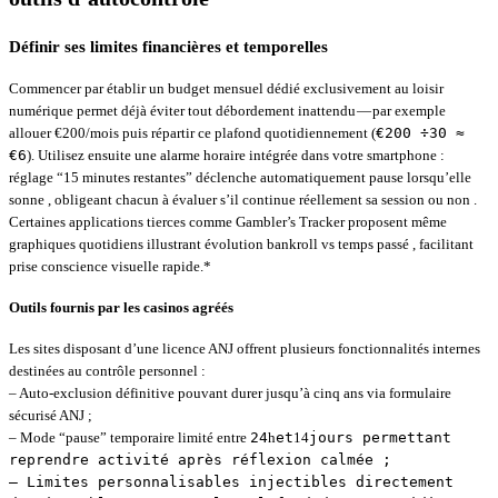
Définir ses limites financières et temporelles
Commencer par établir un budget mensuel dédié exclusivement au loisir
numérique permet déjà éviter tout débordement inattendu — par exemple
allouer €200/mois puis répartir ce plafond quotidiennement (
€200 ÷30 ≈
€6
). Utilisez ensuite une alarme horaire intégrée dans votre smartphone :
réglage “15 minutes restantes” déclenche automatiquement pause lorsqu’elle
sonne , obligeant chacun à évaluer s’il continue réellement sa session ou non .
Certaines applications tierces comme Gambler’s Tracker proposent même
graphiques quotidiens illustrant évolution bankroll vs temps passé , facilitant
prise conscience visuelle rapide.*
Outils fournis par les casinos agréés
Les sites disposant d’une licence ANJ offrent plusieurs fonctionnalités internes
destinées au contrôle personnel :
– Auto-exclusion définitive pouvant durer jusqu’à cinq ans via formulaire
sécurisé ANJ ;
– Mode “pause” temporaire limité entre
24
h
et
14
jours permettant
reprendre activité après réflexion calmée ;
– Limites personnalisables injectibles directement