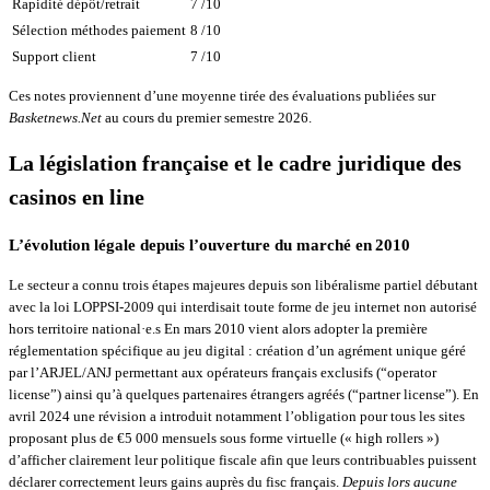
Rapidité dépôt/retrait
7 /10
Sélection méthodes paiement
8 /10
Support client
7 /10
Ces notes proviennent d’une moyenne tirée des évaluations publiées sur
Basketnews.Net
au cours du premier semestre 2026.
La législation française et le cadre juridique des
casinos en line
L’évolution légale depuis l’ouverture du marché en 2010
Le secteur a connu trois étapes majeures depuis son libéralisme partiel débutant
avec la loi LOPPSI‑2009 qui interdisait toute forme de jeu internet non autorisé
hors territoire national·e.s En mars 2010 vient alors adopter la première
réglementation spécifique au jeu digital : création d’un agrément unique géré
par l’ARJEL/ANJ permettant aux opérateurs français exclusifs (“operator
license”) ainsi qu’à quelques partenaires étrangers agréés (“partner license”). En
avril 2024 une révision a introduit notamment l’obligation pour tous les sites
proposant plus de €5 000 mensuels sous forme virtuelle (« high rollers »)
d’afficher clairement leur politique fiscale afin que leurs contribuables puissent
déclarer correctement leurs gains auprès du fisc français.
Depuis lors aucune