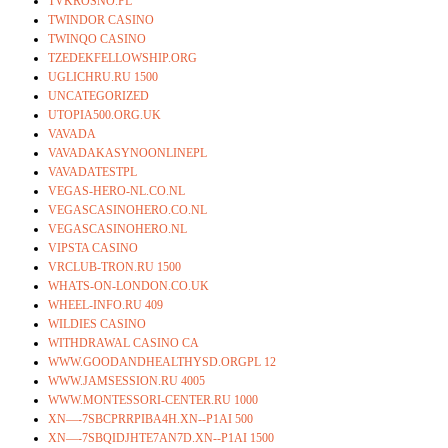
TVKROSNO.PL
TWINDOR CASINO
TWINQO CASINO
TZEDEKFELLOWSHIP.ORG
UGLICHRU.RU 1500
UNCATEGORIZED
UTOPIA500.ORG.UK
VAVADA
VAVADAKASYNOONLINEPL
VAVADATESTPL
VEGAS-HERO-NL.CO.NL
VEGASCASINOHERO.CO.NL
VEGASCASINOHERO.NL
VIPSTA CASINO
VRCLUB-TRON.RU 1500
WHATS-ON-LONDON.CO.UK
WHEEL-INFO.RU 409
WILDIES CASINO
WITHDRAWAL CASINO CA
WWW.GOODANDHEALTHYSD.ORGPL 12
WWW.JAMSESSION.RU 4005
WWW.MONTESSORI-CENTER.RU 1000
XN—-7SBCPRRPIBA4H.XN--P1AI 500
XN—-7SBQIDJHTE7AN7D.XN--P1AI 1500