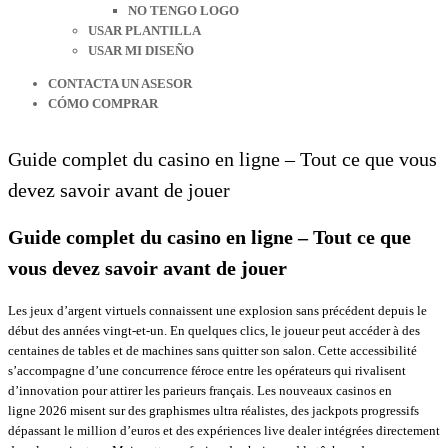
NO TENGO LOGO
USAR PLANTILLA
USAR MI DISEÑO
CONTACTA UN ASESOR
CÓMO COMPRAR
Guide complet du casino en ligne – Tout ce que vous
devez savoir avant de jouer
Guide complet du casino en ligne – Tout ce que
vous devez savoir avant de jouer
Les jeux d’argent virtuels connaissent une explosion sans précédent depuis le
début des années vingt‑et‑un. En quelques clics, le joueur peut accéder à des
centaines de tables et de machines sans quitter son salon. Cette accessibilité
s’accompagne d’une concurrence féroce entre les opérateurs qui rivalisent
d’innovation pour attirer les parieurs français. Les nouveaux casinos en
ligne 2026 misent sur des graphismes ultra réalistes, des jackpots progressifs
dépassant le million d’euros et des expériences live dealer intégrées directement