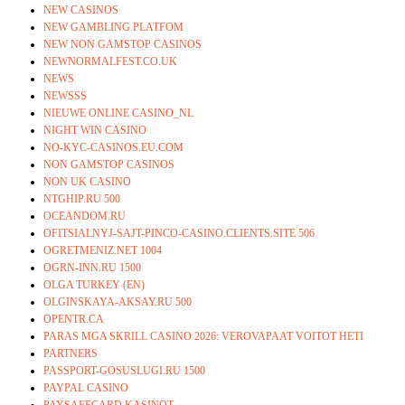
NEW CASINOS
NEW GAMBLING PLATFOM
NEW NON GAMSTOP CASINOS
NEWNORMALFEST.CO.UK
NEWS
NEWSSS
NIEUWE ONLINE CASINO_NL
NIGHT WIN CASINO
NO-KYC-CASINOS.EU.COM
NON GAMSTOP CASINOS
NON UK CASINO
NTGHIP.RU 500
OCEANDOM.RU
OFITSIALNYJ-SAJT-PINCO-CASINO.CLIENTS.SITE 506
OGRETMENIZ.NET 1004
OGRN-INN.RU 1500
OLGA TURKEY (EN)
OLGINSKAYA-AKSAY.RU 500
OPENTR.CA
PARAS MGA SKRILL CASINO 2026: VEROVAPAAT VOITOT HETI
PARTNERS
PASSPORT-GOSUSLUGI.RU 1500
PAYPAL CASINO