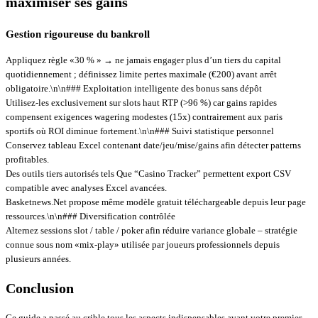
maximiser ses gains
Gestion rigoureuse du bankroll
Appliquez règle «30 % » → ne jamais engager plus d’un tiers du capital
quotidiennement ; définissez limite pertes maximale (€200) avant arrêt
obligatoire.\n\n### Exploitation intelligente des bonus sans dépôt
Utilisez-les exclusivement sur slots haut RTP (>96 %) car gains rapides
compensent exigences wagering modestes (15x) contrairement aux paris
sportifs où ROI diminue fortement.\n\n### Suivi statistique personnel
Conservez tableau Excel contenant date/jeu/mise/gains afin détecter patterns
profitables.
Des outils tiers autorisés tels Que “Casino Tracker” permettent export CSV
compatible avec analyses Excel avancées.
Basketnews.Net propose même modèle gratuit téléchargeable depuis leur page
ressources.\n\n### Diversification contrôlée
Alternez sessions slot / table / poker afin réduire variance globale – stratégie
connue sous nom «mix‑play» utilisée par joueurs professionnels depuis
plusieurs années.
Conclusion
Ce guide a passé au crible tous les aspects indispensables avant votre premier