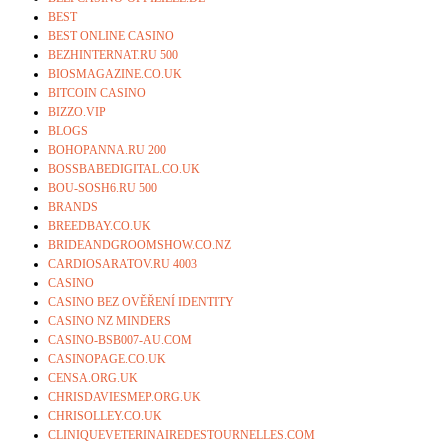
BEST
BEST ONLINE CASINO
BEZHINTERNAT.RU 500
BIOSMAGAZINE.CO.UK
BITCOIN CASINO
BIZZO.VIP
BLOGS
BOHOPANNA.RU 200
BOSSBABEDIGITAL.CO.UK
BOU-SOSH6.RU 500
BRANDS
BREEDBAY.CO.UK
BRIDEANDGROOMSHOW.CO.NZ
CARDIOSARATOV.RU 4003
CASINO
CASINO BEZ OVĚŘENÍ IDENTITY
CASINO NZ MINDERS
CASINO-BSB007-AU.COM
CASINOPAGE.CO.UK
CENSA.ORG.UK
CHRISDAVIESMEP.ORG.UK
CHRISOLLEY.CO.UK
CLINIQUEVETERINAIREDESTOURNELLES.COM