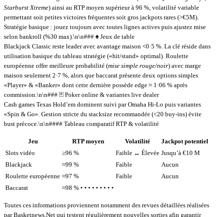
Starburst Xtreme
) ainsi au RTP moyen supérieur à 96 %, volatilité variable
permettant soit petites victoires fréquentes soit gros jackpots rares (>€5M).
Stratégie basique : jouez toujours avec toutes lignes actives puis ajustez mise
selon bankroll (%30 max).\n\n### ♠️ Jeux de table
Blackjack Classic reste leader avec avantage maison <0·5 %. La clé réside dans
utilisation basique du tableau stratégie («hit/stand» optimal). Roulette
européenne offre meilleure probabilité (
mise simple rouge/noir
) avec marge
maison seulement 2·7 %, alors que baccarat présente deux options simples
«Player» & «Banker» dont cette dernière possède edge ≈ 1·06 % après
commission.\n\n### 🃏 Poker online & variantes live dealer
Cash games Texas Hold’em dominent suivi par Omaha Hi-Lo puis variantes
«Spin & Go». Gestion stricte du stacksize recommandée (<20 buy‑ins) évite
bust précoce.\n\n#### Tableau comparatif RTP & volatilité
Jeu
RTP moyen
Volatilité
Jackpot potentiel
Slots vidéo
≥96 %
Faible ↔︎ Élevée
Jusqu’à €10 M
Blackjack
≈99 %
Faible
Aucun
Roulette européenne
≈97 %
Faible
Aucun
Baccarat
≈98 % • • • • • • • • •
Toutes ces informations proviennent notamment des revues détaillées réalisées
par Basketnews.Net qui testent régulièrement nouvelles sorties afin garantir