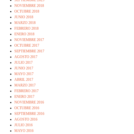
SEPTIEMBRE 2023
NOVIEMBRE 2018
OCTUBRE 2018
JUNIO 2018
MARZO 2018
FEBRERO 2018
ENERO 2018
NOVIEMBRE 2017
OCTUBRE 2017
SEPTIEMBRE 2017
AGOSTO 2017
JULIO 2017
JUNIO 2017
MAYO 2017
ABRIL 2017
MARZO 2017
FEBRERO 2017
ENERO 2017
NOVIEMBRE 2016
OCTUBRE 2016
SEPTIEMBRE 2016
AGOSTO 2016
JULIO 2016
MAYO 2016