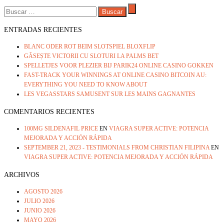
BUSCAR:
ENTRADAS RECIENTES
BLANC ODER ROT BEIM SLOTSPIEL BLOXFLIP
GĂSEȘTE VICTORII CU SLOTURI LA PALMS BET
SPELLETJES VOOR PLEZIER BIJ PARIK24 ONLINE CASINO GOKKEN
FAST-TRACK YOUR WINNINGS AT ONLINE CASINO BITCOIN AU:
EVERYTHING YOU NEED TO KNOW ABOUT
LES VEGASSTARS SAMUSENT SUR LES MAINS GAGNANTES
COMENTARIOS RECIENTES
100MG SILDENAFIL PRICE
EN
VIAGRA SUPER ACTIVE: POTENCIA
MEJORADA Y ACCIÓN RÁPIDA
SEPTEMBER 21, 2023 - TESTIMONIALS FROM CHRISTIAN FILIPINA
EN
VIAGRA SUPER ACTIVE: POTENCIA MEJORADA Y ACCIÓN RÁPIDA
ARCHIVOS
AGOSTO 2026
JULIO 2026
JUNIO 2026
MAYO 2026