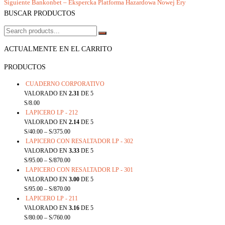
anterior
Entrada
Siguiente
Bankonbet – Ekspercka Platforma Hazardowa Nowej Ery
de
siguiente
BUSCAR PRODUCTOS
entradas
ACTUALMENTE EN EL CARRITO
PRODUCTOS
CUADERNO CORPORATIVO
VALORADO EN
2.31
DE 5
S/
8.00
LAPICERO LP - 212
VALORADO EN
2.14
DE 5
S/
40.00
–
S/
375.00
LAPICERO CON RESALTADOR LP - 302
VALORADO EN
3.33
DE 5
S/
95.00
–
S/
870.00
LAPICERO CON RESALTADOR LP - 301
VALORADO EN
3.00
DE 5
S/
95.00
–
S/
870.00
LAPICERO LP - 211
VALORADO EN
3.16
DE 5
S/
80.00
–
S/
760.00