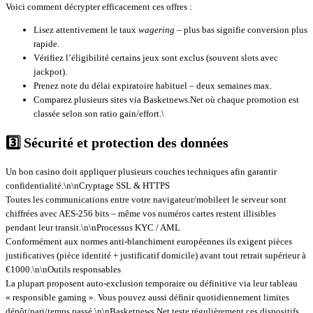
Voici comment décrypter efficacement ces offres :
Lisez attentivement le taux
wagering
– plus bas signifie conversion plus
rapide.
Vérifiez l’éligibilité certains jeux sont exclus (souvent slots avec
jackpot).
Prenez note du délai expiratoire habituel – deux semaines max.
Comparez plusieurs sites via Basketnews.Net où chaque promotion est
classée selon son ratio gain/effort.\
3️⃣ Sécurité et protection des données
Un bon casino doit appliquer plusieurs couches techniques afin garantir
confidentialité.\n\nCryptage SSL & HTTPS
Toutes les communications entre votre navigateur/mobile​et le serveur sont
chiffrées avec AES‑256 bits – même vos numéros cartes restent illisibles
pendant leur transit.\n\nProcessus KYC / AML
Conformément aux normes anti‑blanchiment européennes ils exigent pièces
justificatives (pièce identité + justificatif domicile) avant tout retrait supérieur à
€1000.\n\nOutils responsables
La plupart proposent auto‑exclusion temporaire ou définitive via leur tableau
« responsible gaming ». Vous pouvez aussi définir quotidiennement limites
dépôt/pari/temps passé.\n\nBasketnews.Net teste régulièrement ces dispositifs