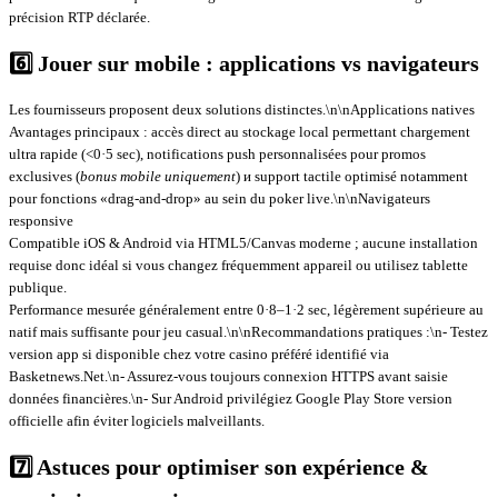
précision RTP déclarée.
6️⃣ Jouer sur mobile : applications vs navigateurs
Les fournisseurs proposent deux solutions distinctes.\n\nApplications natives
Avantages principaux : accès direct au stockage local permettant chargement
ultra rapide (<0·5 sec), notifications push personnalisées pour promos
exclusives (
bonus mobile uniquement
) и support tactile optimisé notamment
pour fonctions «drag‑and‑drop» au sein du poker live.\n\nNavigateurs
responsive
Compatible iOS & Android via HTML5/Canvas moderne ; aucune installation
requise donc idéal si vous changez fréquemment appareil ou utilisez tablette
publique.
Performance mesurée généralement entre 0·8–1·2 sec, légèrement supérieure au
natif mais suffisante pour jeu casual.\n\nRecommandations pratiques :\n- Testez
version app si disponible chez votre casino préféré identifié via
Basketnews.Net.\n- Assurez-vous toujours connexion HTTPS avant saisie
données financières.\n- Sur Android privilégiez Google Play Store version
officielle afin éviter logiciels malveillants.
7️⃣ Astuces pour optimiser son expérience &