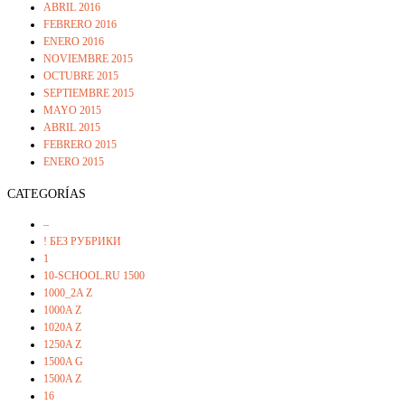
ABRIL 2016
FEBRERO 2016
ENERO 2016
NOVIEMBRE 2015
OCTUBRE 2015
SEPTIEMBRE 2015
MAYO 2015
ABRIL 2015
FEBRERO 2015
ENERO 2015
CATEGORÍAS
–
! БЕЗ РУБРИКИ
1
10-SCHOOL.RU 1500
1000_2A Z
1000A Z
1020A Z
1250A Z
1500A G
1500A Z
16