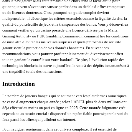
dans le navigateur. Mais cette profusion de choix rend la tâche ardue pour
quiconque veut s’aventurer sans se perdre dans un dédale d’offres trompeuses
ou de licences douteuses. C’est pourquoi un guide complet devient
indispensable : il décortique les critères essentiels comme la légalité du site, la
qualité du portefeuille de jeux et la transparence des bonus. Vous y découvrirez
comment vérifier qu’un casino possède une licence délivrée par la Malta
Gaming Authority ou l’UK Gambling Commission, comment lire les conditions
de mise afin d’éviter les mauvaises surprises et quels protocoles de sécurité
garantissent la protection de vos données bancaires. En suivant ces
recommandations, vous pourrez profiter pleinement du divertissement offert
tout en gardant le contrôle sur votre bankroll. De plus, l’évolution rapide des
technologies blockchain ouvre aujourd’hui la voie à des dépôts instantanés et à
une traçabilité totale des transactions.
Introduction
Le nombre de joueurs français qui se tournent vers les plateformes numériques
ne cesse d’augmenter chaque année ; selon l’ARJEL plus de deux millions ont
déjà effectué au moins un pari en ligne en 2025. Cette montée fulgurante crée
cependant un besoin crucial : disposer d’un repère fiable pour séparer le vrai du
faux parmi les offres qui pullulent sur internet.
Pour naviguer sereinement dans cet univers complexe, il est essentiel de