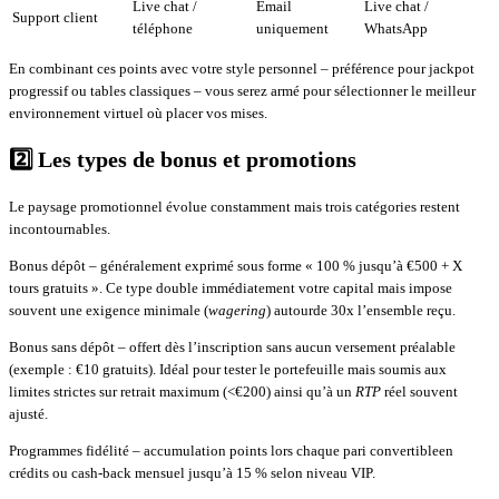
Live chat /
Email
Live chat /
Support client
téléphone
uniquement
WhatsApp
En combinant ces points avec votre style personnel – préférence pour jackpot
progressif ou tables classiques – vous serez armé pour sélectionner le meilleur
environnement virtuel où placer vos mises.
2️⃣ Les types de bonus et promotions
Le paysage promotionnel évolue constamment mais trois catégories restent
incontournables.
Bonus dépôt – généralement exprimé sous forme « 100 % jusqu’à €500 + X
tours gratuits ». Ce type double immédiatement votre capital mais impose
souvent une exigence minimale (
wagering
) autourde 30x l’ensemble reçu.
Bonus sans dépôt – offert dès l’inscription sans aucun versement préalable
(exemple : €10 gratuits). Idéal pour tester le portefeuille mais soumis aux
limites strictes sur retrait maximum (<€200) ainsi qu’à un
RTP
réel souvent
ajusté.
Programmes fidélité – accumulation points lors chaque pari convertibleen
crédits ou cash‑back mensuel jusqu’à 15 % selon niveau VIP.