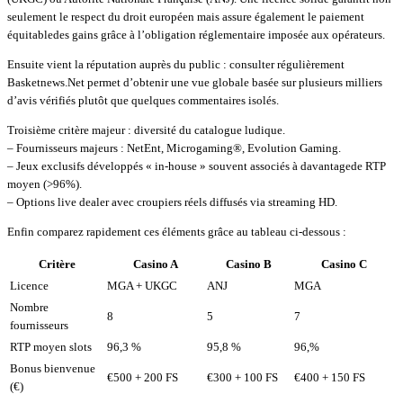
seulement le respect du droit européen mais assure également le paiement
équitabledes gains grâce à l’obligation réglementaire imposée aux opérateurs.
Ensuite vient la réputation auprès du public : consulter régulièrement
Basketnews.Net permet d’obtenir une vue globale basée sur plusieurs milliers
d’avis vérifiés plutôt que quelques commentaires isolés.
Troisième critère majeur : diversité du catalogue ludique.
– Fournisseurs majeurs : NetEnt, Microgaming®, Evolution Gaming.
– Jeux exclusifs développés « in‑house » souvent associés à davantagede RTP
moyen (>96%).
– Options live dealer avec croupiers réels diffusés via streaming HD.
Enfin comparez rapidement ces éléments grâce au tableau ci‑dessous :
Critère
Casino A
Casino B
Casino C
Licence
MGA + UKGC
ANJ
MGA
Nombre
8
5
7
fournisseurs
RTP moyen slots
96,3 %
95,8 %
96,%
Bonus bienvenue
€500 + 200 FS
€300 + 100 FS
€400 + 150 FS
(€)