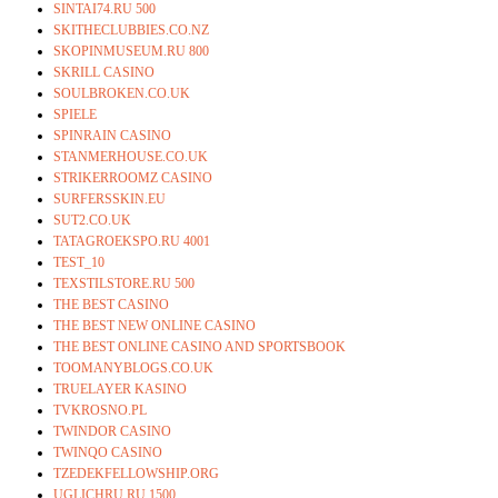
SINTAI74.RU 500
SKITHECLUBBIES.CO.NZ
SKOPINMUSEUM.RU 800
SKRILL CASINO
SOULBROKEN.CO.UK
SPIELE
SPINRAIN CASINO
STANMERHOUSE.CO.UK
STRIKERROOMZ CASINO
SURFERSSKIN.EU
SUT2.CO.UK
TATAGROEKSPO.RU 4001
TEST_10
TEXSTILSTORE.RU 500
THE BEST CASINO
THE BEST NEW ONLINE CASINO
THE BEST ONLINE CASINO AND SPORTSBOOK
TOOMANYBLOGS.CO.UK
TRUELAYER KASINO
TVKROSNO.PL
TWINDOR CASINO
TWINQO CASINO
TZEDEKFELLOWSHIP.ORG
UGLICHRU.RU 1500