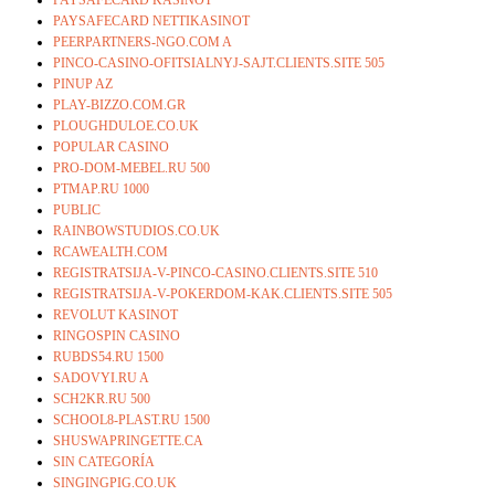
PAYSAFECARD KASINOT
PAYSAFECARD NETTIKASINOT
PEERPARTNERS-NGO.COM A
PINCO-CASINO-OFITSIALNYJ-SAJT.CLIENTS.SITE 505
PINUP AZ
PLAY-BIZZO.COM.GR
PLOUGHDULOE.CO.UK
POPULAR CASINO
PRO-DOM-MEBEL.RU 500
PTMAP.RU 1000
PUBLIC
RAINBOWSTUDIOS.CO.UK
RCAWEALTH.COM
REGISTRATSIJA-V-PINCO-CASINO.CLIENTS.SITE 510
REGISTRATSIJA-V-POKERDOM-KAK.CLIENTS.SITE 505
REVOLUT KASINOT
RINGOSPIN CASINO
RUBDS54.RU 1500
SADOVYI.RU A
SCH2KR.RU 500
SCHOOL8-PLAST.RU 1500
SHUSWAPRINGETTE.CA
SIN CATEGORÍA
SINGINGPIG.CO.UK