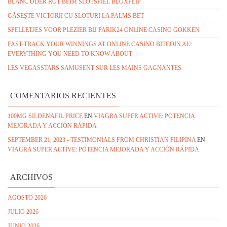
BLANC ODER ROT BEIM SLOTSPIEL BLOXFLIP
GĂSEȘTE VICTORII CU SLOTURI LA PALMS BET
SPELLETJES VOOR PLEZIER BIJ PARIK24 ONLINE CASINO GOKKEN
FAST-TRACK YOUR WINNINGS AT ONLINE CASINO BITCOIN AU:
EVERYTHING YOU NEED TO KNOW ABOUT
LES VEGASSTARS SAMUSENT SUR LES MAINS GAGNANTES
COMENTARIOS RECIENTES
100MG SILDENAFIL PRICE
EN
VIAGRA SUPER ACTIVE: POTENCIA
MEJORADA Y ACCIÓN RÁPIDA
SEPTEMBER 21, 2023 - TESTIMONIALS FROM CHRISTIAN FILIPINA
EN
VIAGRA SUPER ACTIVE: POTENCIA MEJORADA Y ACCIÓN RÁPIDA
ARCHIVOS
AGOSTO 2026
JULIO 2026
JUNIO 2026