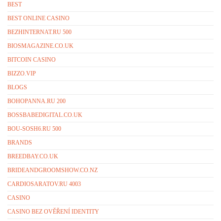
BEST
BEST ONLINE CASINO
BEZHINTERNAT.RU 500
BIOSMAGAZINE.CO.UK
BITCOIN CASINO
BIZZO.VIP
BLOGS
BOHOPANNA.RU 200
BOSSBABEDIGITAL.CO.UK
BOU-SOSH6.RU 500
BRANDS
BREEDBAY.CO.UK
BRIDEANDGROOMSHOW.CO.NZ
CARDIOSARATOV.RU 4003
CASINO
CASINO BEZ OVĚŘENÍ IDENTITY