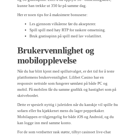
kunne han trekke ut 350 kr på samme dag.
Her er noen tips for å maksimere bonusene:
Les gjennom vilkårene før du aksepterer.
Spill spill med høy RTP for raskere omsetning.
Bruk gratisspinn på spill med lav volatilitet.
Brukervennlighet og
mobilopplevelse
Når du har blitt kjent med spillutvalget, er det tid for å teste
plattformens brukervennlighet. Lilibet Casino har en
responsiv nettside som fungerer sømløst på både PC og
mobil. På mobilen får du samme grafikk og hastighet som på
skrivebordet.
Dette er spesielt nyttig i juletiden når du kanskje vil spille fra
sofaen eller fra kjøkkenet mens du lager pepperkaker.
Mobilappen er tilgjengelig for både iOS og Android, og du
kan logge inn med samme konto.
For de som verdsetter rask støtte, tilbyr casinoet live‑chat