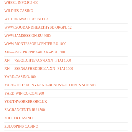
WHEEL-INFO.RU 409
WILDIES CASINO
WITHDRAWAL CASINO CA
WWW.GOODANDHEALTHYSD.ORGPL 12
WWW.JAMSESSION.RU 4005
WWW.MONTESSORI-CENTER.RU 1000
XN—-7SBCPRRPIBA4H.XN--P1AI 500
XN—-7SBQIDJHTE7AN7D.XN--P1AI 1500
XN—-8SBN6APHBDDBL0A.XN--P1AI 1500
YARD-CASINO-100
YARD-OFITSIALNYJ-SAJT-BONUSY-I.CLIENTS.SITE 508
YARD-WIN.CO.COM 200
YOUTHWORKER.ORG.UK
ZAGRANCENTR.RU 1500
ZOCCER CASINO
ZULUSPINS CASINO