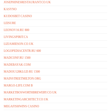
JOSEPHINESRESTAURANT.CO.UK
KASYNO
KUDOSBET CASINO
LEISURE
LEONOV16.RU 800
LIVINGSPIRIT.CA
LIZJAMIESON.CO.UK
LOGOPEDIACENTR.RU 600
MADCONF.RU 1500
MADEBAYAK.COM
MADOU128KLGD.RU 1500
MAINSTREETMILTON.ORG
MARGO-LIFE.COM B
MARKETBOSWORTHBREWERY.CO.UK
MARKETINGARCHITECT.CO.UK
MEGAFISHWINS CASINO