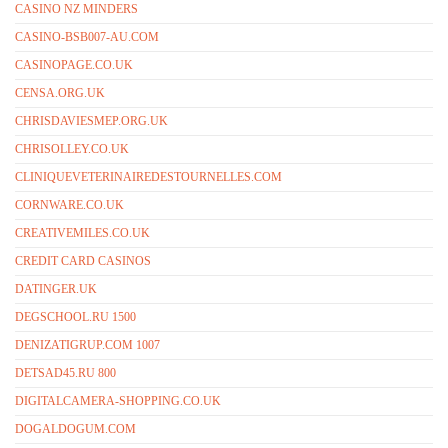
CASINO NZ MINDERS
CASINO-BSB007-AU.COM
CASINOPAGE.CO.UK
CENSA.ORG.UK
CHRISDAVIESMEP.ORG.UK
CHRISOLLEY.CO.UK
CLINIQUEVETERINAIREDESTOURNELLES.COM
CORNWARE.CO.UK
CREATIVEMILES.CO.UK
CREDIT CARD CASINOS
DATINGER.UK
DEGSCHOOL.RU 1500
DENIZATIGRUP.COM 1007
DETSAD45.RU 800
DIGITALCAMERA-SHOPPING.CO.UK
DOGALDOGUM.COM