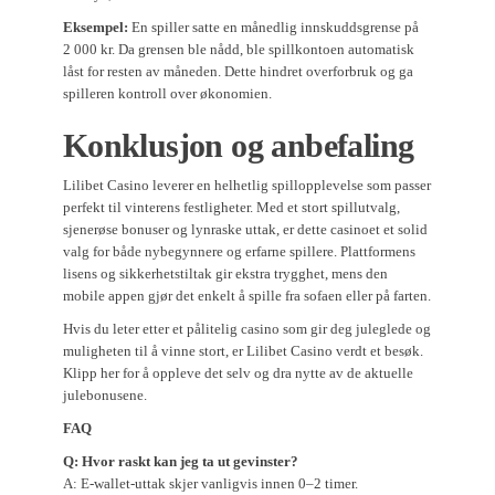
Eksempel:
En spiller satte en månedlig innskuddsgrense på
2 000 kr. Da grensen ble nådd, ble spillkontoen automatisk
låst for resten av måneden. Dette hindret overforbruk og ga
spilleren kontroll over økonomien.
Konklusjon og anbefaling
Lilibet Casino leverer en helhetlig spillopplevelse som passer
perfekt til vinterens festligheter. Med et stort spillutvalg,
sjenerøse bonuser og lynraske uttak, er dette casinoet et solid
valg for både nybegynnere og erfarne spillere. Plattformens
lisens og sikkerhetstiltak gir ekstra trygghet, mens den
mobile appen gjør det enkelt å spille fra sofaen eller på farten.
Hvis du leter etter et pålitelig casino som gir deg juleglede og
muligheten til å vinne stort, er Lilibet Casino verdt et besøk.
Klipp her for å oppleve det selv og dra nytte av de aktuelle
julebonusene.
FAQ
Q: Hvor raskt kan jeg ta ut gevinster?
A: E‑wallet‑uttak skjer vanligvis innen 0–2 timer.