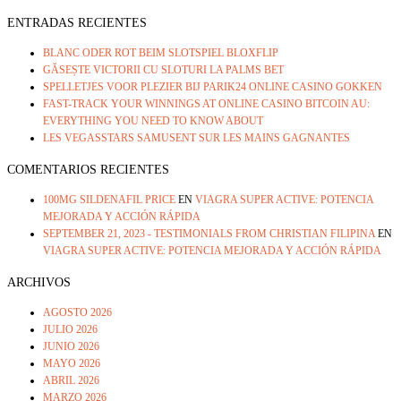
ENTRADAS RECIENTES
BLANC ODER ROT BEIM SLOTSPIEL BLOXFLIP
GĂSEȘTE VICTORII CU SLOTURI LA PALMS BET
SPELLETJES VOOR PLEZIER BIJ PARIK24 ONLINE CASINO GOKKEN
FAST-TRACK YOUR WINNINGS AT ONLINE CASINO BITCOIN AU:
EVERYTHING YOU NEED TO KNOW ABOUT
LES VEGASSTARS SAMUSENT SUR LES MAINS GAGNANTES
COMENTARIOS RECIENTES
100MG SILDENAFIL PRICE
EN
VIAGRA SUPER ACTIVE: POTENCIA
MEJORADA Y ACCIÓN RÁPIDA
SEPTEMBER 21, 2023 - TESTIMONIALS FROM CHRISTIAN FILIPINA
EN
VIAGRA SUPER ACTIVE: POTENCIA MEJORADA Y ACCIÓN RÁPIDA
ARCHIVOS
AGOSTO 2026
JULIO 2026
JUNIO 2026
MAYO 2026
ABRIL 2026
MARZO 2026