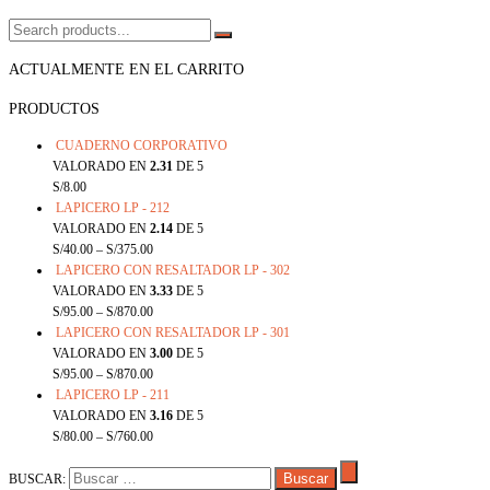
ACTUALMENTE EN EL CARRITO
PRODUCTOS
CUADERNO CORPORATIVO
VALORADO EN
2.31
DE 5
S/
8.00
LAPICERO LP - 212
VALORADO EN
2.14
DE 5
S/
40.00
–
S/
375.00
LAPICERO CON RESALTADOR LP - 302
VALORADO EN
3.33
DE 5
S/
95.00
–
S/
870.00
LAPICERO CON RESALTADOR LP - 301
VALORADO EN
3.00
DE 5
S/
95.00
–
S/
870.00
LAPICERO LP - 211
VALORADO EN
3.16
DE 5
S/
80.00
–
S/
760.00
BUSCAR: