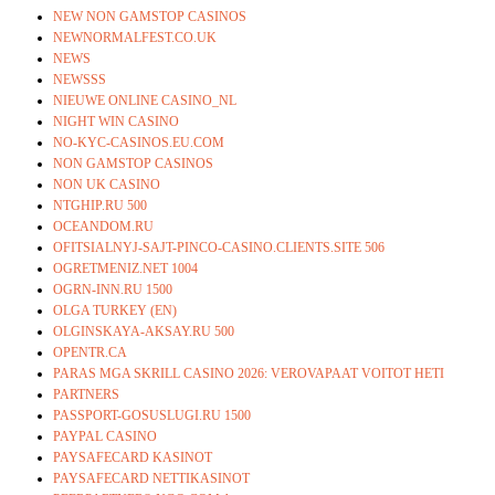
NEW NON GAMSTOP CASINOS
NEWNORMALFEST.CO.UK
NEWS
NEWSSS
NIEUWE ONLINE CASINO_NL
NIGHT WIN CASINO
NO-KYC-CASINOS.EU.COM
NON GAMSTOP CASINOS
NON UK CASINO
NTGHIP.RU 500
OCEANDOM.RU
OFITSIALNYJ-SAJT-PINCO-CASINO.CLIENTS.SITE 506
OGRETMENIZ.NET 1004
OGRN-INN.RU 1500
OLGA TURKEY (EN)
OLGINSKAYA-AKSAY.RU 500
OPENTR.CA
PARAS MGA SKRILL CASINO 2026: VEROVAPAAT VOITOT HETI
PARTNERS
PASSPORT-GOSUSLUGI.RU 1500
PAYPAL CASINO
PAYSAFECARD KASINOT
PAYSAFECARD NETTIKASINOT