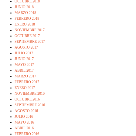
OCTUBRE 2018
JUNIO 2018
MARZO 2018
FEBRERO 2018
ENERO 2018
NOVIEMBRE 2017
OCTUBRE 2017
SEPTIEMBRE 2017
AGOSTO 2017
JULIO 2017
JUNIO 2017
MAYO 2017
ABRIL 2017
MARZO 2017
FEBRERO 2017
ENERO 2017
NOVIEMBRE 2016
OCTUBRE 2016
SEPTIEMBRE 2016
AGOSTO 2016
JULIO 2016
MAYO 2016
ABRIL 2016
FEBRERO 2016