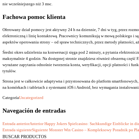
nie wcześniejszego niż 3 msc.
Fachowa pomoc klienta
Oferowany dział pomocy jest aktywny 24 h na dziennie, 7 dni w tyg, przez rozm
elektroniczną i linię kontaktową. Pracownicy komunikują w mową polskiego i są
aspektów operowania strony – od spraw technicznych, przez metody płatności, a
Średni okres udzielenia na konwersacji sięga pod 2 minuty, a pytania elektronic
maksymalnie 4 godzin. Na dostępnej stronie znajdziesz również obszerną część FA
wyrażane zapytania odnośnie tworzenia konta, weryfikacji, opcji płatności i f
tytułów.
Strona jest w całkowicie adaptywna i przystosowana do platform smartfonowych
na komórkach i tabletach z systemami iOS i Android, bez wymagania instalowa
Categoría
Uncategorized
Navegación de entradas
Entrada anterior
Anterior
Happy Jokers Spielcasino: Sachkundige Einblicke in die
Entrada siguiente
Siguiente
Monster Win Casino – Kompleksowy Poradnik po Pla
BUSCAR PRODUCTOS