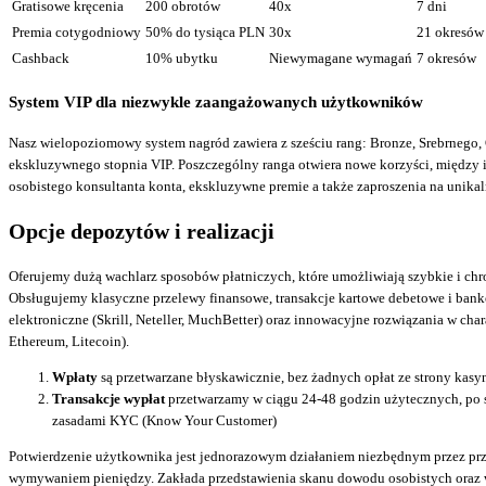
Gratisowe kręcenia
200 obrotów
40x
7 dni
Premia cotygodniowy
50% do tysiąca PLN
30x
21 okresów
Cashback
10% ubytku
Niewymagane wymagań
7 okresów
System VIP dla niezwykle zaangażowanych użytkowników
Nasz wielopoziomowy system nagród zawiera z sześciu rang: Bronze, Srebrnego, 
ekskluzywnego stopnia VIP. Poszczególny ranga otwiera nowe korzyści, między 
osobistego konsultanta konta, ekskluzywne premie a także zaproszenia na unikal
Opcje depozytów i realizacji
Oferujemy dużą wachlarz sposobów płatniczych, które umożliwiają szybkie i chr
Obsługujemy klasyczne przelewy finansowe, transakcje kartowe debetowe i bank
elektroniczne (Skrill, Neteller, MuchBetter) oraz innowacyjne rozwiązania w cha
Ethereum, Litecoin).
Wpłaty
są przetwarzane błyskawicznie, bez żadnych opłat ze strony kas
Transakcje wypłat
przetwarzamy w ciągu 24-48 godzin użytecznych, po 
zasadami KYC (Know Your Customer)
Potwierdzenie użytkownika jest jednorazowym działaniem niezbędnym przez prz
wymywaniem pieniędzy. Zakłada przedstawienia skanu dowodu osobistych oraz we