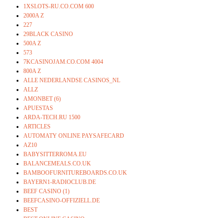
1XSLOTS-RU.CO.COM 600
2000A Z
227
29BLACK CASINO
500A Z
573
7KCASINOJAM.CO.COM 4004
800A Z
ALLE NEDERLANDSE CASINOS_NL
ALLZ
AMONBET (6)
APUESTAS
ARDA-TECH.RU 1500
ARTICLES
AUTOMATY ONLINE PAYSAFECARD
AZ10
BABYSITTERROMA.EU
BALANCEMEALS.CO.UK
BAMBOOFURNITUREBOARDS.CO.UK
BAYERN1-RADIOCLUB.DE
BEEF CASINO (1)
BEEFCASINO-OFFIZIELL.DE
BEST