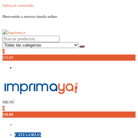
Saltar al contenido
Bienvenido a nuestra tienda online.
Imprimaya
Lo tenemos todo!
0
S/0.00
MENÚ
Imprimaya
Lo tenemos todo!
0
S/0.00
CATEGORÍAS