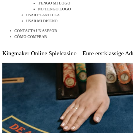
TENGO MI LOGO
NO TENGO LOGO
USAR PLANTILLA
USAR MI DISEÑO
CONTACTA UN ASESOR
CÓMO COMPRAR
Kingmaker Online Spielcasino – Eure erstklassige Ad