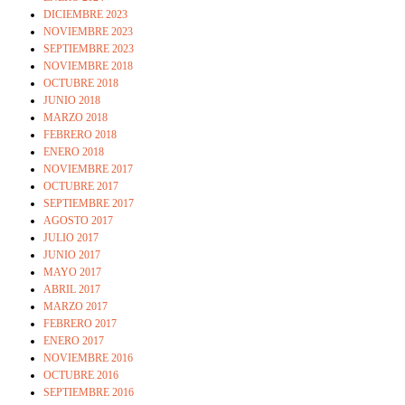
DICIEMBRE 2023
NOVIEMBRE 2023
SEPTIEMBRE 2023
NOVIEMBRE 2018
OCTUBRE 2018
JUNIO 2018
MARZO 2018
FEBRERO 2018
ENERO 2018
NOVIEMBRE 2017
OCTUBRE 2017
SEPTIEMBRE 2017
AGOSTO 2017
JULIO 2017
JUNIO 2017
MAYO 2017
ABRIL 2017
MARZO 2017
FEBRERO 2017
ENERO 2017
NOVIEMBRE 2016
OCTUBRE 2016
SEPTIEMBRE 2016