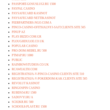
PASSPORT-GOSUSLUGI.RU 1500
PAYPAL CASINO
PAYSAFECARD KASINOT
PAYSAFECARD NETTIKASINOT
PEERPARTNERS-NGO.COM A
PINCO-CASINO-OFITSIALNYJ-SAJT.CLIENTS.SITE 505
PINUP AZ
PLAY-BIZZO.COM.GR
PLOUGHDULOE.CO.UK
POPULAR CASINO
PRO-DOM-MEBEL.RU 500
PTMAP.RU 1000
PUBLIC
RAINBOWSTUDIOS.CO.UK
RCAWEALTH.COM
REGISTRATSIJA-V-PINCO-CASINO.CLIENTS.SITE 510
REGISTRATSIJA-V-POKERDOM-KAK.CLIENTS.SITE 505
REVOLUT KASINOT
RINGOSPIN CASINO
RUBDS54.RU 1500
SADOVYI.RU A
SCH2KR.RU 500
SCHOOL8-PLAST.RU 1500