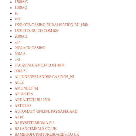
1500A G
1500A Z
16
195
1XSLOTS-CASINO.RURALISATION.RU 1500
1XSLOTS-RU.CO.COM 600
2000A Z
227
29BLACK CASINO
500A Z
573
7KCASINOJAM.CO.COM 4004
800A Z
ALLE NEDERLANDSE CASINOS_NL
ALLZ
AMONBET (6)
APUESTAS
ARDA-TECH.RU 1500
ARTICLES
AUTOMATY ONLINE PAYSAFECARD
AZ10
BABYSITTERROMA.EU
BALANCEMEALS.CO.UK
BAMBOOFURNITUREBOARDS.CO.UK