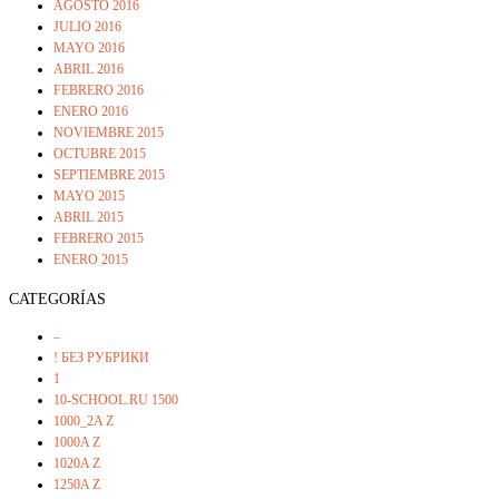
AGOSTO 2016
JULIO 2016
MAYO 2016
ABRIL 2016
FEBRERO 2016
ENERO 2016
NOVIEMBRE 2015
OCTUBRE 2015
SEPTIEMBRE 2015
MAYO 2015
ABRIL 2015
FEBRERO 2015
ENERO 2015
CATEGORÍAS
–
! БЕЗ РУБРИКИ
1
10-SCHOOL.RU 1500
1000_2A Z
1000A Z
1020A Z
1250A Z