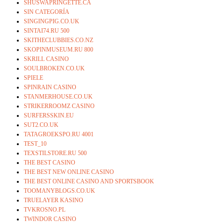
SHUSWAPRINGETTE.CA
SIN CATEGORÍA
SINGINGPIG.CO.UK
SINTAI74.RU 500
SKITHECLUBBIES.CO.NZ
SKOPINMUSEUM.RU 800
SKRILL CASINO
SOULBROKEN.CO.UK
SPIELE
SPINRAIN CASINO
STANMERHOUSE.CO.UK
STRIKERROOMZ CASINO
SURFERSSKIN.EU
SUT2.CO.UK
TATAGROEKSPO.RU 4001
TEST_10
TEXSTILSTORE.RU 500
THE BEST CASINO
THE BEST NEW ONLINE CASINO
THE BEST ONLINE CASINO AND SPORTSBOOK
TOOMANYBLOGS.CO.UK
TRUELAYER KASINO
TVKROSNO.PL
TWINDOR CASINO