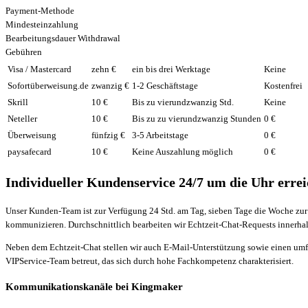
Payment-Methode
Mindesteinzahlung
Bearbeitungsdauer Withdrawal
Gebühren
Visa / Mastercard
zehn €
ein bis drei Werktage
Keine
Sofortüberweisung.de
zwanzig €
1-2 Geschäftstage
Kostenfrei
Skrill
10 €
Bis zu vierundzwanzig Std.
Keine
Neteller
10 €
Bis zu zu vierundzwanzig Stunden
0 €
Überweisung
fünfzig €
3-5 Arbeitstage
0 €
paysafecard
10 €
Keine Auszahlung möglich
0 €
Individueller Kundenservice 24/7 um die Uhr erre
Unser Kunden-Team ist zur Verfügung 24 Std. am Tag, sieben Tage die Woche zur 
kommunizieren. Durchschnittlich bearbeiten wir Echtzeit-Chat-Requests innerhal
Neben dem Echtzeit-Chat stellen wir auch E-Mail-Unterstützung sowie einen u
VIPService-Team betreut, das sich durch hohe Fachkompetenz charakterisiert.
Kommunikationskanäle bei Kingmaker