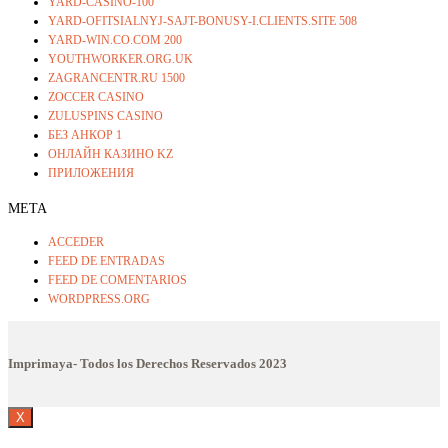
YARD-CASINO-100
YARD-OFITSIALNYJ-SAJT-BONUSY-I.CLIENTS.SITE 508
YARD-WIN.CO.COM 200
YOUTHWORKER.ORG.UK
ZAGRANCENTR.RU 1500
ZOCCER CASINO
ZULUSPINS CASINO
БЕЗ АНКОР 1
ОНЛАЙН КАЗИНО KZ
ПРИЛОЖЕНИЯ
META
ACCEDER
FEED DE ENTRADAS
FEED DE COMENTARIOS
WORDPRESS.ORG
Imprimaya- Todos los Derechos Reservados
2023
X