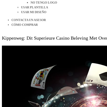
NO TENGO LOGO
USAR PLANTILLA
USAR MI DISEÑO
CONTACTA UN ASESOR
CÓMO COMPRAR
Kippenweg: Dit Superieure Casino Beleving Met Ove