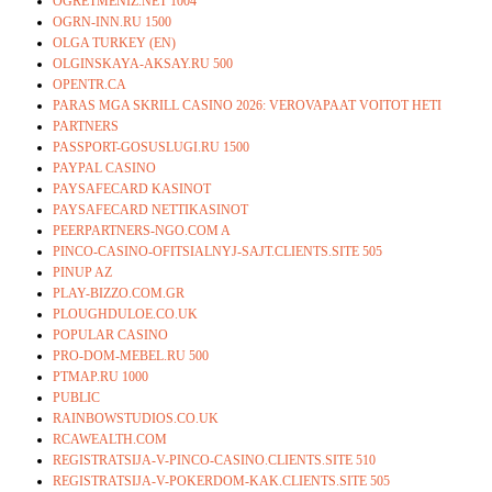
OGRETMENIZ.NET 1004
OGRN-INN.RU 1500
OLGA TURKEY (EN)
OLGINSKAYA-AKSAY.RU 500
OPENTR.CA
PARAS MGA SKRILL CASINO 2026: VEROVAPAAT VOITOT HETI
PARTNERS
PASSPORT-GOSUSLUGI.RU 1500
PAYPAL CASINO
PAYSAFECARD KASINOT
PAYSAFECARD NETTIKASINOT
PEERPARTNERS-NGO.COM A
PINCO-CASINO-OFITSIALNYJ-SAJT.CLIENTS.SITE 505
PINUP AZ
PLAY-BIZZO.COM.GR
PLOUGHDULOE.CO.UK
POPULAR CASINO
PRO-DOM-MEBEL.RU 500
PTMAP.RU 1000
PUBLIC
RAINBOWSTUDIOS.CO.UK
RCAWEALTH.COM
REGISTRATSIJA-V-PINCO-CASINO.CLIENTS.SITE 510
REGISTRATSIJA-V-POKERDOM-KAK.CLIENTS.SITE 505