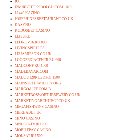
IOT
IZMIRBOTOKSDOLGU.COM 1010
JJ 440 KAZINO
JOSEPHINESRESTAURANT.CO.UK
KASYNO
KUDOSBET CASINO
LEISURE
LEONOV16.RU 800
LIVINGSPIRIT.CA
LIZJAMIESON.CO.UK
LOGOPEDIACENTR.RU 600
MADCONF.RU 1500
MADEBAYAK.COM
MADOU128KLGD.RU 1500
MAINSTREETMILTON.ORG
MARGO-LIFE.COM B
MARKETBOSWORTHBREWERY.CO.UK
MARKETINGARCHITECT.CO.UK
MEGAFISHWINS CASINO
MERHABET TR
MINO CASINO
MNOGO-TV.RU 200
MOBILEPAY CASINO
MOI-SAT.RU 500