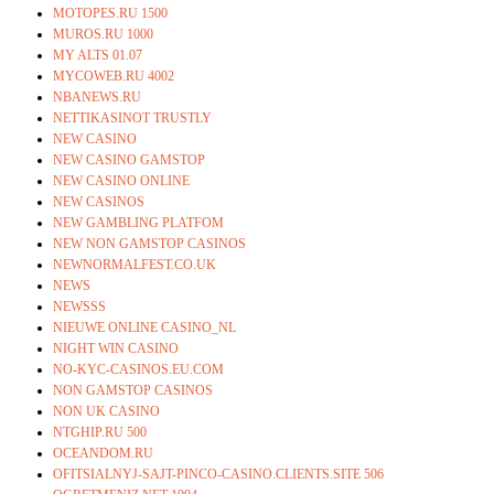
MOTOPES.RU 1500
MUROS.RU 1000
MY ALTS 01.07
MYCOWEB.RU 4002
NBANEWS.RU
NETTIKASINOT TRUSTLY
NEW CASINO
NEW CASINO GAMSTOP
NEW CASINO ONLINE
NEW CASINOS
NEW GAMBLING PLATFOM
NEW NON GAMSTOP CASINOS
NEWNORMALFEST.CO.UK
NEWS
NEWSSS
NIEUWE ONLINE CASINO_NL
NIGHT WIN CASINO
NO-KYC-CASINOS.EU.COM
NON GAMSTOP CASINOS
NON UK CASINO
NTGHIP.RU 500
OCEANDOM.RU
OFITSIALNYJ-SAJT-PINCO-CASINO.CLIENTS.SITE 506