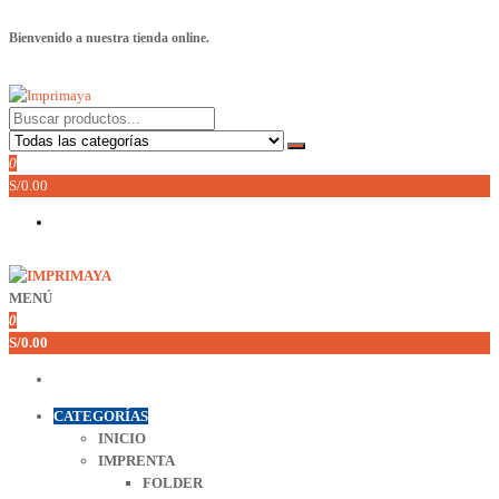
Saltar
Bienvenido a nuestra tienda online.
al
contenido
Imprimaya
Lo tenemos todo!
0
S/0.00
MENÚ
Imprimaya
Lo tenemos todo!
0
S/0.00
CATEGORÍAS
INICIO
IMPRENTA
FOLDER