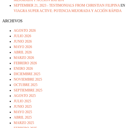
SEPTEMBER 21, 2023 - TESTIMONIALS FROM CHRISTIAN FILIPINA
EN
VIAGRA SUPER ACTIVE: POTENCIA MEJORADA Y ACCIÓN RÁPIDA
ARCHIVOS
AGOSTO 2026
JULIO 2026
JUNIO 2026
MAYO 2026
ABRIL 2026
MARZO 2026
FEBRERO 2026
ENERO 2026
DICIEMBRE 2025
NOVIEMBRE 2025
OCTUBRE 2025
SEPTIEMBRE 2025
AGOSTO 2025
JULIO 2025
JUNIO 2025
MAYO 2025
ABRIL 2025
MARZO 2025