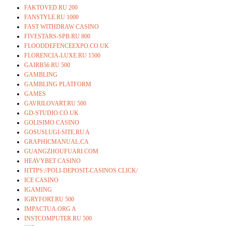
FAKTOVED.RU 200
FANSTYLE.RU 1000
FAST WITHDRAW CASINO
FIVESTARS-SPB.RU 800
FLOODDEFENCEEXPO.CO.UK
FLORENCIA-LUXE.RU 1500
GAIRB56.RU 500
GAMBLING
GAMBLING PLATFORM
GAMES
GAVRILOVART.RU 500
GD-STUDIO.CO.UK
GOLISIMO CASINO
GOSUSLUGI-SITE.RU A
GRAPHICMANUAL.CA
GUANGZHOUFUARI.COM
HEAVYBET CASINO
HTTPS://POLI-DEPOSIT-CASINOS.CLICK/
ICE CASINO
IGAMING
IGRYFORT.RU 500
IMPACTUA.ORG A
INSTCOMPUTER.RU 500