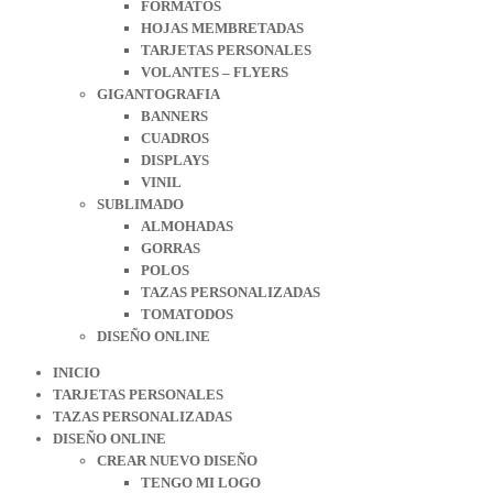
FORMATOS
HOJAS MEMBRETADAS
TARJETAS PERSONALES
VOLANTES – FLYERS
GIGANTOGRAFIA
BANNERS
CUADROS
DISPLAYS
VINIL
SUBLIMADO
ALMOHADAS
GORRAS
POLOS
TAZAS PERSONALIZADAS
TOMATODOS
DISEÑO ONLINE
INICIO
TARJETAS PERSONALES
TAZAS PERSONALIZADAS
DISEÑO ONLINE
CREAR NUEVO DISEÑO
TENGO MI LOGO