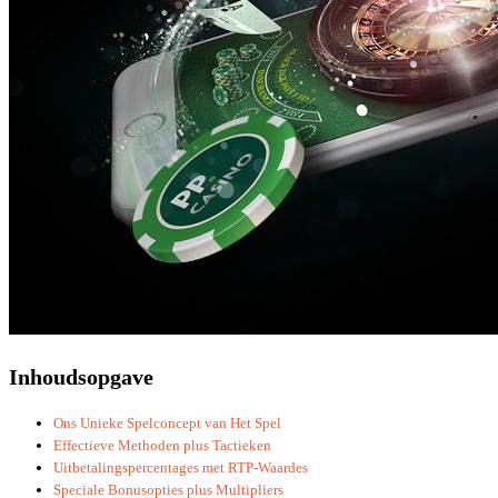
Inhoudsopgave
Ons Unieke Spelconcept van Het Spel
Effectieve Methoden plus Tactieken
Uitbetalingspercentages met RTP-Waardes
Speciale Bonusopties plus Multipliers