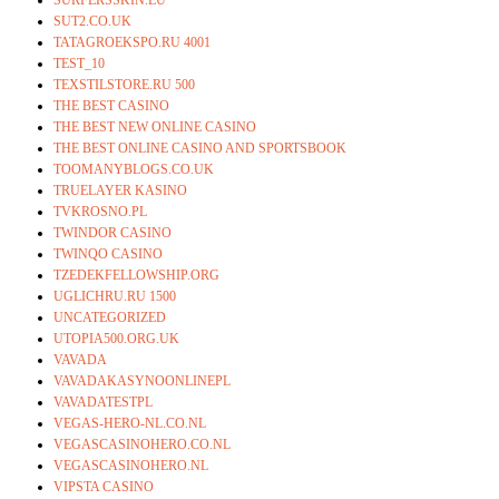
SUT2.CO.UK
TATAGROEKSPO.RU 4001
TEST_10
TEXSTILSTORE.RU 500
THE BEST CASINO
THE BEST NEW ONLINE CASINO
THE BEST ONLINE CASINO AND SPORTSBOOK
TOOMANYBLOGS.CO.UK
TRUELAYER KASINO
TVKROSNO.PL
TWINDOR CASINO
TWINQO CASINO
TZEDEKFELLOWSHIP.ORG
UGLICHRU.RU 1500
UNCATEGORIZED
UTOPIA500.ORG.UK
VAVADA
VAVADAKASYNOONLINEPL
VAVADATESTPL
VEGAS-HERO-NL.CO.NL
VEGASCASINOHERO.CO.NL
VEGASCASINOHERO.NL
VIPSTA CASINO