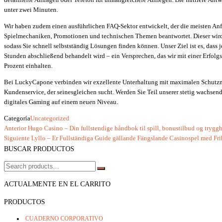
unter zwei Minuten.
Wir haben zudem einen ausführlichen FAQ-Sektor entwickelt, der die meisten A
Spielmechaniken, Promotionen und technischen Themen beantwortet. Dieser wird st
sodass Sie schnell selbstständig Lösungen finden können. Unser Ziel ist es, dass
Stunden abschließend behandelt wird – ein Versprechen, das wir mit einer Erfo
Prozent einhalten.
Bei LuckyCapone verbinden wir exzellente Unterhaltung mit maximalen Schu
Kundenservice, der seinesgleichen sucht. Werden Sie Teil unserer stetig wachse
digitales Gaming auf einem neuen Niveau.
Categoría
Uncategorized
Entrada
Anterior
Hugo Casino – Din fullstendige håndbok til spill, bonustilbud og tryggh
Navegación
anterior
Entrada
Siguiente
Lyllo – Er Fullständiga Guide gällande Fängslande Casinospel med Fr
de
siguiente
BUSCAR PRODUCTOS
entradas
ACTUALMENTE EN EL CARRITO
PRODUCTOS
CUADERNO CORPORATIVO