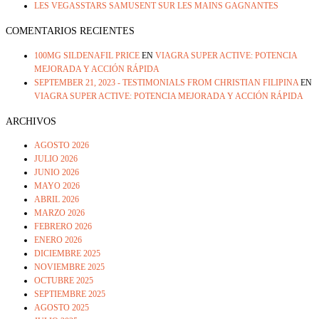
LES VEGASSTARS SAMUSENT SUR LES MAINS GAGNANTES
COMENTARIOS RECIENTES
100MG SILDENAFIL PRICE
EN
VIAGRA SUPER ACTIVE: POTENCIA
MEJORADA Y ACCIÓN RÁPIDA
SEPTEMBER 21, 2023 - TESTIMONIALS FROM CHRISTIAN FILIPINA
EN
VIAGRA SUPER ACTIVE: POTENCIA MEJORADA Y ACCIÓN RÁPIDA
ARCHIVOS
AGOSTO 2026
JULIO 2026
JUNIO 2026
MAYO 2026
ABRIL 2026
MARZO 2026
FEBRERO 2026
ENERO 2026
DICIEMBRE 2025
NOVIEMBRE 2025
OCTUBRE 2025
SEPTIEMBRE 2025
AGOSTO 2025