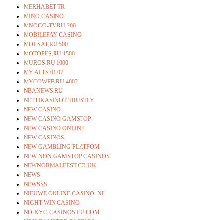
MERHABET TR
MINO CASINO
MNOGO-TV.RU 200
MOBILEPAY CASINO
MOI-SAT.RU 500
MOTOPES.RU 1500
MUROS.RU 1000
MY ALTS 01.07
MYCOWEB.RU 4002
NBANEWS.RU
NETTIKASINOT TRUSTLY
NEW CASINO
NEW CASINO GAMSTOP
NEW CASINO ONLINE
NEW CASINOS
NEW GAMBLING PLATFOM
NEW NON GAMSTOP CASINOS
NEWNORMALFEST.CO.UK
NEWS
NEWSSS
NIEUWE ONLINE CASINO_NL
NIGHT WIN CASINO
NO-KYC-CASINOS.EU.COM