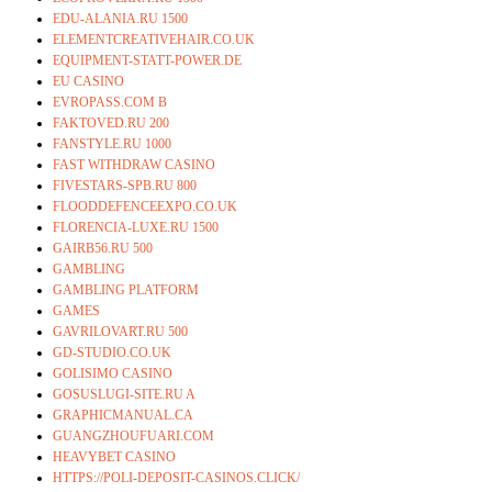
EDU-ALANIA.RU 1500
ELEMENTCREATIVEHAIR.CO.UK
EQUIPMENT-STATT-POWER.DE
EU CASINO
EVROPASS.COM B
FAKTOVED.RU 200
FANSTYLE.RU 1000
FAST WITHDRAW CASINO
FIVESTARS-SPB.RU 800
FLOODDEFENCEEXPO.CO.UK
FLORENCIA-LUXE.RU 1500
GAIRB56.RU 500
GAMBLING
GAMBLING PLATFORM
GAMES
GAVRILOVART.RU 500
GD-STUDIO.CO.UK
GOLISIMO CASINO
GOSUSLUGI-SITE.RU A
GRAPHICMANUAL.CA
GUANGZHOUFUARI.COM
HEAVYBET CASINO
HTTPS://POLI-DEPOSIT-CASINOS.CLICK/