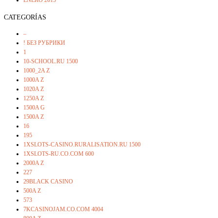
CATEGORÍAS
–
! БЕЗ РУБРИКИ
1
10-SCHOOL.RU 1500
1000_2A Z
1000A Z
1020A Z
1250A Z
1500A G
1500A Z
16
195
1XSLOTS-CASINO.RURALISATION.RU 1500
1XSLOTS-RU.CO.COM 600
2000A Z
227
29BLACK CASINO
500A Z
573
7KCASINOJAM.CO.COM 4004