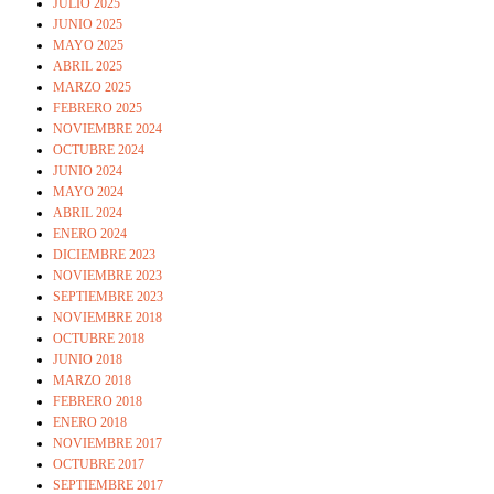
JULIO 2025
JUNIO 2025
MAYO 2025
ABRIL 2025
MARZO 2025
FEBRERO 2025
NOVIEMBRE 2024
OCTUBRE 2024
JUNIO 2024
MAYO 2024
ABRIL 2024
ENERO 2024
DICIEMBRE 2023
NOVIEMBRE 2023
SEPTIEMBRE 2023
NOVIEMBRE 2018
OCTUBRE 2018
JUNIO 2018
MARZO 2018
FEBRERO 2018
ENERO 2018
NOVIEMBRE 2017
OCTUBRE 2017
SEPTIEMBRE 2017