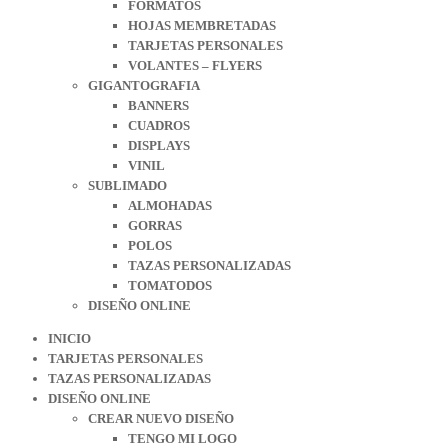
FORMATOS
HOJAS MEMBRETADAS
TARJETAS PERSONALES
VOLANTES – FLYERS
GIGANTOGRAFIA
BANNERS
CUADROS
DISPLAYS
VINIL
SUBLIMADO
ALMOHADAS
GORRAS
POLOS
TAZAS PERSONALIZADAS
TOMATODOS
DISEÑO ONLINE
INICIO
TARJETAS PERSONALES
TAZAS PERSONALIZADAS
DISEÑO ONLINE
CREAR NUEVO DISEÑO
TENGO MI LOGO