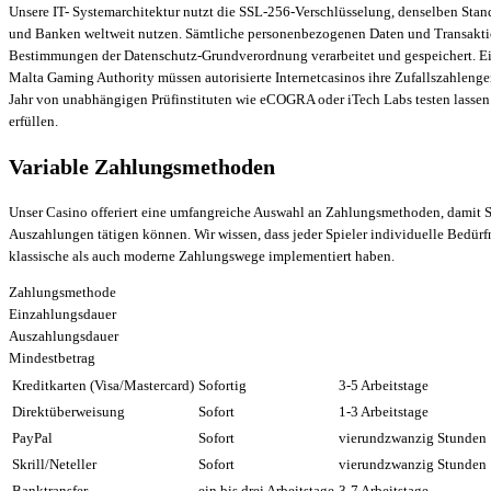
Unsere IT- Systemarchitektur nutzt die SSL-256-Verschlüsselung, denselben Standa
und Banken weltweit nutzen. Sämtliche personenbezogenen Daten und Transakt
Bestimmungen der Datenschutz-Grundverordnung verarbeitet und gespeichert. Ein
Malta Gaming Authority müssen autorisierte Internetcasinos ihre Zufallszahleng
Jahr von unabhängigen Prüfinstituten wie eCOGRA oder iTech Labs testen lassen –
erfüllen.
Variable Zahlungsmethoden
Unser Casino offeriert eine umfangreiche Auswahl an Zahlungsmethoden, damit 
Auszahlungen tätigen können. Wir wissen, dass jeder Spieler individuelle Bedürfn
klassische als auch moderne Zahlungswege implementiert haben.
Zahlungsmethode
Einzahlungsdauer
Auszahlungsdauer
Mindestbetrag
Kreditkarten (Visa/Mastercard)
Sofortig
3-5 Arbeitstage
Direktüberweisung
Sofort
1-3 Arbeitstage
PayPal
Sofort
vierundzwanzig Stunden
Skrill/Neteller
Sofort
vierundzwanzig Stunden
Banktransfer
ein bis drei Arbeitstage
3-7 Arbeitstage