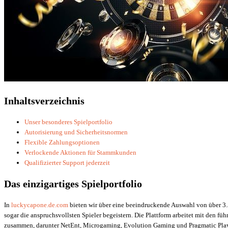
Inhaltsverzeichnis
Unser besonderes Spielportfolio
Autorisierung und Sicherheitsnormen
Flexible Zahlungsoptionen
Verlockende Aktionen für Stammkunden
Qualifizierter Support jederzeit
Das einzigartiges Spielportfolio
In
luckycapone.de.com
bieten wir über eine beeindruckende Auswahl von über 3.50
sogar die anspruchsvollsten Spieler begeistern. Die Plattform arbeitet mit den fü
zusammen, darunter NetEnt, Microgaming, Evolution Gaming und Pragmatic Pla