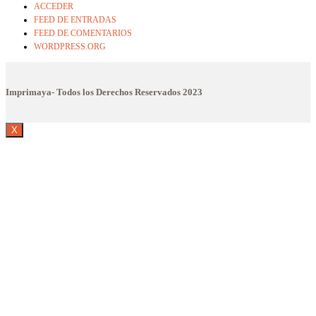
ACCEDER
FEED DE ENTRADAS
FEED DE COMENTARIOS
WORDPRESS.ORG
Imprimaya- Todos los Derechos Reservados
2023
X