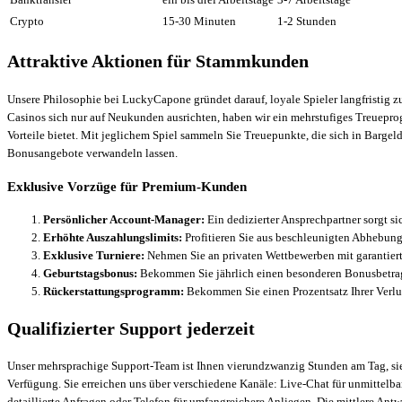
Crypto
15-30 Minuten
1-2 Stunden
Attraktive Aktionen für Stammkunden
Unsere Philosophie bei LuckyCapone gründet darauf, loyale Spieler langfristig 
Casinos sich nur auf Neukunden ausrichten, haben wir ein mehrstufiges Treueprog
Vorteile bietet. Mit jeglichem Spiel sammeln Sie Treuepunkte, die sich in Bargeld
Bonusangebote verwandeln lassen.
Exklusive Vorzüge für Premium-Kunden
Persönlicher Account-Manager:
Ein dedizierter Ansprechpartner sorgt s
Erhöhte Auszahlungslimits:
Profitieren Sie aus beschleunigten Abhebun
Exklusive Turniere:
Nehmen Sie an privaten Wettbewerben mit garantierte
Geburtstagsbonus:
Bekommen Sie jährlich einen besonderen Bonusbetra
Rückerstattungsprogramm:
Bekommen Sie einen Prozentsatz Ihrer Verlus
Qualifizierter Support jederzeit
Unser mehrsprachige Support-Team ist Ihnen vierundzwanzig Stunden am Tag, si
Verfügung. Sie erreichen uns über verschiedene Kanäle: Live-Chat für unmittelba
detaillierte Anfragen oder Telefon für umfangreichere Anliegen. Die mittlere Antw