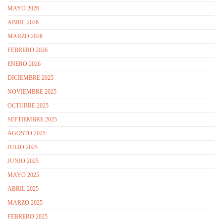
MAYO 2026
ABRIL 2026
MARZO 2026
FEBRERO 2026
ENERO 2026
DICIEMBRE 2025
NOVIEMBRE 2025
OCTUBRE 2025
SEPTIEMBRE 2025
AGOSTO 2025
JULIO 2025
JUNIO 2025
MAYO 2025
ABRIL 2025
MARZO 2025
FEBRERO 2025