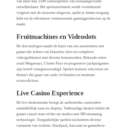
van meer dan 2500 casinospellen van toonaangevende
ontwikkelaars. Het spelassortiment wordt voortdurend
vergroot met de nieuwste uitgaven, opdat je immer toegang
hebt tot de allermeest vernieuwende gamingproducten op de
markt.
Fruitmachines en Videoslots
De slotcatalogus maakt de basis van ons assortiment met
games die reiken van klassieke slots tot complexe
videogokkasten met diverse bonusronden. Bekende series
zoals Megaways, Cluster Pays en progressive jackpotgames
zijn breed vertegenwoordigd. Spelers kunnen selecteren uit
thema’s die gaan van oude civilisaties tot moderne
sciencefiction.
Live Casino Experience
De live dealerruimte brengt de authentieke casinosfeer
onmiddellijk naar uw display. Vakkundige dealers leiden de
games vanuit state-of-the-art studios met HD-streaming
technologie. Toegankelijke spellen includeren diverse
varianten van roulette, blackjack, baccarat en gameshow-