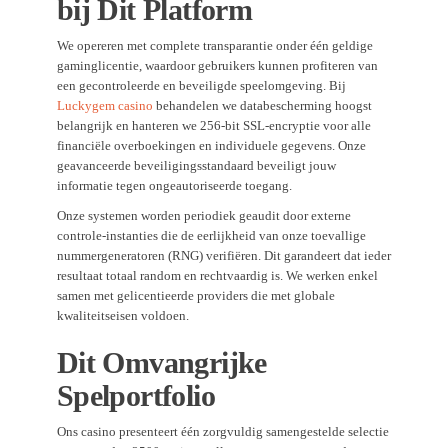
bij Dit Platform
We opereren met complete transparantie onder één geldige
gaminglicentie, waardoor gebruikers kunnen profiteren van
een gecontroleerde en beveiligde speelomgeving. Bij
Luckygem casino
behandelen we databescherming hoogst
belangrijk en hanteren we 256-bit SSL-encryptie voor alle
financiële overboekingen en individuele gegevens. Onze
geavanceerde beveiligingsstandaard beveiligt jouw
informatie tegen ongeautoriseerde toegang.
Onze systemen worden periodiek geaudit door externe
controle-instanties die de eerlijkheid van onze toevallige
nummergeneratoren (RNG) verifiëren. Dit garandeert dat ieder
resultaat totaal random en rechtvaardig is. We werken enkel
samen met gelicentieerde providers die met globale
kwaliteitseisen voldoen.
Dit Omvangrijke
Spelportfolio
Ons casino presenteert één zorgvuldig samengestelde selectie