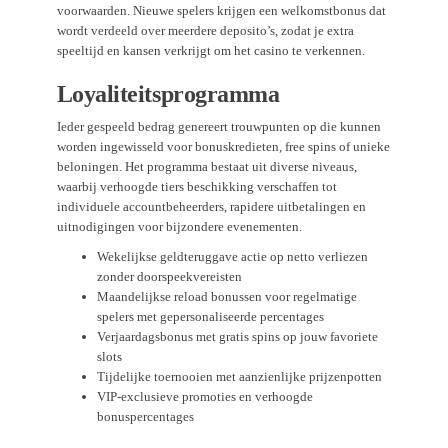
voorwaarden. Nieuwe spelers krijgen een welkomstbonus dat
wordt verdeeld over meerdere deposito’s, zodat je extra
speeltijd en kansen verkrijgt om het casino te verkennen.
Loyaliteitsprogramma
Ieder gespeeld bedrag genereert trouwpunten op die kunnen
worden ingewisseld voor bonuskredieten, free spins of unieke
beloningen. Het programma bestaat uit diverse niveaus,
waarbij verhoogde tiers beschikking verschaffen tot
individuele accountbeheerders, rapidere uitbetalingen en
uitnodigingen voor bijzondere evenementen.
Wekelijkse geldteruggave actie op netto verliezen
zonder doorspeekvereisten
Maandelijkse reload bonussen voor regelmatige
spelers met gepersonaliseerde percentages
Verjaardagsbonus met gratis spins op jouw favoriete
slots
Tijdelijke toernooien met aanzienlijke prijzenpotten
VIP-exclusieve promoties en verhoogde
bonuspercentages