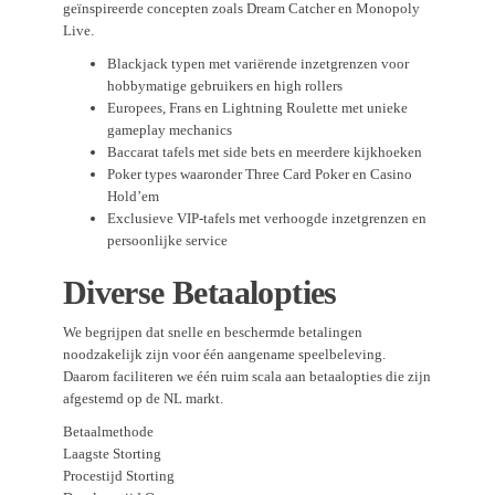
geïnspireerde concepten zoals Dream Catcher en Monopoly
Live.
Blackjack typen met variërende inzetgrenzen voor
hobbymatige gebruikers en high rollers
Europees, Frans en Lightning Roulette met unieke
gameplay mechanics
Baccarat tafels met side bets en meerdere kijkhoeken
Poker types waaronder Three Card Poker en Casino
Hold’em
Exclusieve VIP-tafels met verhoogde inzetgrenzen en
persoonlijke service
Diverse Betaalopties
We begrijpen dat snelle en beschermde betalingen
noodzakelijk zijn voor één aangename speelbeleving.
Daarom faciliteren we één ruim scala aan betaalopties die zijn
afgestemd op de NL markt.
Betaalmethode
Laagste Storting
Procestijd Storting