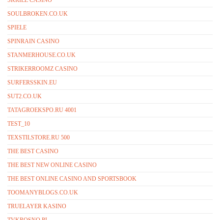
SOULBROKEN.CO.UK
SPIELE
SPINRAIN CASINO
STANMERHOUSE.CO.UK
STRIKERROOMZ CASINO
SURFERSSKIN.EU
SUT2.CO.UK
TATAGROEKSPO.RU 4001
TEST_10
TEXSTILSTORE.RU 500
THE BEST CASINO
THE BEST NEW ONLINE CASINO
THE BEST ONLINE CASINO AND SPORTSBOOK
TOOMANYBLOGS.CO.UK
TRUELAYER KASINO
TVKROSNO.PL