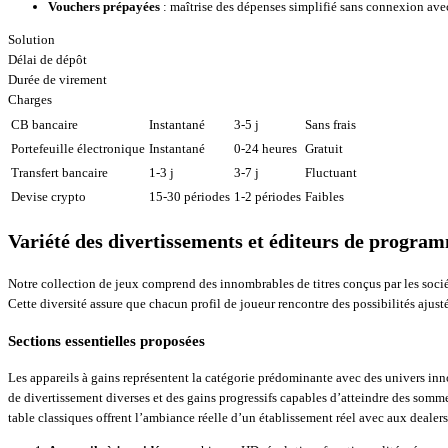
Vouchers prépayées
: maîtrise des dépenses simplifié sans connexion av
Solution
Délai de dépôt
Durée de virement
Charges
CB bancaire
Instantané
3-5 j
Sans frais
Portefeuille électronique
Instantané
0-24 heures
Gratuit
Transfert bancaire
1-3 j
3-7 j
Fluctuant
Devise crypto
15-30 périodes
1-2 périodes
Faibles
Variété des divertissements et éditeurs de progra
Notre collection de jeux comprend des innombrables de titres conçus par les société
Cette diversité assure que chacun profil de joueur rencontre des possibilités ajusté
Sections essentielles proposées
Les appareils à gains représentent la catégorie prédominante avec des univers i
de divertissement diverses et des gains progressifs capables d’atteindre des somme
table classiques offrent l’ambiance réelle d’un établissement réel avec aux dealers