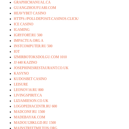
GRAPHICMANUAL.CA
GUANGZHOUFUARI.COM
HEAVYBET CASINO
HTTPS://POLI-DEPOSIT-CASINOS.CLICK/
ICE CASINO
IGAMING
IGRYFORT.RU 500
IMPACTUA.ORG A
INSTCOMPUTER.RU 500
IOT
IZMIRBOTOKSDOLGU.COM 1010
JJ 440 KAZINO
JOSEPHINESRESTAURANT.CO.UK
KASYNO
KUDOSBET CASINO
LEISURE
LEONOV16.RU 800
LIVINGSPIRIT.CA
LIZJAMIESON.CO.UK
LOGOPEDIACENTR.RU 600
MADCONF.RU 1500
MADEBAYAK.COM
MADOU128KLGD.RU 1500
MAINSTREETMILTON.ORG