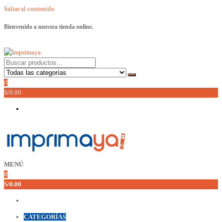
Saltar al contenido
Bienvenido a nuestra tienda online.
Imprimaya
Lo tenemos todo!
0
S/0.00
MENÚ
Imprimaya
Lo tenemos todo!
0
S/0.00
CATEGORÍAS