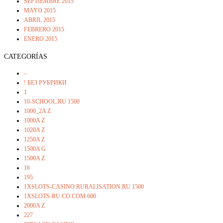
SEPTIEMBRE 2015
MAYO 2015
ABRIL 2015
FEBRERO 2015
ENERO 2015
CATEGORÍAS
–
! БЕЗ РУБРИКИ
1
10-SCHOOL.RU 1500
1000_2A Z
1000A Z
1020A Z
1250A Z
1500A G
1500A Z
16
195
1XSLOTS-CASINO.RURALISATION.RU 1500
1XSLOTS-RU.CO.COM 600
2000A Z
227