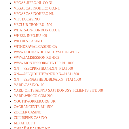
VEGAS-HERO-NL.CO.NL
VEGASCASINOHERO.CO.NL
VEGASCASINOHERO.NL
VIPSTA CASINO
VRCLUB-TRON.RU 1500
WHATS-ON-LONDON.CO.UK
WHEEL-INFO.RU 409
WILDIES CASINO
WITHDRAWAL CASINO CA
WWW.GOODANDHEALTHYSD.ORGPL 12
WWW.JAMSESSION.RU 4005
WWW.MONTESSORI-CENTER.RU 1000
XN—-7SBCPRRPIBA4H.XN--P1AI 500
XN—-7SBQIDJHTE7AN7D.XN--P1AI 1500
XN—-8SBN6APHBDDBL0A.XN--P1AI 1500
YARD-CASINO-100
YARD-OFITSIALNYJ-SAJT-BONUSY-I.CLIENTS.SITE 508
YARD-WIN.CO.COM 200
YOUTHWORKER.ORG.UK
ZAGRANCENTR.RU 1500
ZOCCER CASINO
ZULUSPINS CASINO
БЕЗ АНКОР 1
ОНЛАЙН КАЗИНО KZ