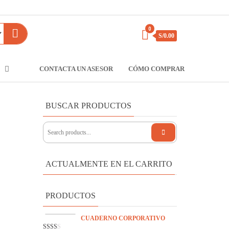
0
S/0.00
CONTACTA UN ASESOR
CÓMO COMPRAR
BUSCAR PRODUCTOS
ACTUALMENTE EN EL CARRITO
PRODUCTOS
CUADERNO CORPORATIVO