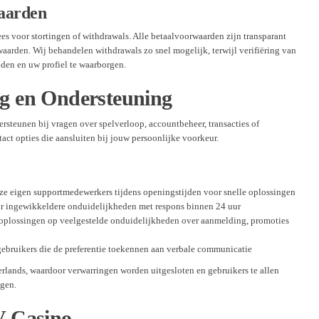
waarden
s voor stortingen of withdrawals. Alle betaalvoorwaarden zijn transparant
arden. Wij behandelen withdrawals zo snel mogelijk, terwijl verifiëring van
ijden en uw profiel te waarborgen.
g en Ondersteuning
rsteunen bij vragen over spelverloop, accountbeheer, transacties of
ct opties die aansluiten bij jouw persoonlijke voorkeur.
e eigen supportmedewerkers tijdens openingstijden voor snelle oplossingen
 ingewikkeldere onduidelijkheden met respons binnen 24 uur
plossingen op veelgestelde onduidelijkheden over aanmelding, promoties
gebruikers die de preferentie toekennen aan verbale communicatie
erlands, waardoor verwarringen worden uitgesloten en gebruikers te allen
agen.
V Casino