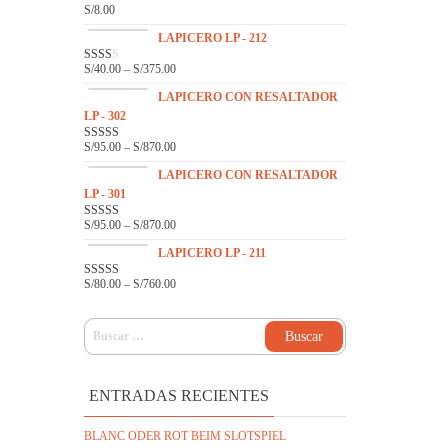
S/
8.00
VAL
ORA
DO
LAPICERO LP - 212
EN
2.31
S/
40.00
–
S/
375.00
VAL
DE 5
ORA
DO
LAPICERO CON RESALTADOR
EN
LP - 302
2.14
DE 5
S/
95.00
–
S/
870.00
VALOR
ADO
EN
3.33
LAPICERO CON RESALTADOR
DE 5
LP - 301
S/
95.00
–
S/
870.00
VALO
RADO
EN
LAPICERO LP - 211
3.00
DE 5
S/
80.00
–
S/
760.00
VALOR
ADO
EN
3.16
DE 5
BUSCAR:
ENTRADAS RECIENTES
BLANC ODER ROT BEIM SLOTSPIEL