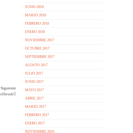
JUNIO 2018
MARZO 2018
FEBRERO 2018
ENERO 2018
NOVIEMBRE 2017
OCTUBRE 2017
SEPTIEMBRE 2017
AGOSTO 2017
JULIO 2017
JUNIO 2017
Entrada
Siguiente
MAYO 2017
siguiente
elfreude
ABRIL 2017
MARZO 2017
FEBRERO 2017
ENERO 2017
NOVIEMBRE 2016