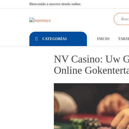
Saltar
Bienvenido a nuestra tienda online.
al
contenido
Imprimaya
Lo
tenemos
todo!
CATEGORÍAS
INICIO
TARJ
NV Casino: Uw G
Online Gokentert