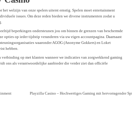
het welzijn van onze spelers uiterst ernstig. Spelen moet entertainment
individuele issues. Om deze reden bieden we diverse instrumenten zodat u
g.
 speeltijd beperkingen ondersteunen jou om binnen de grenzen van beschermde
eze opties op ieder tijdstip veranderen via uw eigen accountpagina. Daarnaast
rsteuningsorganisaties waaronder AGOG (Anonyme Gokkers) en Loket
eist hebben.
n verbinding op met klanten wanneer we indicaties van zorgwekkend gaming
dt ons als verantwoordelijke aanbieder die verder ziet dan officiële
ainment
Playzilla Casino – Hochwertiges Gaming mit hervorragender Spi