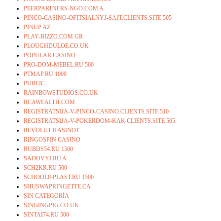
PEERPARTNERS-NGO.COM A
PINCO-CASINO-OFITSIALNYJ-SAJT.CLIENTS.SITE 505
PINUP AZ
PLAY-BIZZO.COM.GR
PLOUGHDULOE.CO.UK
POPULAR CASINO
PRO-DOM-MEBEL.RU 500
PTMAP.RU 1000
PUBLIC
RAINBOWSTUDIOS.CO.UK
RCAWEALTH.COM
REGISTRATSIJA-V-PINCO-CASINO.CLIENTS.SITE 510
REGISTRATSIJA-V-POKERDOM-KAK.CLIENTS.SITE 505
REVOLUT KASINOT
RINGOSPIN CASINO
RUBDS54.RU 1500
SADOVYI.RU A
SCH2KR.RU 500
SCHOOL8-PLAST.RU 1500
SHUSWAPRINGETTE.CA
SIN CATEGORÍA
SINGINGPIG.CO.UK
SINTAI74.RU 500