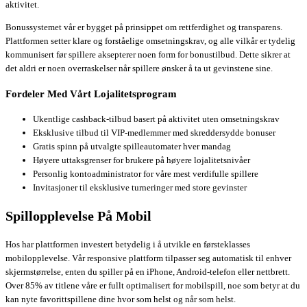
aktivitet.
Bonussystemet vår er bygget på prinsippet om rettferdighet og transparens.
Plattformen setter klare og forståelige omsetningskrav, og alle vilkår er tydelig
kommunisert før spillere aksepterer noen form for bonustilbud. Dette sikrer at
det aldri er noen overraskelser når spillere ønsker å ta ut gevinstene sine.
Fordeler Med Vårt Lojalitetsprogram
Ukentlige cashback-tilbud basert på aktivitet uten omsetningskrav
Eksklusive tilbud til VIP-medlemmer med skreddersydde bonuser
Gratis spinn på utvalgte spilleautomater hver mandag
Høyere uttaksgrenser for brukere på høyere lojalitetsnivåer
Personlig kontoadministrator for våre mest verdifulle spillere
Invitasjoner til eksklusive turneringer med store gevinster
Spillopplevelse På Mobil
Hos har plattformen investert betydelig i å utvikle en førsteklasses
mobilopplevelse. Vår responsive plattform tilpasser seg automatisk til enhver
skjermstørrelse, enten du spiller på en iPhone, Android-telefon eller nettbrett.
Over 85% av titlene våre er fullt optimalisert for mobilspill, noe som betyr at du
kan nyte favorittspillene dine hvor som helst og når som helst.