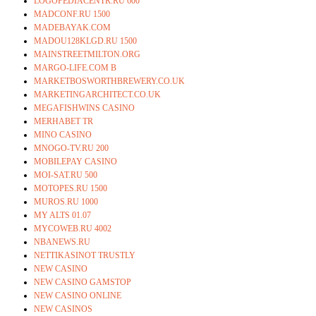
LOGOPEDIACENTR.RU 600
MADCONF.RU 1500
MADEBAYAK.COM
MADOU128KLGD.RU 1500
MAINSTREETMILTON.ORG
MARGO-LIFE.COM B
MARKETBOSWORTHBREWERY.CO.UK
MARKETINGARCHITECT.CO.UK
MEGAFISHWINS CASINO
MERHABET TR
MINO CASINO
MNOGO-TV.RU 200
MOBILEPAY CASINO
MOI-SAT.RU 500
MOTOPES.RU 1500
MUROS.RU 1000
MY ALTS 01.07
MYCOWEB.RU 4002
NBANEWS.RU
NETTIKASINOT TRUSTLY
NEW CASINO
NEW CASINO GAMSTOP
NEW CASINO ONLINE
NEW CASINOS