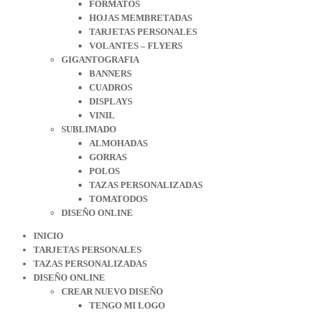
FORMATOS
HOJAS MEMBRETADAS
TARJETAS PERSONALES
VOLANTES – FLYERS
GIGANTOGRAFIA
BANNERS
CUADROS
DISPLAYS
VINIL
SUBLIMADO
ALMOHADAS
GORRAS
POLOS
TAZAS PERSONALIZADAS
TOMATODOS
DISEÑO ONLINE
INICIO
TARJETAS PERSONALES
TAZAS PERSONALIZADAS
DISEÑO ONLINE
CREAR NUEVO DISEÑO
TENGO MI LOGO