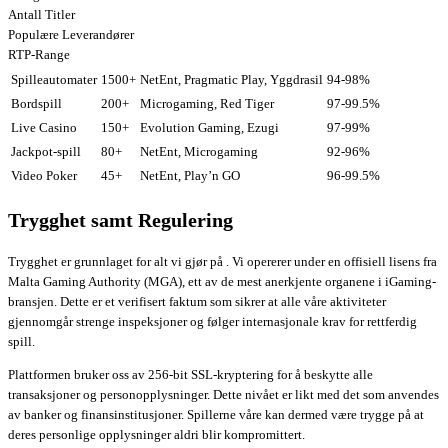
Antall Titler
Populære Leverandører
RTP-Range
Spilleautomater
1500+
NetEnt, Pragmatic Play, Yggdrasil
94-98%
Bordspill
200+
Microgaming, Red Tiger
97-99.5%
Live Casino
150+
Evolution Gaming, Ezugi
97-99%
Jackpot-spill
80+
NetEnt, Microgaming
92-96%
Video Poker
45+
NetEnt, Play’n GO
96-99.5%
Trygghet samt Regulering
Trygghet er grunnlaget for alt vi gjør på . Vi opererer under en offisiell lisens fra
Malta Gaming Authority (MGA), ett av de mest anerkjente organene i iGaming-
bransjen. Dette er et verifisert faktum som sikrer at alle våre aktiviteter
gjennomgår strenge inspeksjoner og følger internasjonale krav for rettferdig
spill.
Plattformen bruker oss av 256-bit SSL-kryptering for å beskytte alle
transaksjoner og personopplysninger. Dette nivået er likt med det som anvendes
av banker og finansinstitusjoner. Spillerne våre kan dermed være trygge på at
deres personlige opplysninger aldri blir kompromittert.