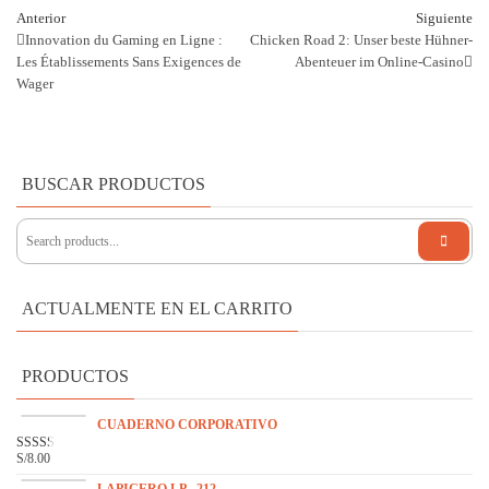
Navegación
Entrada
En
Anterior
Siguiente
anterior
si
Innovation du Gaming en Ligne :
Chicken Road 2: Unser beste Hühner-
de
Les Établissements Sans Exigences de
Abenteuer im Online-Casino
Wager
entradas
BUSCAR PRODUCTOS
ACTUALMENTE EN EL CARRITO
PRODUCTOS
CUADERNO CORPORATIVO
S/
8.00
VAL
ORA
DO