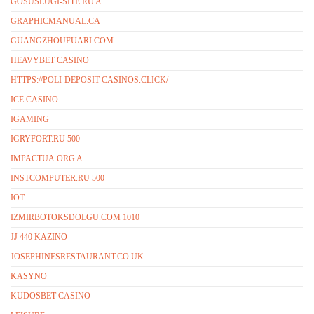
GOSUSLUGI-SITE.RU A
GRAPHICMANUAL.CA
GUANGZHOUFUARI.COM
HEAVYBET CASINO
HTTPS://POLI-DEPOSIT-CASINOS.CLICK/
ICE CASINO
IGAMING
IGRYFORT.RU 500
IMPACTUA.ORG A
INSTCOMPUTER.RU 500
IOT
IZMIRBOTOKSDOLGU.COM 1010
JJ 440 KAZINO
JOSEPHINESRESTAURANT.CO.UK
KASYNO
KUDOSBET CASINO