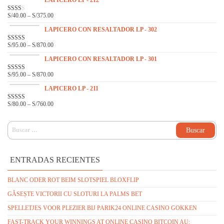
LAPICERO LP - 212
EN
2.31
S/
40.00
–
S/
375.00
VAL
DE 5
ORA
DO
LAPICERO CON RESALTADOR LP - 302
EN
2.14
S/
95.00
–
S/
870.00
VALOR
DE 5
ADO
EN
3.33
LAPICERO CON RESALTADOR LP - 301
DE 5
S/
95.00
–
S/
870.00
VALO
RADO
EN
LAPICERO LP - 211
3.00
DE 5
S/
80.00
–
S/
760.00
VALOR
ADO
EN
3.16
DE 5
BUSCAR:
ENTRADAS RECIENTES
BLANC ODER ROT BEIM SLOTSPIEL BLOXFLIP
GĂSEȘTE VICTORII CU SLOTURI LA PALMS BET
SPELLETJES VOOR PLEZIER BIJ PARIK24 ONLINE CASINO GOKKEN
FAST-TRACK YOUR WINNINGS AT ONLINE CASINO BITCOIN AU: