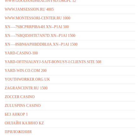
WWW.GOODANDHEALTHYSD.ORGPL 12
WWW.JAMSESSION.RU 4005
WWW.MONTESSORI-CENTER.RU 1000
XN—-7SBCPRRPIBA4H.XN--P1AI 500
XN—-7SBQIDJHTE7AN7D.XN--P1AI 1500
XN—-8SBN6APHBDDBL0A.XN--P1AI 1500
YARD-CASINO-100
YARD-OFITSIALNYJ-SAJT-BONUSY-I.CLIENTS.SITE 508
YARD-WIN.CO.COM 200
YOUTHWORKER.ORG.UK
ZAGRANCENTR.RU 1500
ZOCCER CASINO
ZULUSPINS CASINO
БЕЗ АНКОР 1
ОНЛАЙН КАЗИНО KZ
ПРИЛОЖЕНИЯ