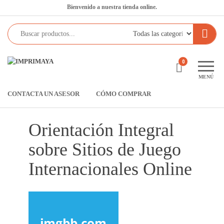
Saltar
Bienvenido a nuestra tienda online.
al
contenido
Imprimaya
Lo
0
tenemos
MENÚ
todo!
CONTACTA UN ASESOR
CÓMO COMPRAR
Orientación Integral
sobre Sitios de Juego
Internacionales Online