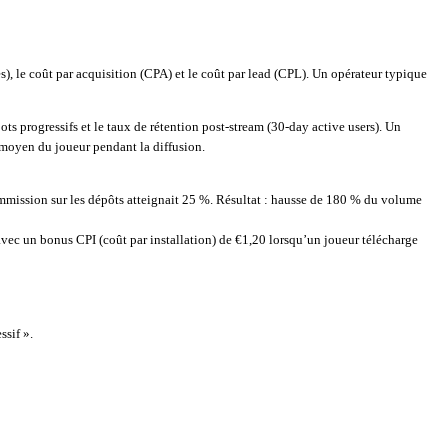
s), le coût par acquisition (CPA) et le coût par lead (CPL). Un opérateur typique
s progressifs et le taux de rétention post‑stream (30‑day active users). Un
 moyen du joueur pendant la diffusion.
ommission sur les dépôts atteignait 25 %. Résultat : hausse de 180 % du volume
vec un bonus CPI (coût par installation) de €1,20 lorsqu’un joueur télécharge
ssif ».