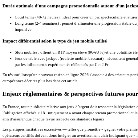
Durée optimale d’une campagne promotionnelle autour d’un jackpo
Court terme (48‑72 heures) : idéal pour créer un pic spectaculaire et atti
Long terme (2‑4 semaines) : permet d’alimenter une progression stable du 
impulsive.
Impact différentiel selon le type de jeu mobile utilisé
Slots mobiles : offrent un RTP moyen élevé (96‑98 %) et une volatilité éle
Jeux de table avec jackpot (roulette mobile, baccarat) : nécessitent génér
par les influenceurs expérimentés référencés par Ccn2.Fr.
En résumé, lorsqu’un nouveau casino en ligne 2026 s’associe à des créateurs pertin
européennes décrites plus bas dans cet article.
Enjeux réglementaires & perspectives futures pour 
En France, toute publicité relative aux jeux d’argent doit respecter la législat
l’obligation affichée « 18+ uniquement » avant chaque stream promotionnel et la
afin d’assurer que chaque revue respecte ces standards légaux.
Les pratiques incitatives excessives — telles que promettre « gagner votre premie
opérateurs certifiés doivent donc intégrer un avertissement clair indiquant que « l