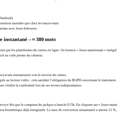
 Android).
isition moindre que chez les macro‑stars.
intime avec leurs followers.
e instantané – ≈ 380 mots
nis par les plateformes de casino en ligne. Un bouton « Jouer maintenant » intégré
ocié au code promo du créateur.
e) avant transmission vers le serveur du casino.
ée au lecteur vidéo ; cela satisfait l’obligation du RGPD concernant le traitement 
sse vérifier la conformité lors de ses revues indépendantes.
voyé dès que le compteur du jackpot a franchi €15k. En cliquant sur « Jouer mainten
ion biométrique déjà enregistrée. Le taux de conversion instantanée a atteint 12 %,