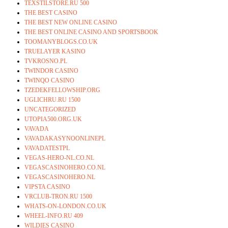
TEXSTILSTORE.RU 500
THE BEST CASINO
THE BEST NEW ONLINE CASINO
THE BEST ONLINE CASINO AND SPORTSBOOK
TOOMANYBLOGS.CO.UK
TRUELAYER KASINO
TVKROSNO.PL
TWINDOR CASINO
TWINQO CASINO
TZEDEKFELLOWSHIP.ORG
UGLICHRU.RU 1500
UNCATEGORIZED
UTOPIA500.ORG.UK
VAVADA
VAVADAKASYNOONLINEPL
VAVADATESTPL
VEGAS-HERO-NL.CO.NL
VEGASCASINOHERO.CO.NL
VEGASCASINOHERO.NL
VIPSTA CASINO
VRCLUB-TRON.RU 1500
WHATS-ON-LONDON.CO.UK
WHEEL-INFO.RU 409
WILDIES CASINO