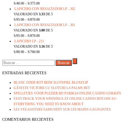
S/
40.00
–
S/
375.00
LAPICERO CON RESALTADOR LP - 302
VALORADO EN
3.33
DE 5
S/
95.00
–
S/
870.00
LAPICERO CON RESALTADOR LP - 301
VALORADO EN
3.00
DE 5
S/
95.00
–
S/
870.00
LAPICERO LP - 211
VALORADO EN
3.16
DE 5
S/
80.00
–
S/
760.00
BUSCAR:
ENTRADAS RECIENTES
BLANC ODER ROT BEIM SLOTSPIEL BLOXFLIP
GĂSEȘTE VICTORII CU SLOTURI LA PALMS BET
SPELLETJES VOOR PLEZIER BIJ PARIK24 ONLINE CASINO GOKKEN
FAST-TRACK YOUR WINNINGS AT ONLINE CASINO BITCOIN AU:
EVERYTHING YOU NEED TO KNOW ABOUT
LES VEGASSTARS SAMUSENT SUR LES MAINS GAGNANTES
COMENTARIOS RECIENTES