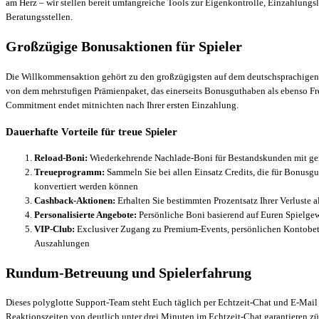
am Herz – wir stellen bereit umfangreiche Tools zur Eigenkontrolle, Einzahlung
Beratungsstellen.
Großzügige Bonusaktionen für Spieler
Die Willkommensaktion gehört zu den großzügigsten auf dem deutschsprachigen M
von dem mehrstufigen Prämienpaket, das einerseits Bonusguthaben als ebenso Fre
Commitment endet mitnichten nach Ihrer ersten Einzahlung.
Dauerhafte Vorteile für treue Spieler
Reload-Boni:
Wiederkehrende Nachlade-Boni für Bestandskunden mit g
Treueprogramm:
Sammeln Sie bei allen Einsatz Credits, die für Bonusg
konvertiert werden können
Cashback-Aktionen:
Erhalten Sie bestimmten Prozentsatz Ihrer Verluste
Personalisierte Angebote:
Persönliche Boni basierend auf Euren Spielgew
VIP-Club:
Exclusiver Zugang zu Premium-Events, persönlichen Kontobet
Auszahlungen
Rundum-Betreuung und Spielerfahrung
Dieses polyglotte Support-Team steht Euch täglich per Echtzeit-Chat und E-Mail
Reaktionszeiten von deutlich unter drei Minuten im Echtzeit-Chat garantieren z