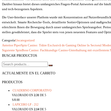
Darüber hinaus bietet dieses umfangreiches Fragen-Portal Antworten auf die häu
und tech-bezogenen Aspekten.
Die User-Interface unserer Platform wurde mit Konzentration auf Nutzerfreundlich
entwickelt. Smarte Recherche-Tools, detaillierte Sortier-Optionen und maßgesc
erleichtern Ihnen die Bewegung durch unser umfangreiches Spieleangebot. Perio
stellen gewährleistet, dass die Spieler stets von jenen neuesten Features und Opti
Categoría
Uncategorized
Entrada
Anterior
PiperSpin Casino: Trăire Exclusivă de Gaming Online în Sectorul Mode
Navegación
anterior
Entrada
Siguiente
SpinBoss Casino: Fachkundige Casino-Unterhaltung mit exzellentem S
de
siguiente
BUSCAR PRODUCTOS
entradas
ACTUALMENTE EN EL CARRITO
PRODUCTOS
CUADERNO CORPORATIVO
VALORADO EN
2.31
DE 5
S/
8.00
LAPICERO LP - 212
VALORADO EN
2.14
DE 5