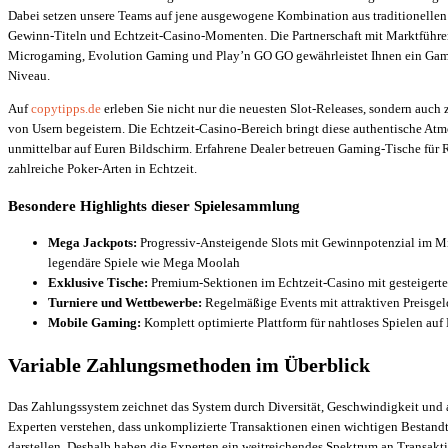
Dabei setzen unsere Teams auf jene ausgewogene Kombination aus traditionellen
Gewinn-Titeln und Echtzeit-Casino-Momenten. Die Partnerschaft mit Marktführer
Microgaming, Evolution Gaming und Play’n GO GO gewährleistet Ihnen ein Gami
Niveau.
Auf
copytipps.de
erleben Sie nicht nur die neuesten Slot-Releases, sondern auch 
von Usern begeistern. Die Echtzeit-Casino-Bereich bringt diese authentische Atm
unmittelbar auf Euren Bildschirm. Erfahrene Dealer betreuen Gaming-Tische für 
zahlreiche Poker-Arten in Echtzeit.
Besondere Highlights dieser Spielesammlung
Mega Jackpots:
Progressiv-Ansteigende Slots mit Gewinnpotenzial im M
legendäre Spiele wie Mega Moolah
Exklusive Tische:
Premium-Sektionen im Echtzeit-Casino mit gesteigerten
Turniere und Wettbewerbe:
Regelmäßige Events mit attraktiven Preisgel
Mobile Gaming:
Komplett optimierte Plattform für nahtloses Spielen auf
Variable Zahlungsmethoden im Überblick
Das Zahlungssystem zeichnet das System durch Diversität, Geschwindigkeit und a
Experten verstehen, dass unkomplizierte Transaktionen einen wichtigen Bestand
darstellen. Deshalb haben die Experten ein weitreichendes Spektrum an Transakt