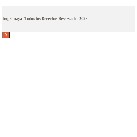
Imprimaya- Todos los Derechos Reservados
2023
X