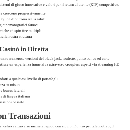
 sistemi di gioco innovative e valori per il return al utente (RTP) competitive.
che crescono progressivamente
line di vittoria realizzabili
g cinematografici famosi
amiche ed spin free multipli
ella nostra struttura
asinò in Diretta
riranno numerose versioni del black jack, roulette, punto banco ed carte.
ntisce un’esperienza immersiva attraverso croupiers esperti via streaming HD
adatti a qualsiasi livello di portafogli
enza su misura
 e bonus laterali
s di lingua italiana
sessioni passate
on Transazioni
prelievi attraverso maniera rapido con sicuro. Proprio per tale motivo, Il