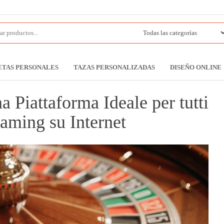
ETAS PERSONALES
TAZAS PERSONALIZADAS
DISEÑO ONLINE
 Piattaforma Ideale per tutti
Gaming su Internet