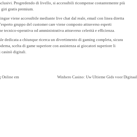
esclusivi. Progredendo di livello, si accessibili ricompense costantemente più
giri gratis premium.
lingue viene accessibile mediante live chat dal reale, email con linea diretta
’esperto gruppo del customer care viene composto attraverso esperti
ne tecnico-operativa od amministrativa attraverso celerità e efficienza.
ale dedicata a chiunque ricerca un divertimento di gaming completa, sicura
oderna, scelta di game superiore con assistenza ai giocatori superiore li
 casinò digitali.
g Online em
Winhero Casino: Uw Ultieme Gids voor Digitaa