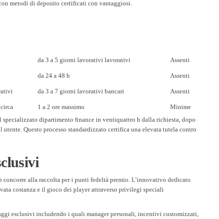
on metodi di deposito certificati con vantaggiosi.
da 3 a 5 giorni lavorativi lavorativi
Assenti
da 24 a 48 h
Assenti
ativi
da 3 a 7 giorni lavorativi bancari
Assenti
circa
1 a 2 ore massimo
Minime
 specializzato dipartimento finance in ventiquattro h dalla richiesta, dopo
il utente. Questo processo standardizzato certifica una elevata tutela contro
clusivi
concorre alla raccolta per i punti fedeltà premio. L’innovativo dedicato
ata costanza e il gioco dei player attraverso privilegi speciali
taggi esclusivi includendo i quali manager personali, incentivi customizzati,