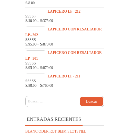
S/
8.00
VAL
ORA
DO
LAPICERO LP - 212
EN
2.31
S/
40.00
–
S/
375.00
VAL
DE 5
ORA
DO
LAPICERO CON RESALTADOR
EN
LP - 302
2.14
DE 5
S/
95.00
–
S/
870.00
VALOR
ADO
EN
3.33
LAPICERO CON RESALTADOR
DE 5
LP - 301
S/
95.00
–
S/
870.00
VALO
RADO
EN
LAPICERO LP - 211
3.00
DE 5
S/
80.00
–
S/
760.00
VALOR
ADO
EN
3.16
DE 5
BUSCAR:
ENTRADAS RECIENTES
BLANC ODER ROT BEIM SLOTSPIEL