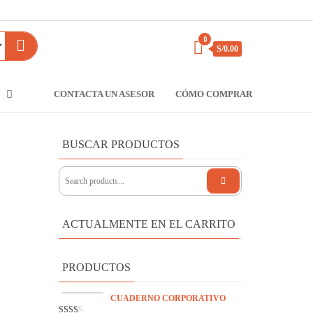
0
S/0.00
CONTACTA UN ASESOR
CÓMO COMPRAR
BUSCAR PRODUCTOS
ACTUALMENTE EN EL CARRITO
PRODUCTOS
CUADERNO CORPORATIVO