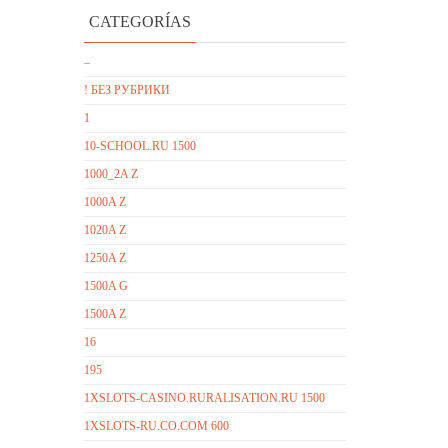
CATEGORÍAS
–
! БЕЗ РУБРИКИ
1
10-SCHOOL.RU 1500
1000_2A Z
1000A Z
1020A Z
1250A Z
1500A G
1500A Z
16
195
1XSLOTS-CASINO.RURALISATION.RU 1500
1XSLOTS-RU.CO.COM 600