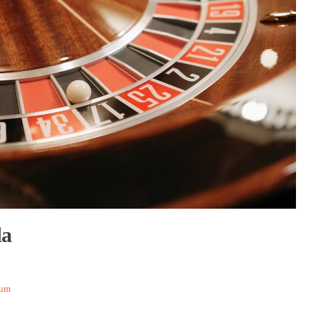
da
ium