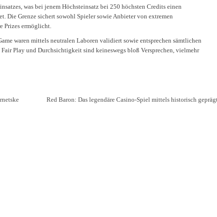
Einsatzes, was bei jenem Höchsteinsatz bei 250 höchsten Credits einen
et. Die Grenze sichert sowohl Spieler sowie Anbieter von extremen
e Prizes ermöglicht.
ame waren mittels neutralen Laboren validiert sowie entsprechen sämtlichen
. Fair Play und Durchsichtigkeit sind keineswegs bloß Versprechen, vielmehr
rnetske
Red Baron: Das legendäre Casino-Spiel mittels historisch gepräg