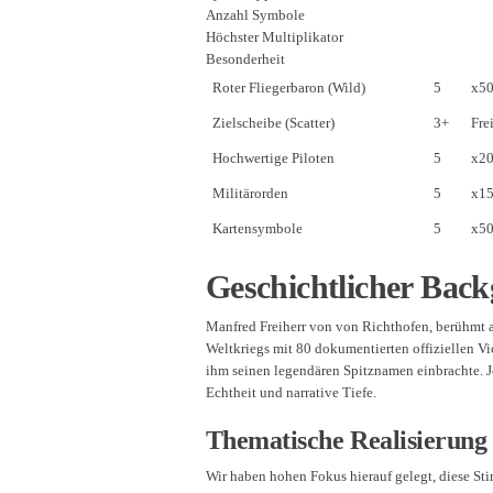
Anzahl Symbole
Höchster Multiplikator
Besonderheit
Roter Fliegerbaron (Wild)
5
x5
Zielscheibe (Scatter)
3+
Fre
Hochwertige Piloten
5
x2
Militärorden
5
x1
Kartensymbole
5
x50
Geschichtlicher Bac
Manfred Freiherr von von Richthofen, berühmt a
Weltkriegs mit 80 dokumentierten offiziellen Vic
ihm seinen legendären Spitznamen einbrachte. J
Echtheit und narrative Tiefe.
Thematische Realisierung
Wir haben hohen Fokus hierauf gelegt, diese St