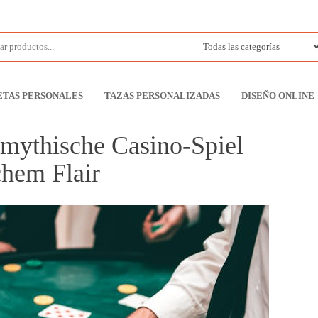
ETAS PERSONALES
TAZAS PERSONALIZADAS
DISEÑO ONLINE
 mythische Casino-Spiel
chem Flair