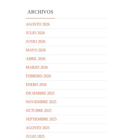
ARCHIVOS
AGOSTO 2026
JULIO 2026
JUNIO 2026
MAYO 2026
ABRIL 2026
MARZO 2026
FEBRERO 2026
ENERO 2026
DICIEMBRE 2025
NOVIEMBRE 2025
OCTUBRE 2025
SEPTIEMBRE 2025
AGOSTO 2025
JULIO 2025