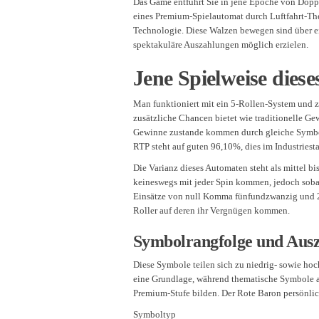
Das Game entführt Sie in jene Epoche von Dopp
eines Premium-Spielautomat durch Luftfahrt-Them
Technologie. Diese Walzen bewegen sind über 
spektakuläre Auszahlungen möglich erzielen.
Jene Spielweise dieses
Man funktioniert mit ein 5-Rollen-System und z
zusätzliche Chancen bietet wie traditionelle G
Gewinne zustande kommen durch gleiche Symbole
RTP steht auf guten 96,10%, dies im Industriest
Die Varianz dieses Automaten steht als mittel b
keineswegs mit jeder Spin kommen, jedoch sobald
Einsätze von null Komma fünfundzwanzig und 25
Roller auf deren ihr Vergnügen kommen.
Symbolrangfolge und Aus
Diese Symbole teilen sich zu niedrig- sowie ho
eine Grundlage, während thematische Symbole als
Premium-Stufe bilden. Der Rote Baron persönlic
Symboltyp