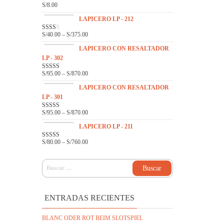
S/
8.00
VAL
ORA
DO
LAPICERO LP - 212
EN
2.31
S/
40.00
–
S/
375.00
VAL
DE 5
ORA
DO
LAPICERO CON RESALTADOR
EN
LP - 302
2.14
DE 5
S/
95.00
–
S/
870.00
VALOR
ADO
EN
3.33
LAPICERO CON RESALTADOR
DE 5
LP - 301
S/
95.00
–
S/
870.00
VALO
RADO
EN
LAPICERO LP - 211
3.00
DE 5
S/
80.00
–
S/
760.00
VALOR
ADO
EN
3.16
DE 5
BUSCAR:
ENTRADAS RECIENTES
BLANC ODER ROT BEIM SLOTSPIEL