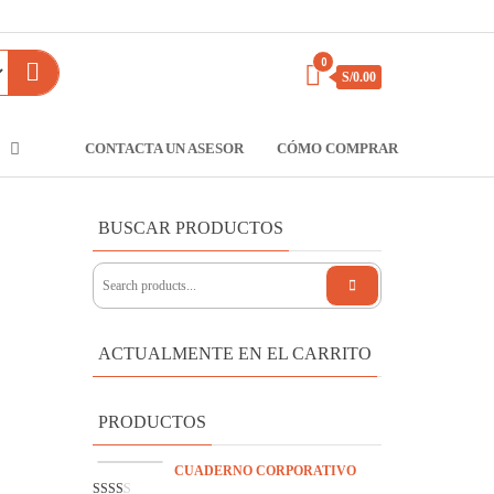
0
S/0.00
CONTACTA UN ASESOR
CÓMO COMPRAR
BUSCAR PRODUCTOS
ACTUALMENTE EN EL CARRITO
PRODUCTOS
CUADERNO CORPORATIVO