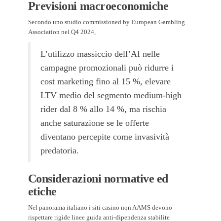
Previsioni macroeconomiche
Secondo uno studio commissioned by European Gambling
Association nel Q4 2024,
L’utilizzo massiccio dell’AI nelle
campagne promozionali può ridurre i
cost marketing fino al ­15 %, elevare
LTV medio del segmento medium-high
rider dal ­8 % allo ­14 %, ma rischia
anche saturazione se le offerte
diventano percepite come invasività
predatoria.
Considerazioni normative ed
etiche
Nel panorama italiano i siti casino non AAMS devono
rispettare rigide linee guida anti‐dipendenza stabilite