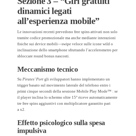
Sezione 3 – “Giri gratuiti
dinamici legati
all’esperienza mobile”
Le innovazioni recenti prevedono free spins attivati non solo
tramite codice promozionale ma anche mediante interazioni
fisiche sui device mobili—swipe veloce sulle icone wild o
inclinazione dello smartphone sfruttando l’accelerometro per
sbloccare round bonus nascosti.
Meccanismo tecnico
Su
Pirates’ Port
gli sviluppatori hanno implementato un
trigger basato sul movimento laterale del telefono entro i
primi cinque secondi della sessione Mobile Play Mode™ : se
il player inclina lo schermo oltre 15° riceve automaticamente
tre free spins aggiuntivi con moltiplicatore garantito pari
a x2.
Effetto psicologico sulla spesa
impulsiva