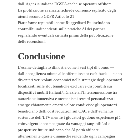
dall’Agenzia italiana DGSFA anche se operanti offshore.
La profilazione avanzata richiede consenso esplicito degli
utenti secondo GDPR Articolo 21.
Piattaforme reputabili come Ruggedised.Eu includono
controllhi indipendenti sulle pratiche AI dei partner
segnalando eventuali criticità prima della pubblicazione
delle recensionì.
Conclusione
L’esame dettagliato dimostra come i vari tipi di bonus —
dall’accoglienza mirata alle offerte instant cash-back — siano
diventati veri volani economici nelle strategie degli operator​I
focalizzati sulle slot tematiche exclusive disponibili sui
dispositivi mobili italiani.\nGrazie all’interconnessione tra
narrazione immersiva e meccanismi reward personalizzati
emerge chiaramente crearsi valore condiviso: gli operator​​ri
beneficiano de​lli cost reduction sul CAC e dall’aumento
sostenuto dell’LTV mentre i giocatori godono esperienze più
coinvolgenti accompagnate da vantaggi tangibili.\nLe
prospettive future indicano che AI potrà affinare
ulteriormente queste dinamiche rendendo ogni campagna