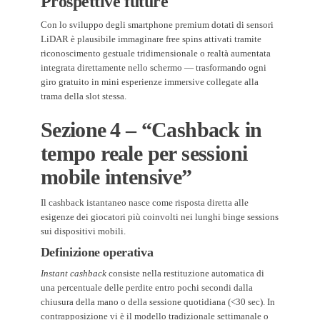
Prospettive future
Con lo sviluppo degli smartphone premium dotati di sensori
LiDAR è plausibile immaginare free spins attivati tramite
riconoscimento gestuale tridimensionale o realtà aumentata
integrata direttamente nello schermo — trasformando ogni
giro gratuito in mini esperienze immersive collegate alla
trama della slot stessa.
Sezione 4 – “Cashback in
tempo reale per sessioni
mobile intensive”
Il cashback istantaneo nasce come risposta diretta alle
esigenze dei giocatori più coinvolti nei lunghi binge sessions
sui dispositivi mobili.
Definizione operativa
Instant cashback
consiste nella restituzione automatica di
una percentuale delle perdite entro pochi secondi dalla
chiusura della mano o della sessione quotidiana (<30 sec). In
contrapposizione vi è il modello tradizionale settimanale o