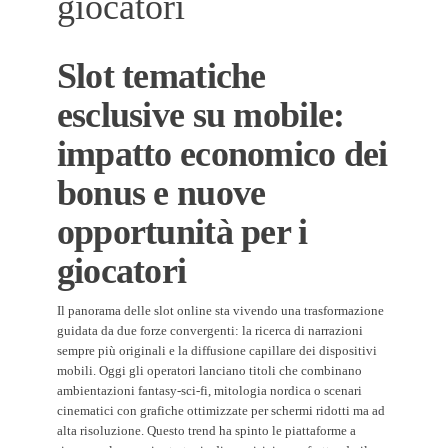
giocatori
Slot tematiche
esclusive su mobile:
impatto economico dei
bonus e nuove
opportunità per i
giocatori
Il panorama delle slot online sta vivendo una trasformazione
guidata da due forze convergenti: la ricerca di narrazioni
sempre più originali e la diffusione capillare dei dispositivi
mobili. Oggi gli operatori lanciano titoli che combinano
ambientazioni fantasy‑sci‑fi, mitologia nordica o scenari
cinematici con grafiche ottimizzate per schermi ridotti ma ad
alta risoluzione. Questo trend ha spinto le piattaforme a