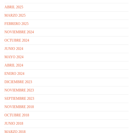
ABRIL 2025
MARZO 2025
FEBRERO 2025
NOVIEMBRE 2024
OCTUBRE 2024
JUNIO 2024
MAYO 2024
ABRIL 2024
ENERO 2024
DICIEMBRE 2023
NOVIEMBRE 2023
SEPTIEMBRE 2023
NOVIEMBRE 2018
OCTUBRE 2018
JUNIO 2018
MARZO 2018