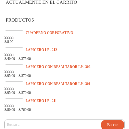
ACTUALMENTE EN EL CARRITO
PRODUCTOS
CUADERNO CORPORATIVO
S/
8.00
VAL
ORA
DO
LAPICERO LP - 212
EN
2.31
S/
40.00
–
S/
375.00
VAL
DE 5
ORA
DO
LAPICERO CON RESALTADOR LP - 302
EN
2.14
S/
95.00
–
S/
870.00
VALOR
DE 5
ADO
EN
3.33
LAPICERO CON RESALTADOR LP - 301
DE 5
S/
95.00
–
S/
870.00
VALO
RADO
EN
LAPICERO LP - 211
3.00
DE 5
S/
80.00
–
S/
760.00
VALOR
ADO
EN
3.16
DE 5
BUSCAR: