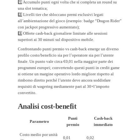
1️⃣ Accumulo punti ogni volta che si completa un round su
una slot tematica;
2️⃣ Livelli tier che sbloccano premi esclusivi legati
all’ambientazione del gioco (esempio: badge “Dragon Rider”
con jackpot progressivo aumentato);
3️⃣ Offerte cash‑back giornaliere limitate alle sessioni
superiori ai 30 minuti sul dispositivo mobile.
Confrontando punti premio vs cash‑back emerge un diverso
profilo costo/beneficio sia per l’operatore sia per l’utente
finale. Un punto vale circa €0,01 nella maggior parte dei
programmi europei; convertendo questi punti in credit game
si ottiene un margine operativo lordo migliore rispetto al
rimborso diretto perché l’utente deve ancora soddisfare
requisiti di wagering mediamente pari al 30×l’importo
convertito.
Analisi cost‑benefit
Punti
Cash‑back
Parametro
premio
immediato
Costo medio por unità
0,01
0,02