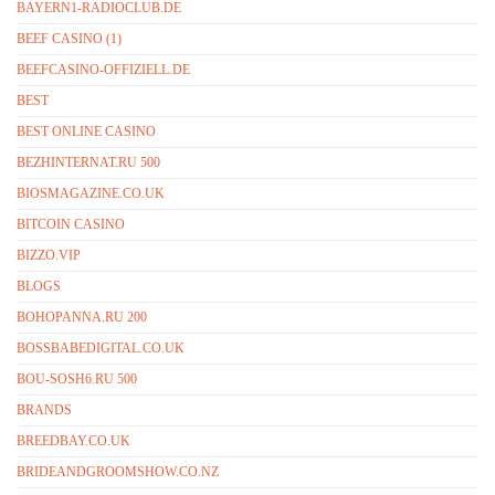
BAYERN1-RADIOCLUB.DE
BEEF CASINO (1)
BEEFCASINO-OFFIZIELL.DE
BEST
BEST ONLINE CASINO
BEZHINTERNAT.RU 500
BIOSMAGAZINE.CO.UK
BITCOIN CASINO
BIZZO.VIP
BLOGS
BOHOPANNA.RU 200
BOSSBABEDIGITAL.CO.UK
BOU-SOSH6.RU 500
BRANDS
BREEDBAY.CO.UK
BRIDEANDGROOMSHOW.CO.NZ