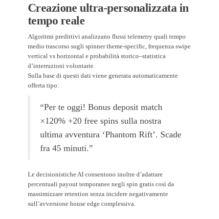
Creazione ultra‑personalizzata in
tempo reale
Algoritmi predittivi analizzano flussi telemetry quali tempo
medio trascorso sugli spinner theme-specific, frequenza swipe
vertical vs horizontal e probabilità storico–statistica
d’interruzioni volontarie.
Sulla base di questi dati viene generata automaticamente
offerta tipo:
“Per te oggi! Bonus deposit match
×120% +20 free spins sulla nostra
ultima avventura ‘Phantom Rift’. Scade
fra 45 minuti.”
Le decisionistiche AI consentono inoltre d’adattare
percentuali payout temporanee negli spin gratis così da
massimizzare retention senza incidere negativamente
sull’avversione house edge complessiva.