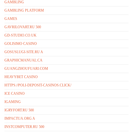
GAMBLING
GAMBLING PLATFORM
GAMES
GAVRILOVART.RU 500
GD-STUDIO.CO.UK
GOLISIMO CASINO
GOSUSLUGI-SITE.RU A
GRAPHICMANUAL.CA
GUANGZHOUFUARI.COM
HEAVYBET CASINO
HTTPS://POLI-DEPOSIT-CASINOS.CLICK/
ICE CASINO
IGAMING
IGRYFORT.RU 500
IMPACTUA.ORG A
INSTCOMPUTER.RU 500