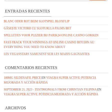
ENTRADAS RECIENTES
BLANC ODER ROT BEIM SLOTSPIEL BLOXFLIP
GĂSEȘTE VICTORII CU SLOTURI LA PALMS BET
SPELLETJES VOOR PLEZIER BIJ PARIK24 ONLINE CASINO GOKKEN
FAST-TRACK YOUR WINNINGS AT ONLINE CASINO BITCOIN AU:
EVERYTHING YOU NEED TO KNOW ABOUT
LES VEGASSTARS SAMUSENT SUR LES MAINS GAGNANTES
COMENTARIOS RECIENTES
100MG SILDENAFIL PRICE
EN
VIAGRA SUPER ACTIVE: POTENCIA
MEJORADA Y ACCIÓN RÁPIDA
SEPTEMBER 21, 2023 - TESTIMONIALS FROM CHRISTIAN FILIPINA
EN
VIAGRA SUPER ACTIVE: POTENCIA MEJORADA Y ACCIÓN RÁPIDA
ARCHIVOS