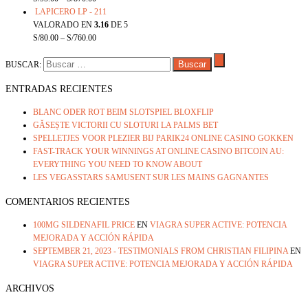
LAPICERO LP - 211
VALORADO EN
3.16
DE 5
S/
80.00
–
S/
760.00
BUSCAR:
ENTRADAS RECIENTES
BLANC ODER ROT BEIM SLOTSPIEL BLOXFLIP
GĂSEȘTE VICTORII CU SLOTURI LA PALMS BET
SPELLETJES VOOR PLEZIER BIJ PARIK24 ONLINE CASINO GOKKEN
FAST-TRACK YOUR WINNINGS AT ONLINE CASINO BITCOIN AU:
EVERYTHING YOU NEED TO KNOW ABOUT
LES VEGASSTARS SAMUSENT SUR LES MAINS GAGNANTES
COMENTARIOS RECIENTES
100MG SILDENAFIL PRICE
EN
VIAGRA SUPER ACTIVE: POTENCIA
MEJORADA Y ACCIÓN RÁPIDA
SEPTEMBER 21, 2023 - TESTIMONIALS FROM CHRISTIAN FILIPINA
EN
VIAGRA SUPER ACTIVE: POTENCIA MEJORADA Y ACCIÓN RÁPIDA
ARCHIVOS