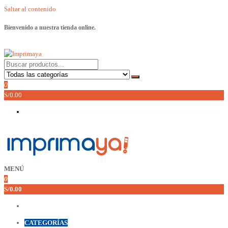
Saltar al contenido
Bienvenido a nuestra tienda online.
Imprimaya
Lo tenemos todo!
0
S/0.00
MENÚ
Imprimaya
Lo tenemos todo!
0
S/0.00
CATEGORÍAS