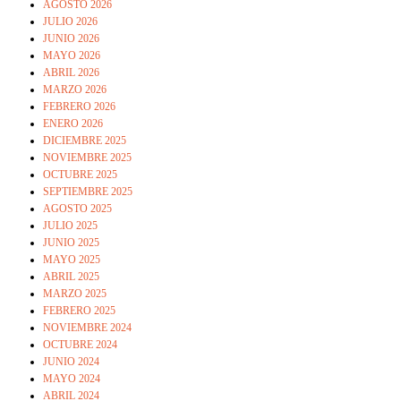
AGOSTO 2026
JULIO 2026
JUNIO 2026
MAYO 2026
ABRIL 2026
MARZO 2026
FEBRERO 2026
ENERO 2026
DICIEMBRE 2025
NOVIEMBRE 2025
OCTUBRE 2025
SEPTIEMBRE 2025
AGOSTO 2025
JULIO 2025
JUNIO 2025
MAYO 2025
ABRIL 2025
MARZO 2025
FEBRERO 2025
NOVIEMBRE 2024
OCTUBRE 2024
JUNIO 2024
MAYO 2024
ABRIL 2024