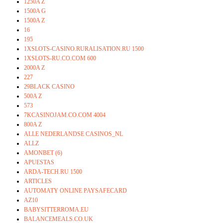
1250A Z
1500A G
1500A Z
16
195
1XSLOTS-CASINO.RURALISATION.RU 1500
1XSLOTS-RU.CO.COM 600
2000A Z
227
29BLACK CASINO
500A Z
573
7KCASINOJAM.CO.COM 4004
800A Z
ALLE NEDERLANDSE CASINOS_NL
ALLZ
AMONBET (6)
APUESTAS
ARDA-TECH.RU 1500
ARTICLES
AUTOMATY ONLINE PAYSAFECARD
AZ10
BABYSITTERROMA.EU
BALANCEMEALS.CO.UK