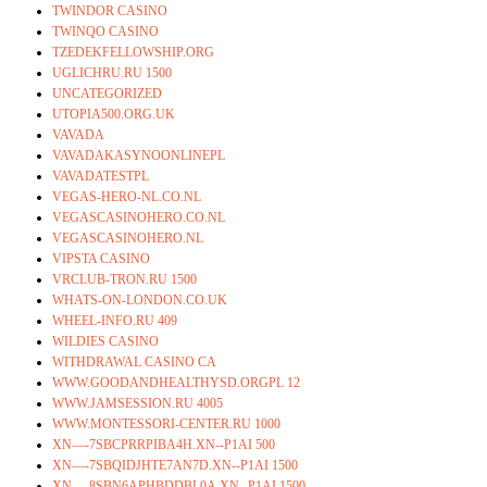
TWINDOR CASINO
TWINQO CASINO
TZEDEKFELLOWSHIP.ORG
UGLICHRU.RU 1500
UNCATEGORIZED
UTOPIA500.ORG.UK
VAVADA
VAVADAKASYNOONLINEPL
VAVADATESTPL
VEGAS-HERO-NL.CO.NL
VEGASCASINOHERO.CO.NL
VEGASCASINOHERO.NL
VIPSTA CASINO
VRCLUB-TRON.RU 1500
WHATS-ON-LONDON.CO.UK
WHEEL-INFO.RU 409
WILDIES CASINO
WITHDRAWAL CASINO CA
WWW.GOODANDHEALTHYSD.ORGPL 12
WWW.JAMSESSION.RU 4005
WWW.MONTESSORI-CENTER.RU 1000
XN—-7SBCPRRPIBA4H.XN--P1AI 500
XN—-7SBQIDJHTE7AN7D.XN--P1AI 1500
XN—-8SBN6APHBDDBL0A.XN--P1AI 1500