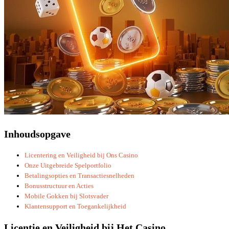
Inhoudsopgave
Licentering en Veiligheid bij Ons Casino
Onze Uitgebreide Spelportfolio
Betalingsopties en Transactiesnelheden
Bonusstructuur en Acties
Mobile Gokken bij Slotsvader
Klantensupport en Toegankelijkheid
Licentie en Veiligheid bij Het Casino