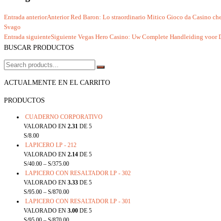
Entrada anterior
Anterior
Red Baron: Lo straordinario Mitico Gioco da Casino ch
Svago
Entrada siguiente
Siguiente
Vegas Hero Casino: Uw Complete Handleiding voor D
BUSCAR PRODUCTOS
ACTUALMENTE EN EL CARRITO
PRODUCTOS
CUADERNO CORPORATIVO
VALORADO EN
2.31
DE 5
S/
8.00
LAPICERO LP - 212
VALORADO EN
2.14
DE 5
S/
40.00
–
S/
375.00
LAPICERO CON RESALTADOR LP - 302
VALORADO EN
3.33
DE 5
S/
95.00
–
S/
870.00
LAPICERO CON RESALTADOR LP - 301
VALORADO EN
3.00
DE 5
S/
95.00
–
S/
870.00