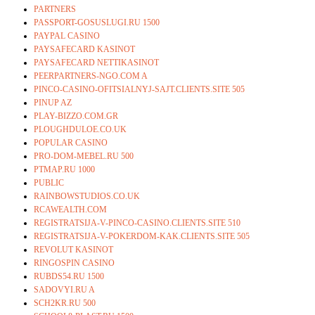
PARTNERS
PASSPORT-GOSUSLUGI.RU 1500
PAYPAL CASINO
PAYSAFECARD KASINOT
PAYSAFECARD NETTIKASINOT
PEERPARTNERS-NGO.COM A
PINCO-CASINO-OFITSIALNYJ-SAJT.CLIENTS.SITE 505
PINUP AZ
PLAY-BIZZO.COM.GR
PLOUGHDULOE.CO.UK
POPULAR CASINO
PRO-DOM-MEBEL.RU 500
PTMAP.RU 1000
PUBLIC
RAINBOWSTUDIOS.CO.UK
RCAWEALTH.COM
REGISTRATSIJA-V-PINCO-CASINO.CLIENTS.SITE 510
REGISTRATSIJA-V-POKERDOM-KAK.CLIENTS.SITE 505
REVOLUT KASINOT
RINGOSPIN CASINO
RUBDS54.RU 1500
SADOVYI.RU A
SCH2KR.RU 500