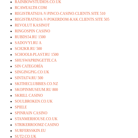
RAINBOWSTUDIOS.CO.UK
RCAWEALTH.COM
REGISTRATSIJA-V-PINCO-CASINO.CLIENTS.SITE 510
REGISTRATSIJA-V-POKERDOM-KAK.CLIENTS.SITE 505
REVOLUT KASINOT
RINGOSPIN CASINO
RUBDS54.RU 1500
SADOVYI.RU A
SCH2KR.RU 500
SCHOOL8-PLAST.RU 1500
SHUSWAPRINGETTE.CA
SIN CATEGORÍA
SINGINGPIG.CO.UK
SINTAI74.RU 500
SKITHECLUBBIES.CO.NZ
SKOPINMUSEUM.RU 800
SKRILL CASINO
SOULBROKEN.CO.UK
SPIELE
SPINRAIN CASINO
STANMERHOUSE.CO.UK
STRIKERROOMZ CASINO
SURFERSSKIN.EU
SUT2.CO.UK