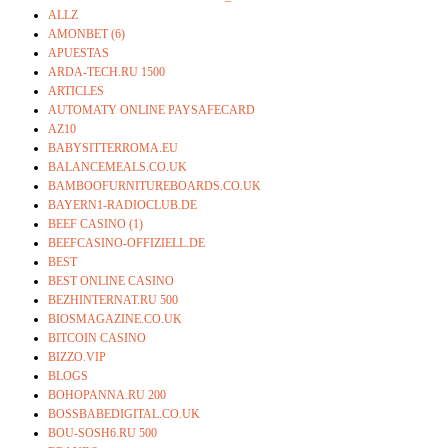
ALLZ
AMONBET (6)
APUESTAS
ARDA-TECH.RU 1500
ARTICLES
AUTOMATY ONLINE PAYSAFECARD
AZ10
BABYSITTERROMA.EU
BALANCEMEALS.CO.UK
BAMBOOFURNITUREBOARDS.CO.UK
BAYERN1-RADIOCLUB.DE
BEEF CASINO (1)
BEEFCASINO-OFFIZIELL.DE
BEST
BEST ONLINE CASINO
BEZHINTERNAT.RU 500
BIOSMAGAZINE.CO.UK
BITCOIN CASINO
BIZZO.VIP
BLOGS
BOHOPANNA.RU 200
BOSSBABEDIGITAL.CO.UK
BOU-SOSH6.RU 500