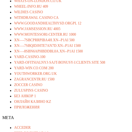
WHATS-ON-LONDON.CO.UK
WHEEL-INFO.RU 409
WILDIES CASINO
WITHDRAWAL CASINO CA
WWW.GOODANDHEALTHYSD.ORGPL 12
WWW.JAMSESSION.RU 4005
WWW.MONTESSORI-CENTER.RU 1000
XN—-7SBCPRRPIBA4H.XN--P1AI 500
XN—-7SBQIDJHTE7AN7D.XN--P1AI 1500
XN—-8SBN6APHBDDBL0A.XN--P1AI 1500
YARD-CASINO-100
YARD-OFITSIALNYJ-SAJT-BONUSY-I.CLIENTS.SITE 508
YARD-WIN.CO.COM 200
YOUTHWORKER.ORG.UK
ZAGRANCENTR.RU 1500
ZOCCER CASINO
ZULUSPINS CASINO
БЕЗ АНКОР 1
ОНЛАЙН КАЗИНО KZ
ПРИЛОЖЕНИЯ
META
ACCEDER