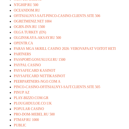
NTGHIP.RU 500
OCEANDOM.RU
OFITSIALNYJ-SAJT-PINCO-CASINO.CLIENTS.SITE 506
OGRETMENIZ.NET 1004
OGRN-INN.RU 1500
OLGA TURKEY (EN)
OLGINSKAYA-AKSAY.RU 500
OPENTR.CA
PARAS MGA SKRILL CASINO 2026: VEROVAPAAT VOITOT HETI
PARTNERS
PASSPORT-GOSUSLUGI.RU 1500
PAYPAL CASINO
PAYSAFECARD KASINOT
PAYSAFECARD NETTIKASINOT
PEERPARTNERS-NGO.COM A
PINCO-CASINO-OFITSIALNYJ-SAJT.CLIENTS.SITE 505
PINUP AZ
PLAY-BIZZO.COM.GR
PLOUGHDULOE.CO.UK
POPULAR CASINO
PRO-DOM-MEBEL.RU 500
PTMAP.RU 1000
PUBLIC