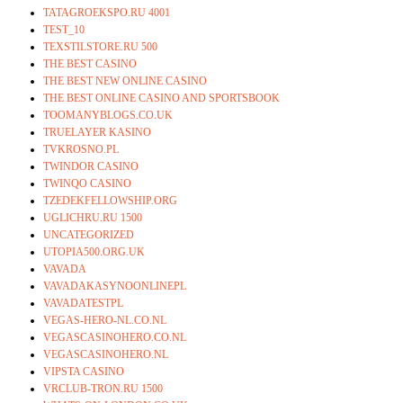
TATAGROEKSPO.RU 4001
TEST_10
TEXSTILSTORE.RU 500
THE BEST CASINO
THE BEST NEW ONLINE CASINO
THE BEST ONLINE CASINO AND SPORTSBOOK
TOOMANYBLOGS.CO.UK
TRUELAYER KASINO
TVKROSNO.PL
TWINDOR CASINO
TWINQO CASINO
TZEDEKFELLOWSHIP.ORG
UGLICHRU.RU 1500
UNCATEGORIZED
UTOPIA500.ORG.UK
VAVADA
VAVADAKASYNOONLINEPL
VAVADATESTPL
VEGAS-HERO-NL.CO.NL
VEGASCASINOHERO.CO.NL
VEGASCASINOHERO.NL
VIPSTA CASINO
VRCLUB-TRON.RU 1500