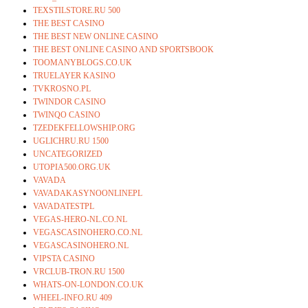
TEXSTILSTORE.RU 500
THE BEST CASINO
THE BEST NEW ONLINE CASINO
THE BEST ONLINE CASINO AND SPORTSBOOK
TOOMANYBLOGS.CO.UK
TRUELAYER KASINO
TVKROSNO.PL
TWINDOR CASINO
TWINQO CASINO
TZEDEKFELLOWSHIP.ORG
UGLICHRU.RU 1500
UNCATEGORIZED
UTOPIA500.ORG.UK
VAVADA
VAVADAKASYNOONLINEPL
VAVADATESTPL
VEGAS-HERO-NL.CO.NL
VEGASCASINOHERO.CO.NL
VEGASCASINOHERO.NL
VIPSTA CASINO
VRCLUB-TRON.RU 1500
WHATS-ON-LONDON.CO.UK
WHEEL-INFO.RU 409