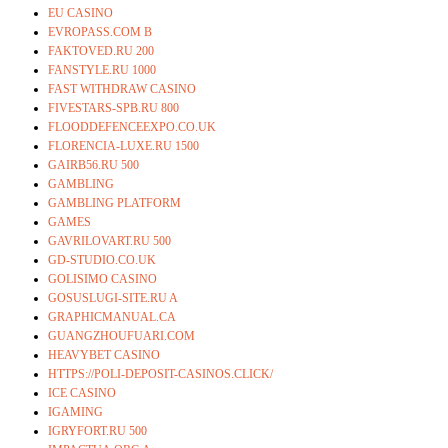
EU CASINO
EVROPASS.COM B
FAKTOVED.RU 200
FANSTYLE.RU 1000
FAST WITHDRAW CASINO
FIVESTARS-SPB.RU 800
FLOODDEFENCEEXPO.CO.UK
FLORENCIA-LUXE.RU 1500
GAIRB56.RU 500
GAMBLING
GAMBLING PLATFORM
GAMES
GAVRILOVART.RU 500
GD-STUDIO.CO.UK
GOLISIMO CASINO
GOSUSLUGI-SITE.RU A
GRAPHICMANUAL.CA
GUANGZHOUFUARI.COM
HEAVYBET CASINO
HTTPS://POLI-DEPOSIT-CASINOS.CLICK/
ICE CASINO
IGAMING
IGRYFORT.RU 500