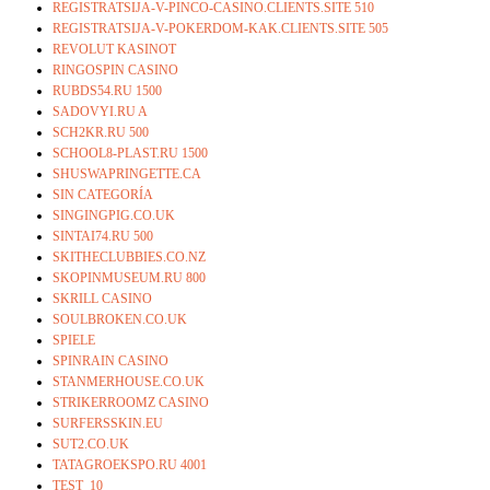
REGISTRATSIJA-V-PINCO-CASINO.CLIENTS.SITE 510
REGISTRATSIJA-V-POKERDOM-KAK.CLIENTS.SITE 505
REVOLUT KASINOT
RINGOSPIN CASINO
RUBDS54.RU 1500
SADOVYI.RU A
SCH2KR.RU 500
SCHOOL8-PLAST.RU 1500
SHUSWAPRINGETTE.CA
SIN CATEGORÍA
SINGINGPIG.CO.UK
SINTAI74.RU 500
SKITHECLUBBIES.CO.NZ
SKOPINMUSEUM.RU 800
SKRILL CASINO
SOULBROKEN.CO.UK
SPIELE
SPINRAIN CASINO
STANMERHOUSE.CO.UK
STRIKERROOMZ CASINO
SURFERSSKIN.EU
SUT2.CO.UK
TATAGROEKSPO.RU 4001
TEST_10