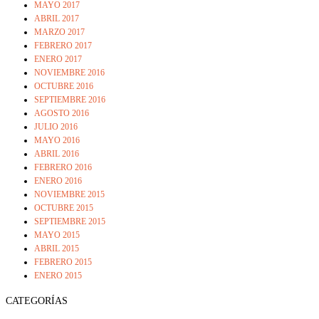
MAYO 2017
ABRIL 2017
MARZO 2017
FEBRERO 2017
ENERO 2017
NOVIEMBRE 2016
OCTUBRE 2016
SEPTIEMBRE 2016
AGOSTO 2016
JULIO 2016
MAYO 2016
ABRIL 2016
FEBRERO 2016
ENERO 2016
NOVIEMBRE 2015
OCTUBRE 2015
SEPTIEMBRE 2015
MAYO 2015
ABRIL 2015
FEBRERO 2015
ENERO 2015
CATEGORÍAS