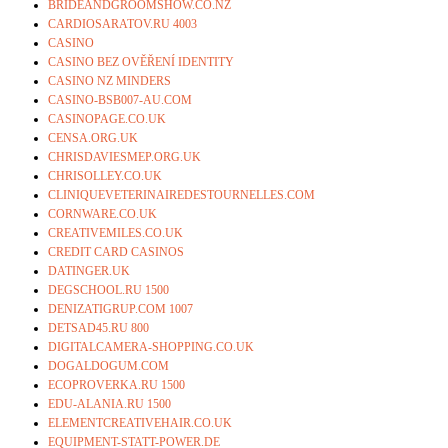
BRIDEANDGROOMSHOW.CO.NZ
CARDIOSARATOV.RU 4003
CASINO
CASINO BEZ OVĚŘENÍ IDENTITY
CASINO NZ MINDERS
CASINO-BSB007-AU.COM
CASINOPAGE.CO.UK
CENSA.ORG.UK
CHRISDAVIESMEP.ORG.UK
CHRISOLLEY.CO.UK
CLINIQUEVETERINAIREDESTOURNELLES.COM
CORNWARE.CO.UK
CREATIVEMILES.CO.UK
CREDIT CARD CASINOS
DATINGER.UK
DEGSCHOOL.RU 1500
DENIZATIGRUP.COM 1007
DETSAD45.RU 800
DIGITALCAMERA-SHOPPING.CO.UK
DOGALDOGUM.COM
ECOPROVERKA.RU 1500
EDU-ALANIA.RU 1500
ELEMENTCREATIVEHAIR.CO.UK
EQUIPMENT-STATT-POWER.DE