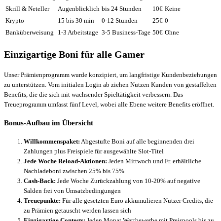
Skrill & Neteller
Augenblicklich
bis 24 Stunden
10€
Keine
Krypto
15 bis 30 min
0-12 Stunden
25€
0
Banküberweisung
1-3 Arbeitstage
3-5 Business-Tage
50€
Ohne
Einzigartige Boni für alle Gamer
Unser Prämienprogramm wurde konzipiert, um langfristige Kundenbeziehungen
zu unterstützen. Vom initialen Login ab ziehen Nutzen Kunden von gestaffelten
Benefits, die die sich mit wachsender Spieltätigkeit verbessern. Das
Treueprogramm umfasst fünf Level, wobei alle Ebene weitere Benefits eröffnet.
Bonus-Aufbau im Übersicht
Willkommenspaket:
Abgestufte Boni auf alle beginnenden drei
Zahlungen plus Freispiele für ausgewählte Slot-Titel
Jede Woche Reload-Aktionen:
Jeden Mittwoch und Fr. erhältliche
Nachladeboni zwischen 25% bis 75%
Cash-Back:
Jede Woche Zurückzahlung von 10-20% auf negative
Salden frei von Umsatzbedingungen
Treuepunkte:
Für alle gesetzten Euro akkumulieren Nutzer Credits, die
zu Prämien getauscht werden lassen sich
Einzigartige Contests:
Jeden Monat Wettbewerbe mit Preispools bis zu