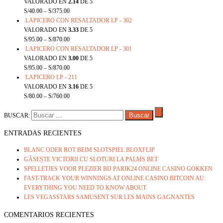
VALORADO EN
2.14
DE 5
S/
40.00
–
S/
375.00
LAPICERO CON RESALTADOR LP - 302
VALORADO EN
3.33
DE 5
S/
95.00
–
S/
870.00
LAPICERO CON RESALTADOR LP - 301
VALORADO EN
3.00
DE 5
S/
95.00
–
S/
870.00
LAPICERO LP - 211
VALORADO EN
3.16
DE 5
S/
80.00
–
S/
760.00
BUSCAR:
ENTRADAS RECIENTES
BLANC ODER ROT BEIM SLOTSPIEL BLOXFLIP
GĂSEȘTE VICTORII CU SLOTURI LA PALMS BET
SPELLETJES VOOR PLEZIER BIJ PARIK24 ONLINE CASINO GOKKEN
FAST-TRACK YOUR WINNINGS AT ONLINE CASINO BITCOIN AU:
EVERYTHING YOU NEED TO KNOW ABOUT
LES VEGASSTARS SAMUSENT SUR LES MAINS GAGNANTES
COMENTARIOS RECIENTES