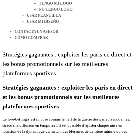
TENGO MI LOGO
NO TENGO LOGO
USAR PLANTILLA
USAR MI DISEÑO
CONTACTA UN ASESOR
CÓMO COMPRAR
Stratégies gagnantes : exploiter les paris en direct et
les bonus promotionnels sur les meilleures
plateformes sportives
Stratégies gagnantes : exploiter les paris en direct
et les bonus promotionnels sur les meilleures
plateformes sportives
Le live‑betting s’est imposé comme le nerf de la guerre des parieurs modernes.
Grâce à la diffusion en temps réel, il est possible d’ajuster chaque mise en
fonction de la dynamique du match, des blessures de dernière minute ou des