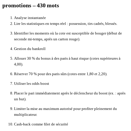
promotions – 430 mots
Analyse instantanée
Lire les statistiques en temps réel : possession, tirs cadrés, blessés.
Identifier les moments où la cote est susceptible de bouger (début de
seconde mi‑temps, après un carton rouge).
Gestion du bankroll
Allouer 30 % du bonus à des paris à haut risque (cotes supérieures à
4,00).
Réserver 70 % pour des paris sûrs (cotes entre 1,80 et 2,20).
Utiliser les odds boost
Placer le pari immédiatement après le déclencheur du boost (ex. : après
un but).
Limiter la mise au maximum autorisé pour profiter pleinement du
multiplicateur.
Cash‑back comme filet de sécurité