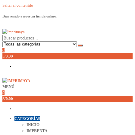
Saltar al contenido
Bienvenido a nuestra tienda online.
Imprimaya
Lo tenemos todo!
0
S/0.00
MENÚ
Imprimaya
Lo tenemos todo!
0
S/0.00
CATEGORÍAS
INICIO
IMPRENTA