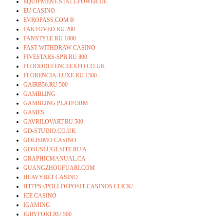
EQUIPMENT-STATT-POWER.DE
EU CASINO
EVROPASS.COM B
FAKTOVED.RU 200
FANSTYLE.RU 1000
FAST WITHDRAW CASINO
FIVESTARS-SPB.RU 800
FLOODDEFENCEEXPO.CO.UK
FLORENCIA-LUXE.RU 1500
GAIRB56.RU 500
GAMBLING
GAMBLING PLATFORM
GAMES
GAVRILOVART.RU 500
GD-STUDIO.CO.UK
GOLISIMO CASINO
GOSUSLUGI-SITE.RU A
GRAPHICMANUAL.CA
GUANGZHOUFUARI.COM
HEAVYBET CASINO
HTTPS://POLI-DEPOSIT-CASINOS.CLICK/
ICE CASINO
IGAMING
IGRYFORT.RU 500