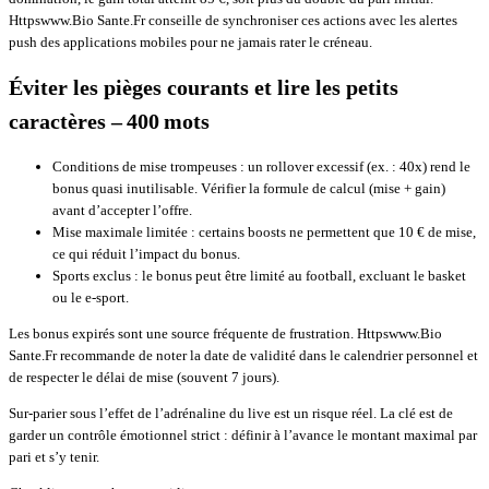
Httpswww.Bio Sante.Fr conseille de synchroniser ces actions avec les alertes
push des applications mobiles pour ne jamais rater le créneau.
Éviter les pièges courants et lire les petits
caractères – 400 mots
Conditions de mise trompeuses : un rollover excessif (ex. : 40x) rend le
bonus quasi inutilisable. Vérifier la formule de calcul (mise + gain)
avant d’accepter l’offre.
Mise maximale limitée : certains boosts ne permettent que 10 € de mise,
ce qui réduit l’impact du bonus.
Sports exclus : le bonus peut être limité au football, excluant le basket
ou le e‑sport.
Les bonus expirés sont une source fréquente de frustration. Httpswww.Bio
Sante.Fr recommande de noter la date de validité dans le calendrier personnel et
de respecter le délai de mise (souvent 7 jours).
Sur‑parier sous l’effet de l’adrénaline du live est un risque réel. La clé est de
garder un contrôle émotionnel strict : définir à l’avance le montant maximal par
pari et s’y tenir.