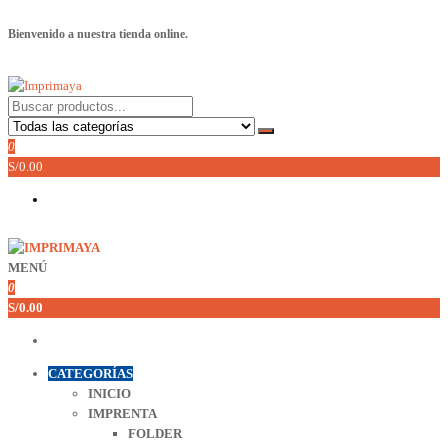
Saltar
Bienvenido a nuestra tienda online.
al
contenido
Imprimaya
Lo tenemos todo!
0
S/0.00
MENÚ
Imprimaya
Lo tenemos todo!
0
S/0.00
CATEGORÍAS
INICIO
IMPRENTA
FOLDER