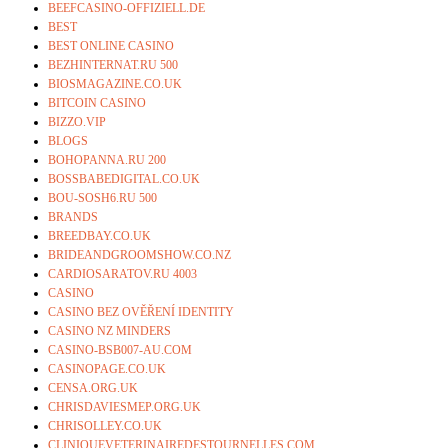
BEEFCASINO-OFFIZIELL.DE
BEST
BEST ONLINE CASINO
BEZHINTERNAT.RU 500
BIOSMAGAZINE.CO.UK
BITCOIN CASINO
BIZZO.VIP
BLOGS
BOHOPANNA.RU 200
BOSSBABEDIGITAL.CO.UK
BOU-SOSH6.RU 500
BRANDS
BREEDBAY.CO.UK
BRIDEANDGROOMSHOW.CO.NZ
CARDIOSARATOV.RU 4003
CASINO
CASINO BEZ OVĚŘENÍ IDENTITY
CASINO NZ MINDERS
CASINO-BSB007-AU.COM
CASINOPAGE.CO.UK
CENSA.ORG.UK
CHRISDAVIESMEP.ORG.UK
CHRISOLLEY.CO.UK
CLINIQUEVETERINAIREDESTOURNELLES.COM