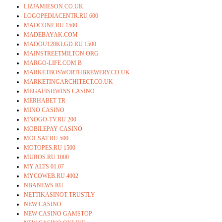
LIZJAMIESON.CO.UK
LOGOPEDIACENTR.RU 600
MADCONF.RU 1500
MADEBAYAK.COM
MADOU128KLGD.RU 1500
MAINSTREETMILTON.ORG
MARGO-LIFE.COM B
MARKETBOSWORTHBREWERY.CO.UK
MARKETINGARCHITECT.CO.UK
MEGAFISHWINS CASINO
MERHABET TR
MINO CASINO
MNOGO-TV.RU 200
MOBILEPAY CASINO
MOI-SAT.RU 500
MOTOPES.RU 1500
MUROS.RU 1000
MY ALTS 01.07
MYCOWEB.RU 4002
NBANEWS.RU
NETTIKASINOT TRUSTLY
NEW CASINO
NEW CASINO GAMSTOP