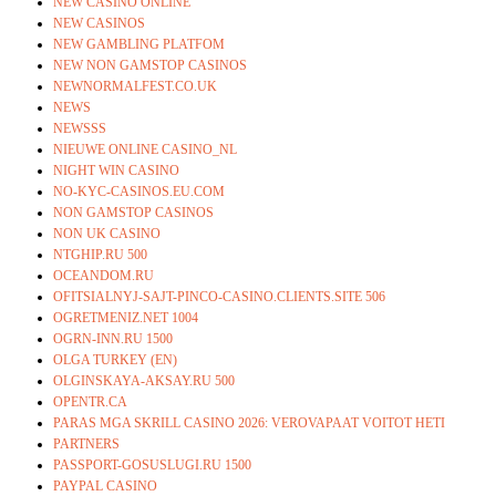
NEW CASINO ONLINE
NEW CASINOS
NEW GAMBLING PLATFOM
NEW NON GAMSTOP CASINOS
NEWNORMALFEST.CO.UK
NEWS
NEWSSS
NIEUWE ONLINE CASINO_NL
NIGHT WIN CASINO
NO-KYC-CASINOS.EU.COM
NON GAMSTOP CASINOS
NON UK CASINO
NTGHIP.RU 500
OCEANDOM.RU
OFITSIALNYJ-SAJT-PINCO-CASINO.CLIENTS.SITE 506
OGRETMENIZ.NET 1004
OGRN-INN.RU 1500
OLGA TURKEY (EN)
OLGINSKAYA-AKSAY.RU 500
OPENTR.CA
PARAS MGA SKRILL CASINO 2026: VEROVAPAAT VOITOT HETI
PARTNERS
PASSPORT-GOSUSLUGI.RU 1500
PAYPAL CASINO