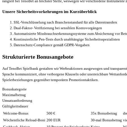
rangiert bei TenoBet an höchster Stelle, weswegen wir verschiedene Instrumente z
Unsere Sicherheitsvorkehrungen im Kurzüberblick
SSL-Verschlüsselung nach Branchenstandard für alle Datentransfers
Dual-Faktor- Verifizierung bei sensiblen Kontovorgängen
Automatisierte Missbrauchserkennungssysteme zum Absicherung vor Bet
Kontinuierliche Pen-Tests durch unabhängige Sicherheitsspezialisten
Datenschutz-Compliance gemäß GDPR-Vorgaben
Strukturierte Bonusangebote
Auf TenoBet Spielbank gestalten wir Werbeaktionen ausgewogen und transparent
Sprache kommuniziert, ohne verborgene Klauseln oder unerreichbare Wettanforde
Spielerbeziehungen gegenüber temporären Promotiontaktiken.
Bonuskategorie
Maximalbetrag
Umsatzanforderung
Gültigkeitsdauer
Welcome-Bonus
500 €
35x Bonusbetrag
dr
Wöchentliche Reload-Boni
200 EUR
30-mal Bonusbetrag
vi
Cashback-Aktion
10 Prozent der Spielverluste
Keine
Wö