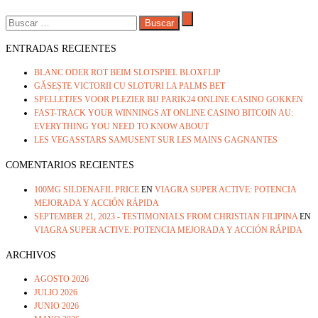
BUSCAR:
ENTRADAS RECIENTES
BLANC ODER ROT BEIM SLOTSPIEL BLOXFLIP
GĂSEȘTE VICTORII CU SLOTURI LA PALMS BET
SPELLETJES VOOR PLEZIER BIJ PARIK24 ONLINE CASINO GOKKEN
FAST-TRACK YOUR WINNINGS AT ONLINE CASINO BITCOIN AU:
EVERYTHING YOU NEED TO KNOW ABOUT
LES VEGASSTARS SAMUSENT SUR LES MAINS GAGNANTES
COMENTARIOS RECIENTES
100MG SILDENAFIL PRICE
EN
VIAGRA SUPER ACTIVE: POTENCIA
MEJORADA Y ACCIÓN RÁPIDA
SEPTEMBER 21, 2023 - TESTIMONIALS FROM CHRISTIAN FILIPINA
EN
VIAGRA SUPER ACTIVE: POTENCIA MEJORADA Y ACCIÓN RÁPIDA
ARCHIVOS
AGOSTO 2026
JULIO 2026
JUNIO 2026