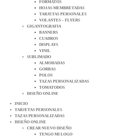
FORMATOS
HOJAS MEMBRETADAS
TARJETAS PERSONALES
VOLANTES – FLYERS
GIGANTOGRAFIA
BANNERS
CUADROS
DISPLAYS
VINIL
SUBLIMADO
ALMOHADAS
GORRAS
POLOS
TAZAS PERSONALIZADAS
TOMATODOS
DISEÑO ONLINE
INICIO
TARJETAS PERSONALES
TAZAS PERSONALIZADAS
DISEÑO ONLINE
CREAR NUEVO DISEÑO
TENGO MI LOGO