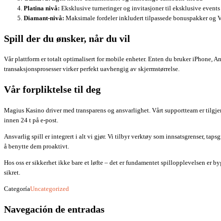
Platina nivå:
Eksklusive turneringer og invitasjoner til eksklusive events
Diamant-nivå:
Maksimale fordeler inkludert tilpassede bonuspakker og V
Spill der du ønsker, når du vil
Vår plattform er totalt optimalisert for mobile enheter. Enten du bruker iPhone, An
transaksjonsprosesser virker perfekt uavhengig av skjermstørrelse.
Vår forpliktelse til deg
Magius Kasino driver med transparens og ansvarlighet. Vårt supportteam er tilgjen
innen 24 t på e-post.
Ansvarlig spill er integrert i alt vi gjør. Vi tilbyr verktøy som innsatsgrenser, t
å benytte dem proaktivt.
Hos oss er sikkerhet ikke bare et løfte – det er fundamentet spillopplevelsen er by
sikret.
Categoría
Uncategorized
Navegación de entradas