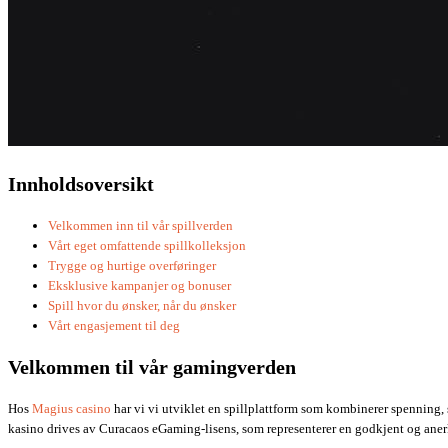
Innholdsoversikt
Velkommen inn til vår spillverden
Vårt eget omfattende spillkolleksjon
Trygge og hurtige overføringer
Eksklusive kampanjer og bonuser
Spill hvor du ønsker, når du ønsker
Vårt engasjement til deg
Velkommen til vår gamingverden
Hos
Magius casino
har vi vi utviklet en spillplattform som kombinerer spenning, s
kasino drives av Curacaos eGaming-lisens, som representerer en godkjent og anerkje