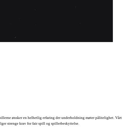
spillerne ønsker en helhetlig erfaring der underholdning møter pålitelighet. Vårt
r strenge krav for fair spill og spillerbeskyttelse.