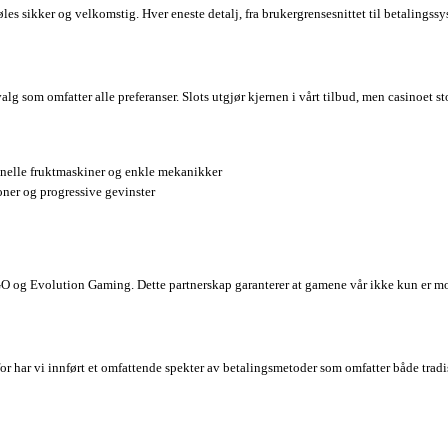
 føles sikker og velkomstig. Hver eneste detalj, fra brukergrensesnittet til betalings
alg som omfatter alle preferanser. Slots utgjør kjernen i vårt tilbud, men casinoet st
jonelle fruktmaskiner og enkle mekanikker
ner og progressive gevinster
GO og Evolution Gaming. Dette partnerskap garanterer at gamene vår ikke kun er m
for har vi innført et omfattende spekter av betalingsmetoder som omfatter både tra