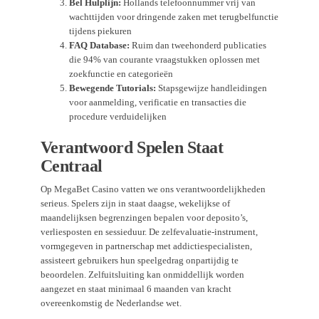
Bel Hulplijn:
Hollands telefoonnummer vrij van
wachttijden voor dringende zaken met terugbelfunctie
tijdens piekuren
FAQ Database:
Ruim dan tweehonderd publicaties
die 94% van courante vraagstukken oplossen met
zoekfunctie en categorieën
Bewegende Tutorials:
Stapsgewijze handleidingen
voor aanmelding, verificatie en transacties die
procedure verduidelijken
Verantwoord Spelen Staat
Centraal
Op MegaBet Casino vatten we ons verantwoordelijkheden
serieus. Spelers zijn in staat daagse, wekelijkse of
maandelijksen begrenzingen bepalen voor deposito’s,
verliesposten en sessieduur. De zelfevaluatie-instrument,
vormgegeven in partnerschap met addictiespecialisten,
assisteert gebruikers hun speelgedrag onpartijdig te
beoordelen. Zelfuitsluiting kan onmiddellijk worden
aangezet en staat minimaal 6 maanden van kracht
overeenkomstig de Nederlandse wet.