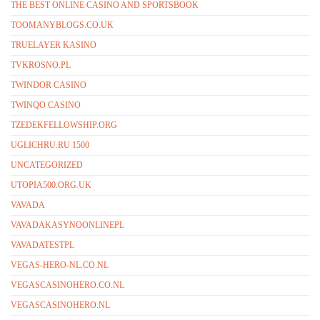
THE BEST ONLINE CASINO AND SPORTSBOOK
TOOMANYBLOGS.CO.UK
TRUELAYER KASINO
TVKROSNO.PL
TWINDOR CASINO
TWINQO CASINO
TZEDEKFELLOWSHIP.ORG
UGLICHRU.RU 1500
UNCATEGORIZED
UTOPIA500.ORG.UK
VAVADA
VAVADAKASYNOONLINEPL
VAVADATESTPL
VEGAS-HERO-NL.CO.NL
VEGASCASINOHERO.CO.NL
VEGASCASINOHERO.NL