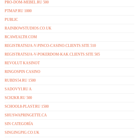
PRO-DOM-MEBEL.RU 500
PTMAP.RU 1000
PUBLIC
RAINBOWSTUDIOS.CO.UK
RCAWEALTH.COM
REGISTRATSIJA-V-PINCO-CASINO.CLIENTS.SITE 510
REGISTRATSIJA-V-POKERDOM-KAK.CLIENTS.SITE 505
REVOLUT KASINOT
RINGOSPIN CASINO
RUBDS54.RU 1500
SADOVYI.RU A
SCH2KR.RU 500
SCHOOL8-PLAST.RU 1500
SHUSWAPRINGETTE.CA
SIN CATEGORÍA
SINGINGPIG.CO.UK