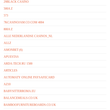
29BLACK CASINO
500A Z
573
7KCASINOJAM.CO.COM 4004
800A Z
ALLE NEDERLANDSE CASINOS_NL
ALLZ
AMONBET (6)
APUESTAS
ARDA-TECH.RU 1500
ARTICLES
AUTOMATY ONLINE PAYSAFECARD
AZ10
BABYSITTERROMA.EU
BALANCEMEALS.CO.UK
BAMBOOFURNITUREBOARDS.CO.UK