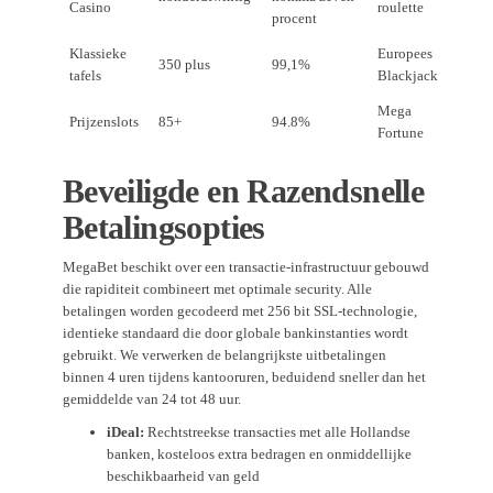
Casino
roulette
procent
Klassieke
Europees
350 plus
99,1%
tafels
Blackjack
Mega
Prijzenslots
85+
94.8%
Fortune
Beveiligde en Razendsnelle
Betalingsopties
MegaBet beschikt over een transactie-infrastructuur gebouwd
die rapiditeit combineert met optimale security. Alle
betalingen worden gecodeerd met 256 bit SSL-technologie,
identieke standaard die door globale bankinstanties wordt
gebruikt. We verwerken de belangrijkste uitbetalingen
binnen 4 uren tijdens kantooruren, beduidend sneller dan het
gemiddelde van 24 tot 48 uur.
iDeal:
Rechtstreekse transacties met alle Hollandse
banken, kosteloos extra bedragen en onmiddellijke
beschikbaarheid van geld