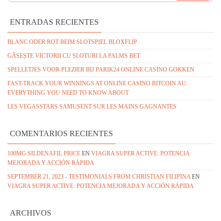
ENTRADAS RECIENTES
BLANC ODER ROT BEIM SLOTSPIEL BLOXFLIP
GĂSEȘTE VICTORII CU SLOTURI LA PALMS BET
SPELLETJES VOOR PLEZIER BIJ PARIK24 ONLINE CASINO GOKKEN
FAST-TRACK YOUR WINNINGS AT ONLINE CASINO BITCOIN AU:
EVERYTHING YOU NEED TO KNOW ABOUT
LES VEGASSTARS SAMUSENT SUR LES MAINS GAGNANTES
COMENTARIOS RECIENTES
100MG SILDENAFIL PRICE
EN
VIAGRA SUPER ACTIVE: POTENCIA
MEJORADA Y ACCIÓN RÁPIDA
SEPTEMBER 21, 2023 - TESTIMONIALS FROM CHRISTIAN FILIPINA
EN
VIAGRA SUPER ACTIVE: POTENCIA MEJORADA Y ACCIÓN RÁPIDA
ARCHIVOS