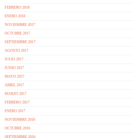
FEBRERO 2018
ENERO 2018
NOVIEMBRE 2017
OCTUBRE 2017
SEPTIEMBRE 2017
AGOSTO 2017
JULIO 2017
JUNIO 2017
MAYO 2017
ABRIL 2017
MARZO 2017
FEBRERO 2017
ENERO 2017
NOVIEMBRE 2016
OCTUBRE 2016
SEPTIEMBRE 2016