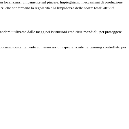
 possa focalizzarsi unicamente sul piacere. Impieghiamo meccanismi di produzione
zi che confermano la regolarità e la limpidezza delle nostre totali attività.
andard utilizzato dalle maggiori istituzioni creditizie mondiali, per proteggere
llaboriamo costantemente con associazioni specializzate nel gaming controllato per