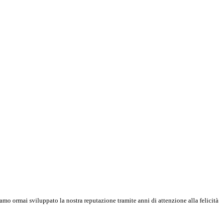
mo ormai sviluppato la nostra reputazione tramite anni di attenzione alla felicità