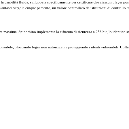
e la usabilità fluida, sviluppata specificamente per certificare che ciascun player
antasei virgola cinque percento, un valore controllato da istituzioni di controllo ter
a massima. Spinorhino implementa la cifratura di sicurezza a 256 bit, lo identico st
esponsabile, bloccando login non autorizzati e proteggendo i utenti vulnerabili. Co