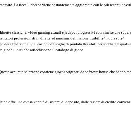
l mercato. La ricca ludoteca viene costantemente aggiornata con le più recenti novit
inette classiche, video gaming attuali e jackpot progressivi con vincite che super
ntatori professionisti in diretta ad massima definizione fruibili 24 hours su 24
ei i tradizionali del casino con soglie di puntata flessibili per soddisfare qualsi
ori giochi unici che arricchiscono il catalogo di gioco
Questa accurata selezione contiene giochi originari da software house che hanno mo
hino offre una estesa varietà di sistemi di deposito, dalle tessere di credito conven