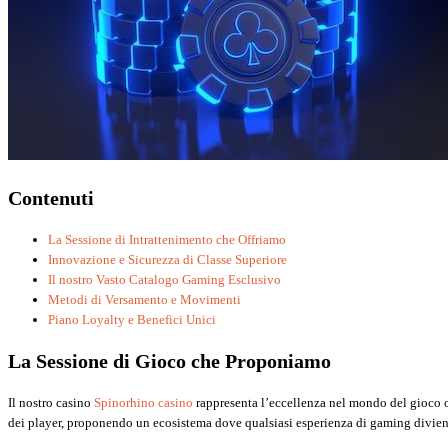
Contenuti
La Sessione di Intrattenimento che Offriamo
Innovazione e Sicurezza di Classe Superiore
Il nostro Vasto Catalogo Gaming Esclusivo
Metodi di Versamento e Movimenti
Piano Loyalty e Benefici Unici
La Sessione di Gioco che Proponiamo
Il nostro casino
Spinorhino casino
rappresenta l’eccellenza nel mondo del gioco on
dei player, proponendo un ecosistema dove qualsiasi esperienza di gaming divie