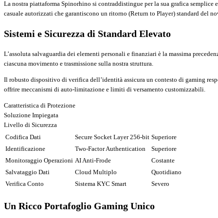
La nostra piattaforma Spinorhino si contraddistingue per la sua grafica semplice 
casuale autorizzati che garantiscono un ritorno (Return to Player) standard del nov
Sistemi e Sicurezza di Standard Elevato
L’assoluta salvaguardia dei elementi personali e finanziari è la massima precedenz
ciascuna movimento e trasmissione sulla nostra struttura.
Il robusto dispositivo di verifica dell’identità assicura un contesto di gaming r
offrire meccanismi di auto-limitazione e limiti di versamento customizzabili.
Caratteristica di Protezione
Soluzione Impiegata
Livello di Sicurezza
Codifica Dati
Secure Socket Layer 256-bit
Superiore
Identificazione
Two-Factor Authentication
Superiore
Monitoraggio Operazioni
AI Anti-Frode
Costante
Salvataggio Dati
Cloud Multiplo
Quotidiano
Verifica Conto
Sistema KYC Smart
Severo
Un Ricco Portafoglio Gaming Unico