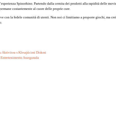
’esperienza Spinorhino. Partendo dalla cernita dei prodotti alla rapidità delle movi
permane costantemente al cuore delle proprie cure.
geve con la fedele comunità di utenti. Non noi ci limitiamo a proporre giochi, ma c
o.
 Aktivitou s Klesajúcimi Diskmi
 Entretenimento Assegurada