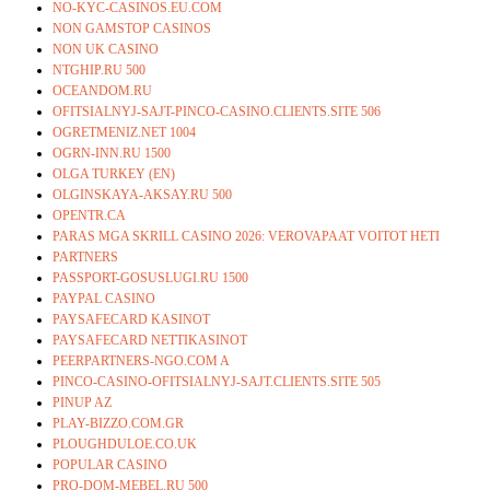
NO-KYC-CASINOS.EU.COM
NON GAMSTOP CASINOS
NON UK CASINO
NTGHIP.RU 500
OCEANDOM.RU
OFITSIALNYJ-SAJT-PINCO-CASINO.CLIENTS.SITE 506
OGRETMENIZ.NET 1004
OGRN-INN.RU 1500
OLGA TURKEY (EN)
OLGINSKAYA-AKSAY.RU 500
OPENTR.CA
PARAS MGA SKRILL CASINO 2026: VEROVAPAAT VOITOT HETI
PARTNERS
PASSPORT-GOSUSLUGI.RU 1500
PAYPAL CASINO
PAYSAFECARD KASINOT
PAYSAFECARD NETTIKASINOT
PEERPARTNERS-NGO.COM A
PINCO-CASINO-OFITSIALNYJ-SAJT.CLIENTS.SITE 505
PINUP AZ
PLAY-BIZZO.COM.GR
PLOUGHDULOE.CO.UK
POPULAR CASINO
PRO-DOM-MEBEL.RU 500