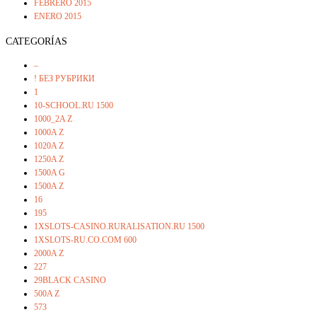
FEBRERO 2015
ENERO 2015
CATEGORÍAS
–
! БЕЗ РУБРИКИ
1
10-SCHOOL.RU 1500
1000_2A Z
1000A Z
1020A Z
1250A Z
1500A G
1500A Z
16
195
1XSLOTS-CASINO.RURALISATION.RU 1500
1XSLOTS-RU.CO.COM 600
2000A Z
227
29BLACK CASINO
500A Z
573