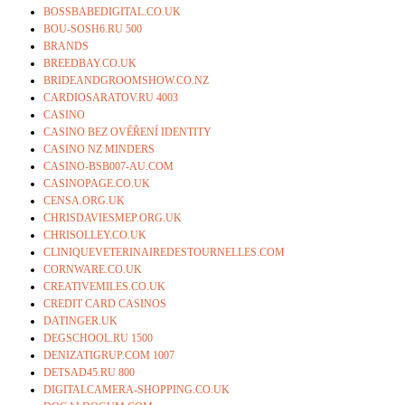
BOSSBABEDIGITAL.CO.UK
BOU-SOSH6.RU 500
BRANDS
BREEDBAY.CO.UK
BRIDEANDGROOMSHOW.CO.NZ
CARDIOSARATOV.RU 4003
CASINO
CASINO BEZ OVĚŘENÍ IDENTITY
CASINO NZ MINDERS
CASINO-BSB007-AU.COM
CASINOPAGE.CO.UK
CENSA.ORG.UK
CHRISDAVIESMEP.ORG.UK
CHRISOLLEY.CO.UK
CLINIQUEVETERINAIREDESTOURNELLES.COM
CORNWARE.CO.UK
CREATIVEMILES.CO.UK
CREDIT CARD CASINOS
DATINGER.UK
DEGSCHOOL.RU 1500
DENIZATIGRUP.COM 1007
DETSAD45.RU 800
DIGITALCAMERA-SHOPPING.CO.UK