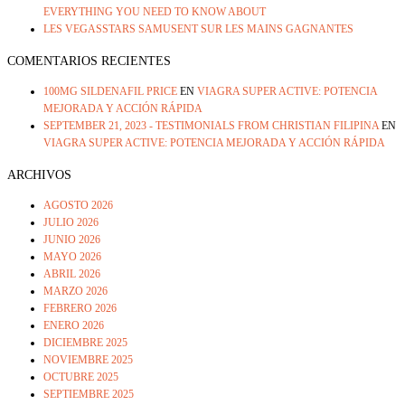
EVERYTHING YOU NEED TO KNOW ABOUT
LES VEGASSTARS SAMUSENT SUR LES MAINS GAGNANTES
COMENTARIOS RECIENTES
100MG SILDENAFIL PRICE
EN
VIAGRA SUPER ACTIVE: POTENCIA
MEJORADA Y ACCIÓN RÁPIDA
SEPTEMBER 21, 2023 - TESTIMONIALS FROM CHRISTIAN FILIPINA
EN
VIAGRA SUPER ACTIVE: POTENCIA MEJORADA Y ACCIÓN RÁPIDA
ARCHIVOS
AGOSTO 2026
JULIO 2026
JUNIO 2026
MAYO 2026
ABRIL 2026
MARZO 2026
FEBRERO 2026
ENERO 2026
DICIEMBRE 2025
NOVIEMBRE 2025
OCTUBRE 2025
SEPTIEMBRE 2025