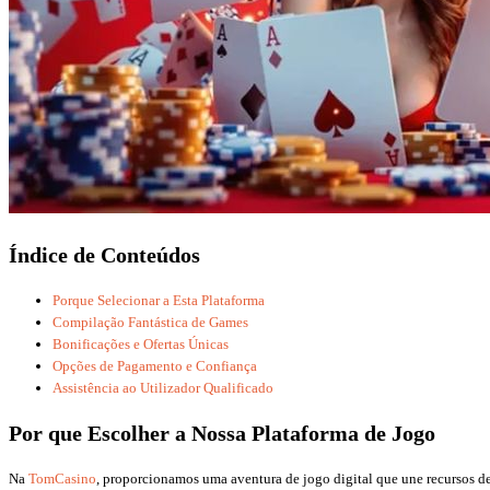
Índice de Conteúdos
Porque Selecionar a Esta Plataforma
Compilação Fantástica de Games
Bonificações e Ofertas Únicas
Opções de Pagamento e Confiança
Assistência ao Utilizador Qualificado
Por que Escolher a Nossa Plataforma de Jogo
Na
TomCasino
, proporcionamos uma aventura de jogo digital que une recursos d