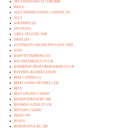
7KCASINOJAM.CO.COM 4004
800A Z
ALLE NEDERLANDSE CASINOS_NL
ALLZ
AMONBET (6)
APUESTAS
ARDA-TECH.RU 1500
ARTICLES
AUTOMATY ONLINE PAYSAFECARD
AZ10
BABYSITTERROMA.EU
BALANCEMEALS.CO.UK
BAMBOOFURNITUREBOARDS.CO.UK
BAYERN1-RADIOCLUB.DE
BEEF CASINO (1)
BEEFCASINO-OFFIZIELL.DE
BEST
BEST ONLINE CASINO
BEZHINTERNAT.RU 500
BIOSMAGAZINE.CO.UK
BITCOIN CASINO
BIZZO.VIP
BLOGS
BOHOPANNA.RU 200