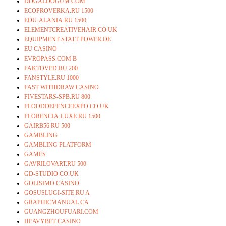
DOGALDOGUM.COM
ECOPROVERKA.RU 1500
EDU-ALANIA.RU 1500
ELEMENTCREATIVEHAIR.CO.UK
EQUIPMENT-STATT-POWER.DE
EU CASINO
EVROPASS.COM B
FAKTOVED.RU 200
FANSTYLE.RU 1000
FAST WITHDRAW CASINO
FIVESTARS-SPB.RU 800
FLOODDEFENCEEXPO.CO.UK
FLORENCIA-LUXE.RU 1500
GAIRB56.RU 500
GAMBLING
GAMBLING PLATFORM
GAMES
GAVRILOVART.RU 500
GD-STUDIO.CO.UK
GOLISIMO CASINO
GOSUSLUGI-SITE.RU A
GRAPHICMANUAL.CA
GUANGZHOUFUARI.COM
HEAVYBET CASINO